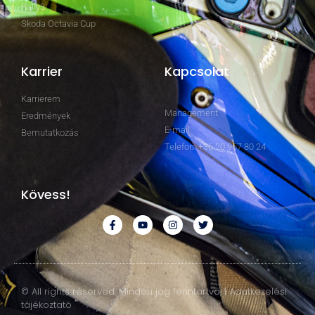
Rally3
Skoda Octavia Cup
Karrier
Kapcsolat
Karrierem
Management
Eredmények
E-mail
Bemutatkozás
Telefon: +36 20 967 80 24
Kövess!
© All rights reserved. Minden jog fenntartva. | Adatkezelési
tájékoztató