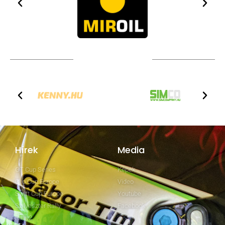
TOVÁBBI PARTNEREK
Hírek
Media
GT Cup Series
Képek
Clio Cup Europe
Video
Swift Cup Europe
Youtube
Szilveszter Rally
Facebook
Rally2