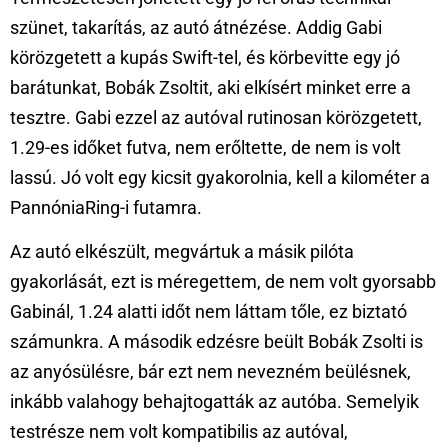
szünet, takarítás, az autó átnézése. Addig Gabi
körözgetett a kupás Swift-tel, és körbevitte egy jó
barátunkat, Bobák Zsoltit, aki elkísért minket erre a
tesztre. Gabi ezzel az autóval rutinosan körözgetett,
1.29-es időket futva, nem erőltette, de nem is volt
lassú. Jó volt egy kicsit gyakorolnia, kell a kilométer a
PannóniaRing-i futamra.
Az autó elkészült, megvártuk a másik pilóta
gyakorlását, ezt is méregettem, de nem volt gyorsabb
Gabinál, 1.24 alatti időt nem láttam tőle, ez biztató
számunkra. A második edzésre beült Bobák Zsolti is
az anyósülésre, bár ezt nem nevezném beülésnek,
inkább valahogy behajtogatták az autóba. Semelyik
testrésze nem volt kompatibilis az autóval,