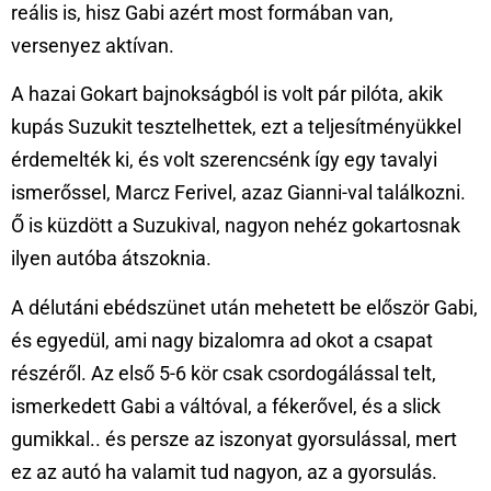
reális is, hisz Gabi azért most formában van,
versenyez aktívan.
A hazai Gokart bajnokságból is volt pár pilóta, akik
kupás Suzukit tesztelhettek, ezt a teljesítményükkel
érdemelték ki, és volt szerencsénk így egy tavalyi
ismerőssel, Marcz Ferivel, azaz Gianni-val találkozni.
Ő is küzdött a Suzukival, nagyon nehéz gokartosnak
ilyen autóba átszoknia.
A délutáni ebédszünet után mehetett be először Gabi,
és egyedül, ami nagy bizalomra ad okot a csapat
részéről. Az első 5-6 kör csak csordogálással telt,
ismerkedett Gabi a váltóval, a fékerővel, és a slick
gumikkal.. és persze az iszonyat gyorsulással, mert
ez az autó ha valamit tud nagyon, az a gyorsulás.