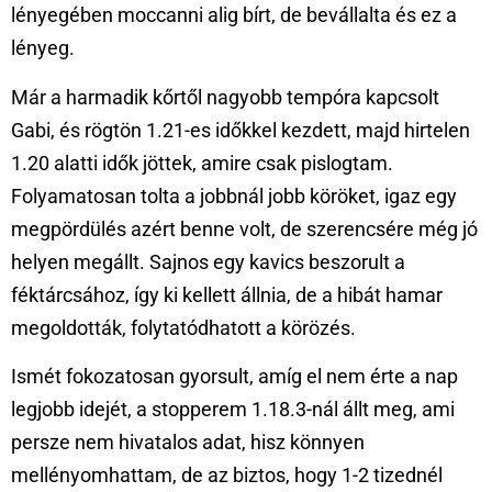
lényegében moccanni alig bírt, de bevállalta és ez a
lényeg.
Már a harmadik kőrtől nagyobb tempóra kapcsolt
Gabi, és rögtön 1.21-es időkkel kezdett, majd hirtelen
1.20 alatti idők jöttek, amire csak pislogtam.
Folyamatosan tolta a jobbnál jobb köröket, igaz egy
megpördülés azért benne volt, de szerencsére még jó
helyen megállt. Sajnos egy kavics beszorult a
féktárcsához, így ki kellett állnia, de a hibát hamar
megoldották, folytatódhatott a körözés.
Ismét fokozatosan gyorsult, amíg el nem érte a nap
legjobb idejét, a stopperem 1.18.3-nál állt meg, ami
persze nem hivatalos adat, hisz könnyen
mellényomhattam, de az biztos, hogy 1-2 tizednél