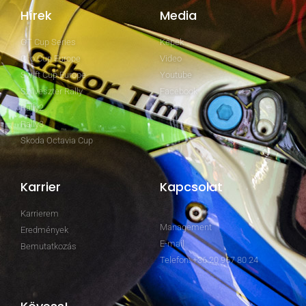
Hírek
Media
GT Cup Series
Képek
Clio Cup Europe
Video
Swift Cup Europe
Youtube
Szilveszter Rally
Facebook
Rally2
Rally3
Skoda Octavia Cup
Karrier
Kapcsolat
Karrierem
Management
Eredmények
E-mail
Bemutatkozás
Telefon: +36 20 967 80 24