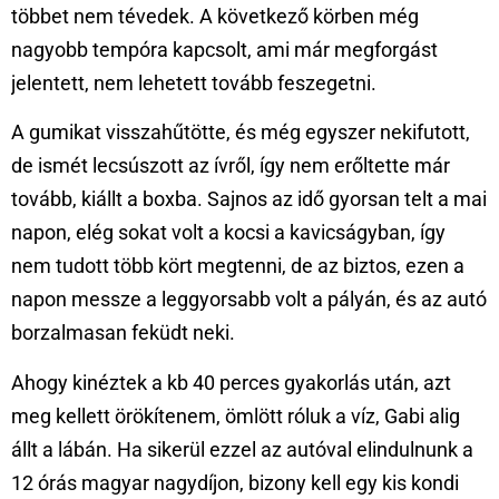
többet nem tévedek. A következő körben még
nagyobb tempóra kapcsolt, ami már megforgást
jelentett, nem lehetett tovább feszegetni.
A gumikat visszahűtötte, és még egyszer nekifutott,
de ismét lecsúszott az ívről, így nem erőltette már
tovább, kiállt a boxba. Sajnos az idő gyorsan telt a mai
napon, elég sokat volt a kocsi a kavicságyban, így
nem tudott több kört megtenni, de az biztos, ezen a
napon messze a leggyorsabb volt a pályán, és az autó
borzalmasan feküdt neki.
Ahogy kinéztek a kb 40 perces gyakorlás után, azt
meg kellett örökítenem, ömlött róluk a víz, Gabi alig
állt a lábán. Ha sikerül ezzel az autóval elindulnunk a
12 órás magyar nagydíjon, bizony kell egy kis kondi