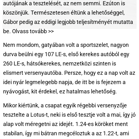
autójának a tesztelését, az nem semmi. Ezúton is
köszönjük. Természetesen éltünk a lehetőséggel,
Gábor pedig az eddigi legjobb teljesítményét mutatta
be. Olvass tovább >>
Nem mondom, gatyában volt a sportszelet, nagyon
durva beülni egy 107 LE-s, első kerekes autóból egy
260 LE-s, hátsókerekes, nemzetközi szinten is
elismert versenyautóba. Persze, hogy ez a nap volt az
idei nyár legmelegebb napja, de itt be is fejezem a
nyávogást, kit érdekel, ez hatalmas lehetőség.
Mikor kiértünk, a csapat egyik régebbi versenyzője
tesztelte a Lotus-t, neki is első tesztje volt a mai, így jó
alap volt méregetni az idejét. 1.24-es köröket ment
stabilan, így mi bátran megcéloztuk a az 1.22-t, ami