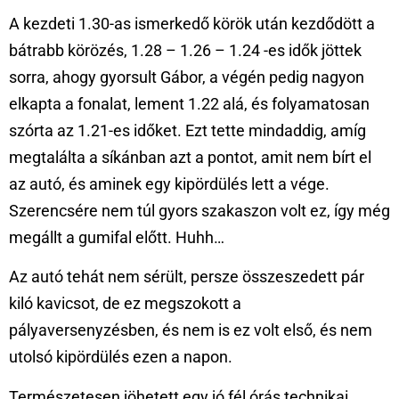
A kezdeti 1.30-as ismerkedő körök után kezdődött a
bátrabb körözés, 1.28 – 1.26 – 1.24 -es idők jöttek
sorra, ahogy gyorsult Gábor, a végén pedig nagyon
elkapta a fonalat, lement 1.22 alá, és folyamatosan
szórta az 1.21-es időket. Ezt tette mindaddig, amíg
megtalálta a síkánban azt a pontot, amit nem bírt el
az autó, és aminek egy kipördülés lett a vége.
Szerencsére nem túl gyors szakaszon volt ez, így még
megállt a gumifal előtt. Huhh…
Az autó tehát nem sérült, persze összeszedett pár
kiló kavicsot, de ez megszokott a
pályaversenyzésben, és nem is ez volt első, és nem
utolsó kipördülés ezen a napon.
Természetesen jöhetett egy jó fél órás technikai