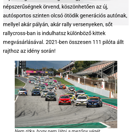
népszerűségnek örvend, köszönhetően az új,
autósportos szinten olcsó ötödik generációs autónak,
mellyel akár pályán, akár rally versenyeken, sőt
rallycross-ban is indulhatsz különböző kittek
megvásárlásával. 2021-ben összesen 111 pilóta állt
rajthoz az idény során!
Nem ritka, hogy nem látni a mezőny végét,