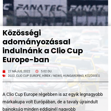
Közösségi
adományozással
indulnánk a Clio Cup
Europe-ban
27 MÁJUS, 2022
5:02 DU.
2022
,
CLIO CUP EUROPE
,
HÍREK / NEWS
,
HUNGARORING
,
KÖZÖSSÉG
A Clio Cup Europe régebben is az egyik legnagyobb
márkakupa volt Európában, de a tavaly újraindult
bajnokság minden eddiginél nagyobb