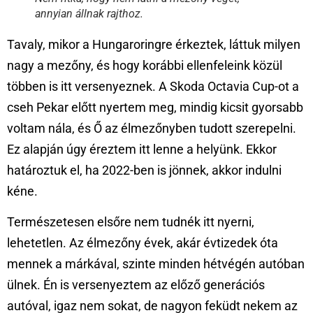
annyian állnak rajthoz.
Tavaly, mikor a Hungaroringre érkeztek, láttuk milyen
nagy a mezőny, és hogy korábbi ellenfeleink közül
többen is itt versenyeznek. A Skoda Octavia Cup-ot a
cseh Pekar előtt nyertem meg, mindig kicsit gyorsabb
voltam nála, és Ő az élmezőnyben tudott szerepelni.
Ez alapján úgy éreztem itt lenne a helyünk. Ekkor
határoztuk el, ha 2022-ben is jönnek, akkor indulni
kéne.
Természetesen elsőre nem tudnék itt nyerni,
lehetetlen. Az élmezőny évek, akár évtizedek óta
mennek a márkával, szinte minden hétvégén autóban
ülnek. Én is versenyeztem az előző generációs
autóval, igaz nem sokat, de nagyon feküdt nekem az