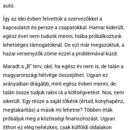
autó.
Így az idei évben felvettük a szervezőkkel a
kapcsolatot és persze a csapatokkal. Hamar kiderült,
egész évet nem tudunk menni, hiába próbálkoztunk
lehetséges támogatóknál. De ezt már megszoktuk, a
hazai versenyzők zöme ezzel a problémával küzd.
Maradt a „B” terv, oké, ha egész év nem is, de talán a
magyarországi hétvége összejöhet. Ugyan ez
arányaiban drágább, mint egész évben menni, de
talán össze tudjuk rakni rá a költségvetést. Nos, nem
sikerült. Egy része a saját tőkénk (értsd, konyhapénz,
megtakarítás) a másik mi lehetne? Többen írták
próbáljuk meg a közösségi finanszírozást. Ugyan
itthon ez elég nehézkes, csak külföldi oldalakon