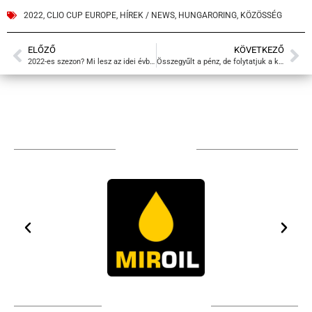
2022
,
CLIO CUP EUROPE
,
HÍREK / NEWS
,
HUNGARORING
,
KÖZÖSSÉG
ELŐZŐ
KÖVETKEZŐ
2022-es szezon? Mi lesz az idei évben?
Összegyűlt a pénz, de folytatjuk a kampányt!
TÁMOGATÓIM
TOVÁBBI PARTNEREK