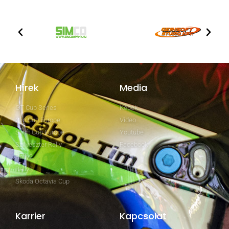
Hírek
Media
GT Cup Series
Képek
Clio Cup Europe
Video
Swift Cup Europe
Youtube
Szilveszter Rally
Facebook
Rally2
Rally3
Skoda Octavia Cup
Karrier
Kapcsolat