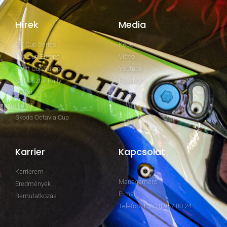
Hírek
Media
GT Cup Series
Képek
Clio Cup Europe
Video
Swift Cup Europe
Youtube
Szilveszter Rally
Facebook
Rally2
Rally3
Skoda Octavia Cup
Karrier
Kapcsolat
Karrierem
Management
Eredmények
E-mail
Bemutatkozás
Telefon: +36 20 967 80 24