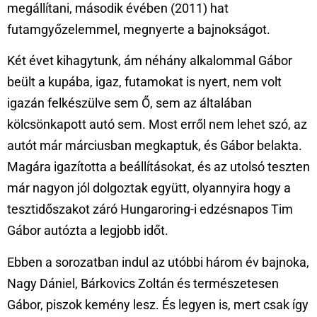
megállítani, második évében (2011) hat
futamgyőzelemmel, megnyerte a bajnokságot.
Két évet kihagytunk, ám néhány alkalommal Gábor
beült a kupába, igaz, futamokat is nyert, nem volt
igazán felkészülve sem Ő, sem az általában
kölcsönkapott autó sem. Most erről nem lehet szó, az
autót már márciusban megkaptuk, és Gábor belakta.
Magára igazította a beállításokat, és az utolsó teszten
már nagyon jól dolgoztak együtt, olyannyira hogy a
tesztidőszakot záró Hungaroring-i edzésnapos Tim
Gábor autózta a legjobb időt.
Ebben a sorozatban indul az utóbbi három év bajnoka,
Nagy Dániel, Bárkovics Zoltán és természetesen
Gábor, piszok kemény lesz. És legyen is, mert csak így