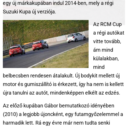
egy új márkakupában indul 2014-ben, mely a régi
Suzuki Kupa új verziója.
Az RCM Cup
a régi autókat
vitte tovább,
ám mind
külalakban,
mind
belbecsben rendesen átalakult. Új bodykit mellett új
motor és gumiszállító is érkezett, így ha nem is kellett
újra tanulni az autót, mindenképpen elkélt az edzés.
Az előző kupában Gábor bemutatkozó idényében
(2010) a legjobb újoncként, egy futamgyőzelemmel a
harmadik lett. Rá egy évre már nem tudta senki