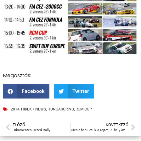
Megosztás:
Facebook
Twitter
2014
,
HÍREK / NEWS
,
HUNGARORING
,
RCM CUP
ELŐZŐ
KÖVETKEZŐ
Hibamentes Cered Rally
Kicsit bealudtuk a rajtot, 2. hely az időmérőn