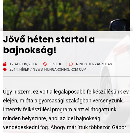
Jövő héten startol a
bajnokság!
17 ÁPRILIS, 2014
3:50 DU.
NINCS HOZZÁSZÓLÁS
2014
,
HÍREK / NEWS
,
HUNGARORING
,
RCM CUP
Úgy hiszem, ez volt a legalaposabb felkészülésünk év
elején, mióta a gyorsasági szakágban versenyzünk.
Intenzív felkészülési program alatt ellátogattunk
minden helyszínre, ahol az idei bajnokság
vendégeskedni fog. Ahogy már írtuk többször, Gábor