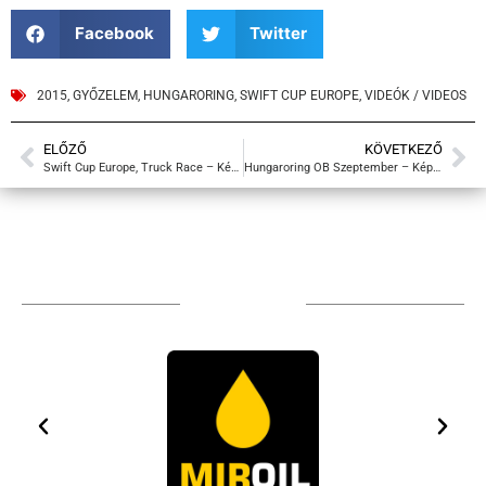
Facebook
Twitter
2015
,
GYŐZELEM
,
HUNGARORING
,
SWIFT CUP EUROPE
,
VIDEÓK / VIDEOS
ELŐZŐ
KÖVETKEZŐ
Swift Cup Europe, Truck Race – Képek
Hungaroring OB Szeptember – Képek
TÁMOGATÓIM