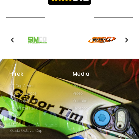
TOVÁBBI PARTNEREK
Hírek
Media
GT Cup Series
Képek
Clio Cup Europe
Video
Swift Cup Europe
Youtube
Szilveszter Rally
Facebook
Rally2
Rally3
Skoda Octavia Cup