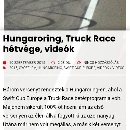
Hungaroring, Truck Race
hétvége, videók
10 SZEPTEMBER, 2015
2:08 DU.
NINCS HOZZÁSZÓLÁS
2015
,
GYŐZELEM
,
HUNGARORING
,
SWIFT CUP EUROPE
,
VIDEÓK / VIDEOS
Három versenyt rendeztek a Hungaroring-en, ahol a
Swift Cup Europe a Truck Race betétprogramja volt.
Majdnem sikerült 100%-ot hozni, ám az első
versenyen az élen állva fogyott ki az üzemanyag.
Utána már nem volt megállás, a másik két versenyt