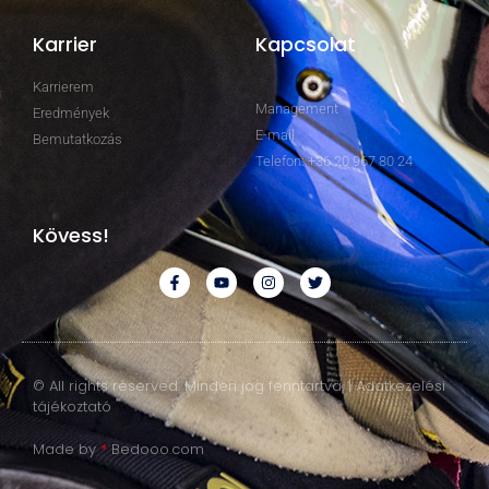
Karrier
Kapcsolat
Karrierem
Management
Eredmények
E-mail
Bemutatkozás
Telefon: +36 20 967 80 24
Kövess!
© All rights reserved. Minden jog fenntartva. | Adatkezelési
tájékoztató
Made by
*
Bedooo.com