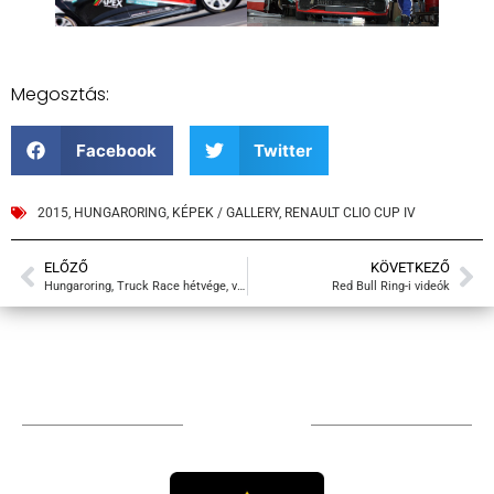
Megosztás:
Facebook
Twitter
2015
,
HUNGARORING
,
KÉPEK / GALLERY
,
RENAULT CLIO CUP IV
ELŐZŐ
KÖVETKEZŐ
Hungaroring, Truck Race hétvége, videók
Red Bull Ring-i videók
TÁMOGATÓIM