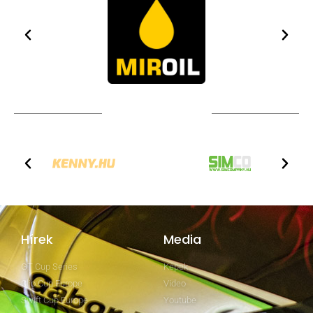
TOVÁBBI PARTNEREK
Hírek
Media
GT Cup Series
Képek
Clio Cup Europe
Video
Swift Cup Europe
Youtube