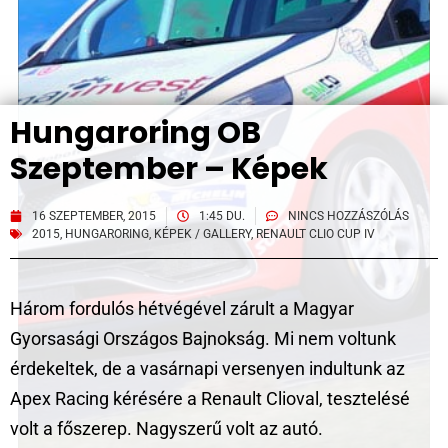
Hungaroring OB
Szeptember – Képek
16 SZEPTEMBER, 2015
1:45 DU.
NINCS HOZZÁSZÓLÁS
2015
,
HUNGARORING
,
KÉPEK / GALLERY
,
RENAULT CLIO CUP IV
Három fordulós hétvégével zárult a Magyar
Gyorsasági Országos Bajnokság. Mi nem voltunk
érdekeltek, de a vasárnapi versenyen indultunk az
Apex Racing kérésére a Renault Clioval, tesztelésé
volt a főszerep. Nagyszerű volt az autó.