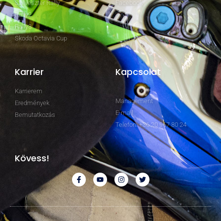
Szilveszter Rally
Facebook
Rally2
Rally3
Skoda Octavia Cup
Karrier
Kapcsolat
Karrierem
Management
Eredmények
E-mail
Bemutatkozás
Telefon: +36 20 967 80 24
Kövess!