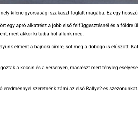
ly kilenc gyorsasági szakaszt foglalt magába. Ez egy hosszú é
t egy apró alkatrész a jobb első felfüggesztésnél és a földre ül
t, mert akkor ki tudja hol állunk meg.
lyünk elment a bajnoki címre, sőt még a dobogó is elúszott. Kat
lgoztak a kocsin és a versenyen, másrészt mert tényleg esélyese
ó eredménnyel szeretnénk zárni az első Rallye2-es szezonunkat