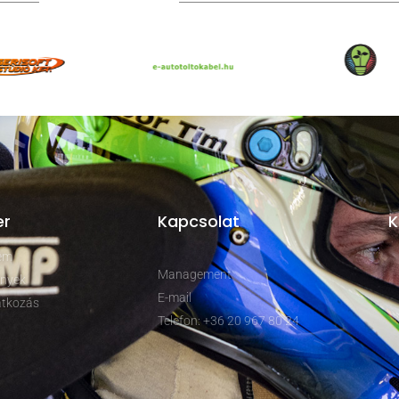
TOVÁBBI PARTNEREK
er
Kapcsolat
K
rem
Management
nyek
E-mail
tkozás
Telefon: +36 20 967 80 24