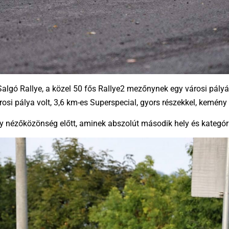
Rallye, a közel 50 fős Rallye2 mezőnynek egy városi pályát ke
árosi pálya volt, 3,6 km-es Superspecial, gyors részekkel, kemény
gy nézőközönség előtt, aminek abszolút második hely és kategór