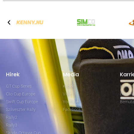
Hírek
Media
Karri
GT Cup Series
Képek
Karrie
Clio Cup Europe
Video
Eredmé
Swift Cup Europe
Youtube
Bemuta
Szilveszter Rally
Facebook
Rally2
Rally3
Skoda Octavia Cup