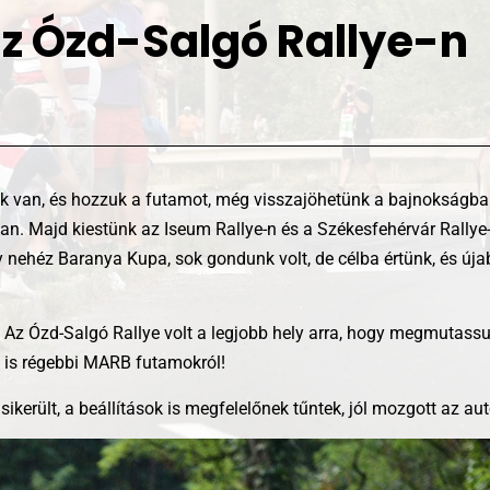
z Ózd-Salgó Rallye-n
 van, és hozzuk a futamot, még visszajöhetünk a bajnokságba. É
. Majd kiestünk az Iseum Rallye-n és a Székesfehérvár Rallye-n
gy nehéz Baranya Kupa, sok gondunk volt, de célba értünk, és új
 Az Ózd-Salgó Rallye volt a legjobb hely arra, hogy megmutassu
k is régebbi MARB futamokról!
sikerült, a beállítások is megfelelőnek tűntek, jól mozgott az aut