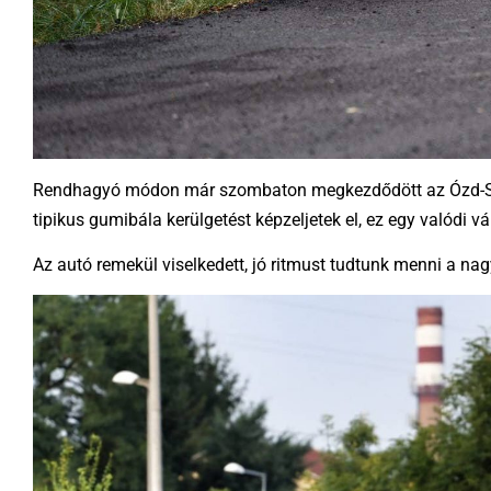
Rendhagyó módon már szombaton megkezdődött az Ózd-Salgó 
tipikus gumibála kerülgetést képzeljetek el, ez egy valódi v
Az autó remekül viselkedett, jó ritmust tudtunk menni a na