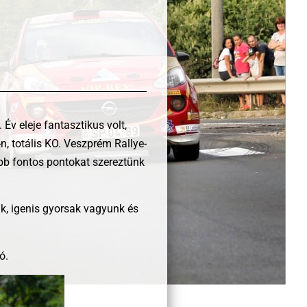
v eleje fantasztikus volt,
, totális KO. Veszprém Rallye-
abb fontos pontokat szereztünk
k, igenis gyorsak vagyunk és
ó.