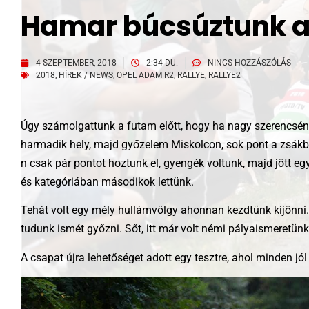
Hamar búcsúztunk a
4 SZEPTEMBER, 2018
2:34 DU.
NINCS HOZZÁSZÓLÁS
2018
,
HÍREK / NEWS
,
OPEL ADAM R2
,
RALLYE
,
RALLYE2
Úgy számolgattunk a futam előtt, hogy ha nagy szerencsénk
harmadik hely, majd győzelem Miskolcon, sok pont a zsákban
n csak pár pontot hoztunk el, gyengék voltunk, majd jött e
és kategóriában másodikok lettünk.
Tehát volt egy mély hullámvölgy ahonnan kezdtünk kijönni.
tudunk ismét győzni. Sőt, itt már volt némi pályaismeretün
A csapat újra lehetőséget adott egy tesztre, ahol minden jól 