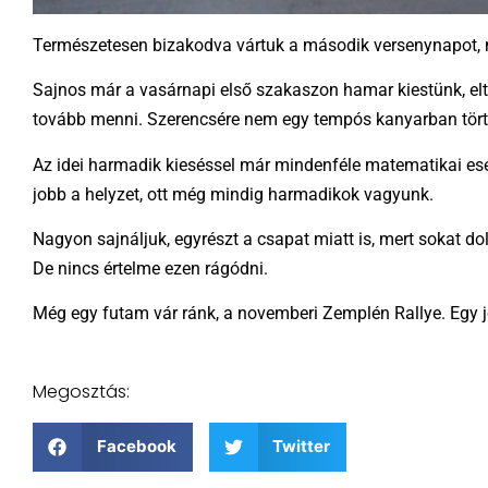
Természetesen bizakodva vártuk a második versenynapot, me
Sajnos már a vasárnapi első szakaszon hamar kiestünk, eltör
tovább menni. Szerencsére nem egy tempós kanyarban történ
Az idei harmadik kieséssel már mindenféle matematikai esé
jobb a helyzet, ott még mindig harmadikok vagyunk.
Nagyon sajnáljuk, egyrészt a csapat miatt is, mert sokat do
De nincs értelme ezen rágódni.
Még egy futam vár ránk, a novemberi Zemplén Rallye. Egy j
Megosztás:
Facebook
Twitter