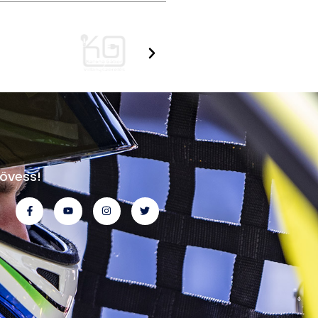
övess!