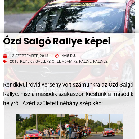
Ózd Salgó Rallye képei
12 SZEPTEMBER, 2018
4:45 DU.
2018
,
KÉPEK / GALLERY
,
OPEL ADAM R2
,
RALLYE
,
RALLYE2
Rendkívül rövid verseny volt számunkra az Ózd Salgó
Rallye, hisz a második szakaszon kiestünk a második
helyről. Azért született néhány szép kép: