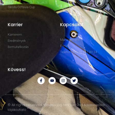
Rally3
Skoda Octavia Cup
Karrier
Kapcsolat
Karrierem
Management
Eredmények
E-mail
Bemutatkozás
Telefon: +36 20 967 80 24
Kövess!
© All rights reserved. Minden jog fenntartva. | Adatkezelési
tájékoztató