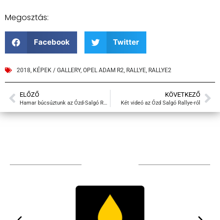
Megosztás:
Facebook
Twitter
2018
,
KÉPEK / GALLERY
,
OPEL ADAM R2
,
RALLYE
,
RALLYE2
ELŐZŐ
KÖVETKEZŐ
Hamar búcsúztunk az Ózd-Salgó Rallye-n
Két videó az Ózd Salgó Rallye-ról
TÁMOGATÓIM