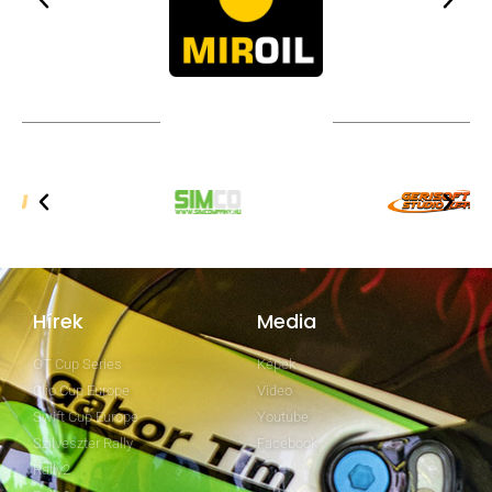
TOVÁBBI PARTNEREK
Hírek
Media
GT Cup Series
Képek
Clio Cup Europe
Video
Swift Cup Europe
Youtube
Szilveszter Rally
Facebook
Rally2