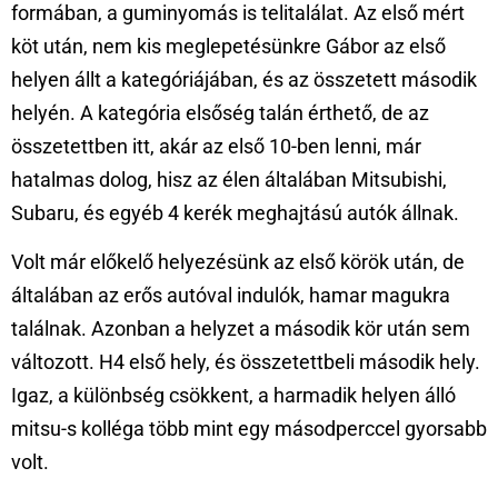
formában, a guminyomás is telitalálat. Az első mért
köt után, nem kis meglepetésünkre Gábor az első
helyen állt a kategóriájában, és az összetett második
helyén. A kategória elsőség talán érthető, de az
összetettben itt, akár az első 10-ben lenni, már
hatalmas dolog, hisz az élen általában Mitsubishi,
Subaru, és egyéb 4 kerék meghajtású autók állnak.
Volt már előkelő helyezésünk az első körök után, de
általában az erős autóval indulók, hamar magukra
találnak. Azonban a helyzet a második kör után sem
változott. H4 első hely, és összetettbeli második hely.
Igaz, a különbség csökkent, a harmadik helyen álló
mitsu-s kolléga több mint egy másodperccel gyorsabb
volt.