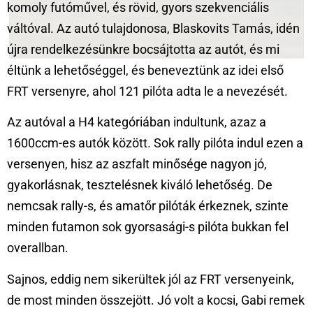
komoly futóművel, és rövid, gyors szekvenciális
váltóval. Az autó tulajdonosa, Blaskovits Tamás, idén
újra rendelkezésünkre bocsájtotta az autót, és mi
éltünk a lehetőséggel, és beneveztünk az idei első
FRT versenyre, ahol 121 pilóta adta le a nevezését.
Az autóval a H4 kategóriában indultunk, azaz a
1600ccm-es autók között. Sok rally pilóta indul ezen a
versenyen, hisz az aszfalt minősége nagyon jó,
gyakorlásnak, tesztelésnek kiváló lehetőség. De
nemcsak rally-s, és amatőr pilóták érkeznek, szinte
minden futamon sok gyorsasági-s pilóta bukkan fel
overallban.
Sajnos, eddig nem sikerültek jól az FRT versenyeink,
de most minden összejött. Jó volt a kocsi, Gabi remek