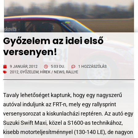
Győzelem az idei első
versenyen!
9 JANUÁR, 2012
5:03 DU.
1 HOZZÁSZÓLÁS
2012
,
GYŐZELEM
,
HÍREK / NEWS
,
RALLYE
Tavaly lehetőséget kaptunk, hogy egy nagyszerű
autóval induljunk az FRT-n, mely egy rallysprint
versenysorozat a kiskunlacházi reptéren. Az autó egy
Suzuki Swift Maxi, közel a S1600-as technikához,
kisebb motorteljesítménnyel (130-140 LE), de nagyon