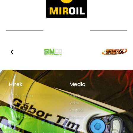
TOVÁBBI PARTNEREK
Hírek
Media
GT Cup Series
Képek
Clio Cup Europe
Video
Swift Cup Europe
Youtube
Szilveszter Rally
Facebook
Rally2
Rally3