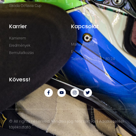
Skoda Octavia Cup
Karrier
Kapcsolat
Karrierem
Management
Eredmények
E-mail
Bemutatkozás
Telefon: +36 20 967 80 24
Kövess!
© All rights reserved. Minden jog fenntartva. | Adatkezelési
tájékoztató