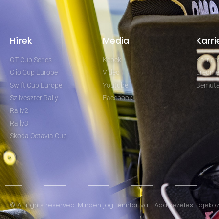
Hírek
Media
Karri
GT Cup Series
Képek
Karrie
Clio Cup Europe
Video
Eredmé
Swift Cup Europe
Youtube
Bemuta
Szilveszter Rally
Facebook
Rally2
Rally3
Skoda Octavia Cup
© All rights reserved. Minden jog fenntartva. | Adatkezelési tájéko