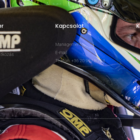
er
Kapcsolat
K
rem
Management
nyek
E-mail
tkozás
Telefon: +36 20 967 80 24
ztató