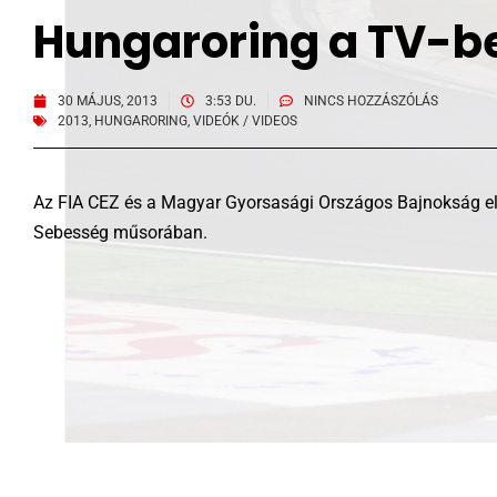
Hungaroring a TV-b
30 MÁJUS, 2013
3:53 DU.
NINCS HOZZÁSZÓLÁS
2013
,
HUNGARORING
,
VIDEÓK / VIDEOS
Az FIA CEZ és a Magyar Gyorsasági Országos Bajnokság el
Sebesség műsorában.