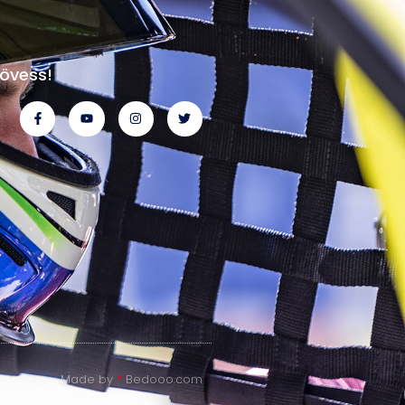
övess!
Made by
*
Bedooo.com