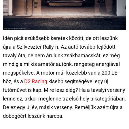
Idén picit szűkösebb keretek között, de ott leszünk
újra a Szilveszter Rally-n. Az autó tovább fejlődött
tavaly óta, de nem árulunk zsákbamacskát, ez még
mindig a mi kis amatőr autónk, rengeteg energiával
megspékelve. A motor már közelebb van a 200 LE-
höz, és a
D2 Racing
kisebb segítségével egy új
futóművet is kap. Mire lesz elég? Ha a tavalyi verseny
lenne ez, akkor meglenne az első hely a kategóriában.
De ez egy új év, másik verseny. Reméljük azért újra a
dobogóért leszünk harcba.