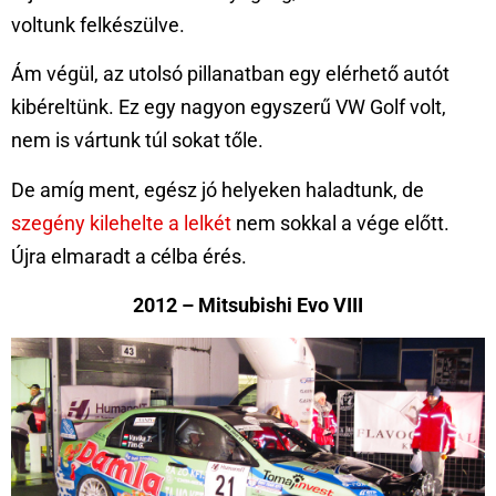
voltunk felkészülve.
Ám végül, az utolsó pillanatban egy elérhető autót
kibéreltünk. Ez egy nagyon egyszerű VW Golf volt,
nem is vártunk túl sokat tőle.
De amíg ment, egész jó helyeken haladtunk, de
szegény kilehelte a lelkét
nem sokkal a vége előtt.
Újra elmaradt a célba érés.
2012 – Mitsubishi Evo VIII