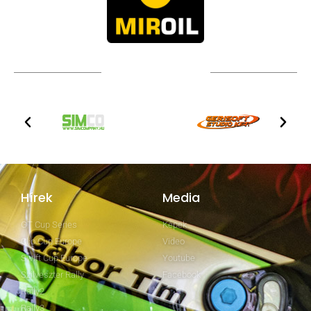
TOVÁBBI PARTNEREK
Hírek
Media
GT Cup Series
Képek
Clio Cup Europe
Video
Swift Cup Europe
Youtube
Szilveszter Rally
Facebook
Rally2
Rally3