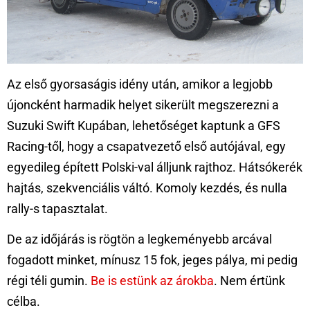
Az első gyorsaságis idény után, amikor a legjobb
újoncként harmadik helyet sikerült megszerezni a
Suzuki Swift Kupában, lehetőséget kaptunk a GFS
Racing-től, hogy a csapatvezető első autójával, egy
egyedileg épített Polski-val álljunk rajthoz. Hátsókerék
hajtás, szekvenciális váltó. Komoly kezdés, és nulla
rally-s tapasztalat.
De az időjárás is rögtön a legkeményebb arcával
fogadott minket, mínusz 15 fok, jeges pálya, mi pedig
régi téli gumin.
Be is estünk az árokba
. Nem értünk
célba.