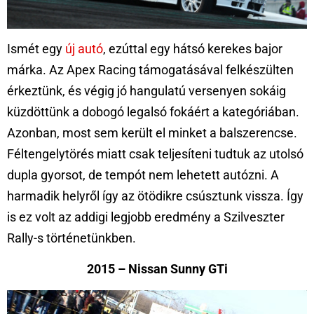
Ismét egy
új autó
, ezúttal egy hátsó kerekes bajor
márka. Az Apex Racing támogatásával felkészülten
érkeztünk, és végig jó hangulatú versenyen sokáig
küzdöttünk a dobogó legalsó fokáért a kategóriában.
Azonban, most sem került el minket a balszerencse.
Féltengelytörés miatt csak teljesíteni tudtuk az utolsó
dupla gyorsot, de tempót nem lehetett autózni. A
harmadik helyről így az ötödikre csúsztunk vissza. Így
is ez volt az addigi legjobb eredmény a Szilveszter
Rally-s történetünkben.
2015 – Nissan Sunny GTi