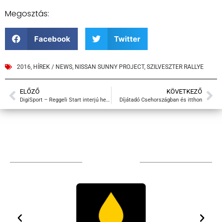
Megosztás:
Facebook
Twitter
2016
,
HÍREK / NEWS
,
NISSAN SUNNY PROJECT
,
SZILVESZTER RALLYE
ELŐZŐ
KÖVETKEZŐ
DigiSport – Reggeli Start interjú helyesbítés
Díjátadó Csehországban és itthon
TÁMOGATÓIM