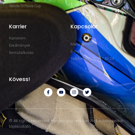
Skoda Octavia Cup
Karrier
Kapcsolat
Karrierem
Management
Eredmények
E-mail
Bemutatkozás
Telefon: +36 20 967 80 24
Kövess!
© All rights reserved. Minden jog fenntartva. | Adatkezelési
tájékoztató