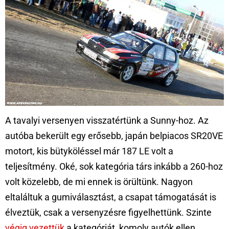
A tavalyi versenyen visszatértünk a Sunny-hoz. Az
autóba bekerült egy erősebb, japán belpiacos SR20VE
motort, kis bütyköléssel már 187 LE volt a
teljesítmény. Oké, sok kategória társ inkább a 260-hoz
volt közelebb, de mi ennek is örültünk. Nagyon
eltaláltuk a gumiválasztást, a csapat támogatását is
élveztük, csak a versenyzésre figyelhettünk. Szinte
végig vezettük
a kategóriát, komoly autók ellen.