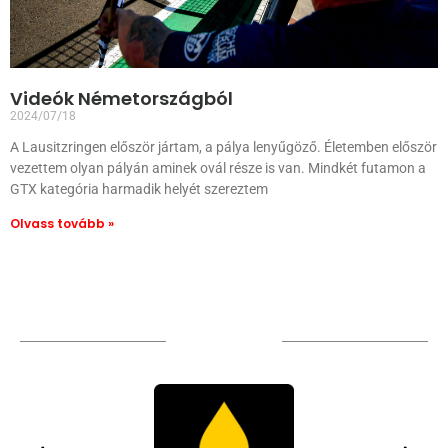
Videók Németországból
2024/07/18
A Lausitzringen először jártam, a pálya lenyűgöző. Életemben először
vezettem olyan pályán aminek ovál része is van. Mindkét futamon a
GTX kategória harmadik helyét szereztem
Olvass tovább »
TÁMOGATÓIM