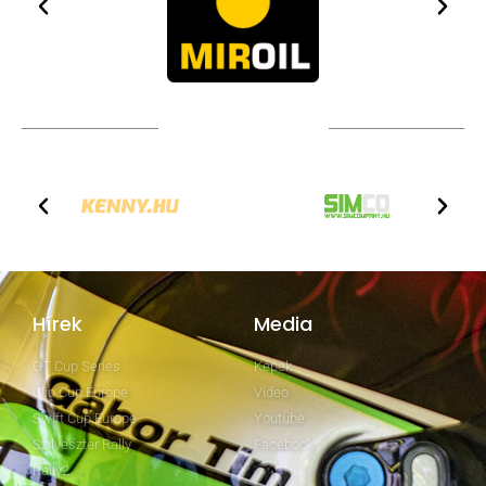
TOVÁBBI PARTNEREK
Hírek
Media
GT Cup Series
Képek
Clio Cup Europe
Video
Swift Cup Europe
Youtube
Szilveszter Rally
Facebook
Rally2