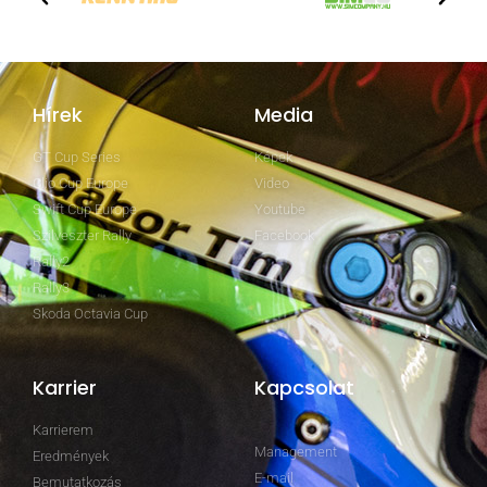
Hírek
Media
GT Cup Series
Képek
Clio Cup Europe
Video
Swift Cup Europe
Youtube
Szilveszter Rally
Facebook
Rally2
Rally3
Skoda Octavia Cup
Karrier
Kapcsolat
Karrierem
Management
Eredmények
E-mail
Bemutatkozás