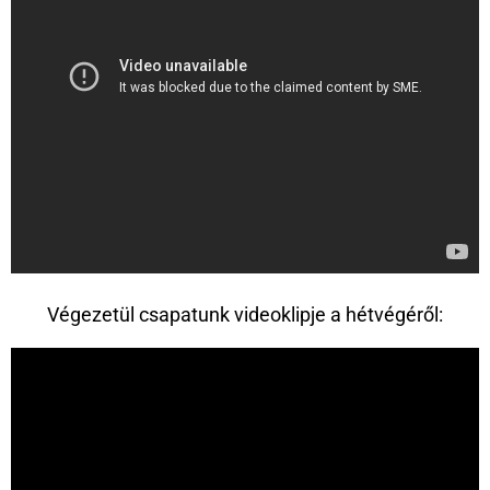
Végezetül csapatunk videoklipje a hétvégéről: