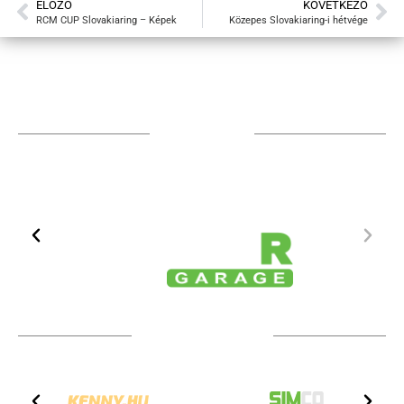
ELŐZŐ
KÖVETKEZŐ
RCM CUP Slovakiaring – Képek
Közepes Slovakiaring-i hétvége
TÁMOGATÓIM
TOVÁBBI PARTNEREK