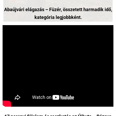
Abaújvári elágazás – Füzér, összetett harmadik idő,
kategória legjobbként.