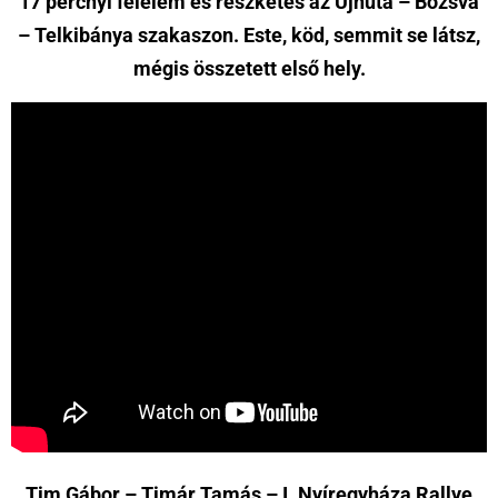
17 percnyi félelem és reszketés az Újhuta – Bózsva
– Telkibánya szakaszon. Este, köd, semmit se látsz,
mégis összetett első hely.
Tim Gábor – Timár Tamás – I. Nyíregyháza Rallye