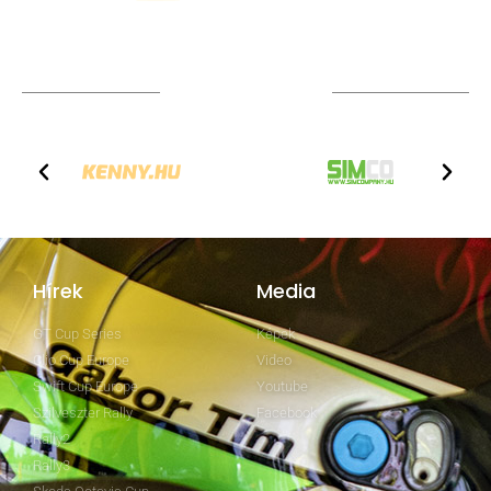
TOVÁBBI PARTNEREK
Hírek
Media
GT Cup Series
Képek
Clio Cup Europe
Video
Swift Cup Europe
Youtube
Szilveszter Rally
Facebook
Rally2
Rally3