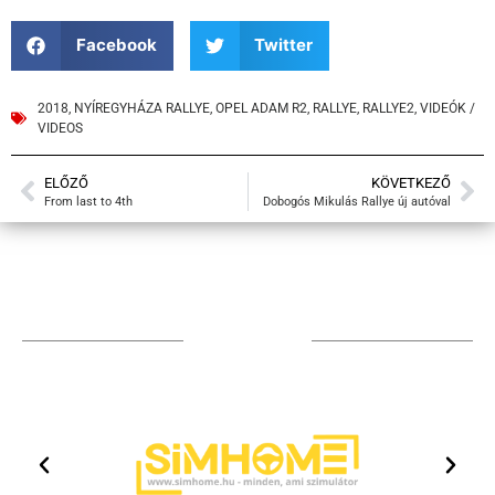
Facebook
Twitter
2018
,
NYÍREGYHÁZA RALLYE
,
OPEL ADAM R2
,
RALLYE
,
RALLYE2
,
VIDEÓK /
VIDEOS
ELŐZŐ
KÖVETKEZŐ
From last to 4th
Dobogós Mikulás Rallye új autóval
TÁMOGATÓIM