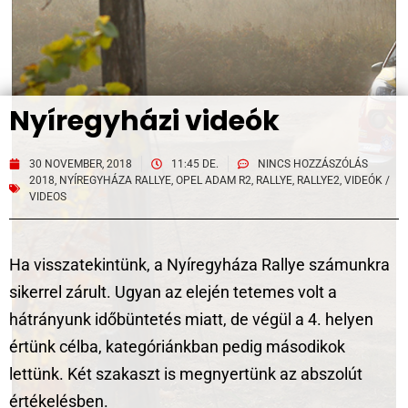
Nyíregyházi videók
30 NOVEMBER, 2018
11:45 DE.
NINCS HOZZÁSZÓLÁS
2018
,
NYÍREGYHÁZA RALLYE
,
OPEL ADAM R2
,
RALLYE
,
RALLYE2
,
VIDEÓK /
VIDEOS
Ha visszatekintünk, a Nyíregyháza Rallye számunkra
sikerrel zárult. Ugyan az elején tetemes volt a
hátrányunk időbüntetés miatt, de végül a 4. helyen
értünk célba, kategóriánkban pedig másodikok
lettünk. Két szakaszt is megnyertünk az abszolút
értékelésben.