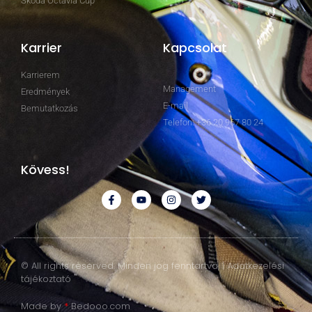
Skoda Octavia Cup
Karrier
Kapcsolat
Karrierem
Management
Eredmények
E-mail
Bemutatkozás
Telefon: +36 20 967 80 24
Kövess!
© All rights reserved. Minden jog fenntartva. | Adatkezelési
tájékoztató
Made by
*
Bedooo.com