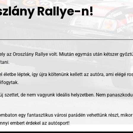
szlány Rallye-n!
 mely az Oroszlány Rallye volt. Miután egymás után kétszer győ
tani.
letbe léptek, így újra költenünk kellett az autóra, ami elégé ros
elfogytak.
gy új szettet, de nem vagyunk ideális helyzetben. Nem panaszko
mbaton egy fantasztikus városi parádén vehettünk részt, mikor
ennyi embert érdekel az autósport!