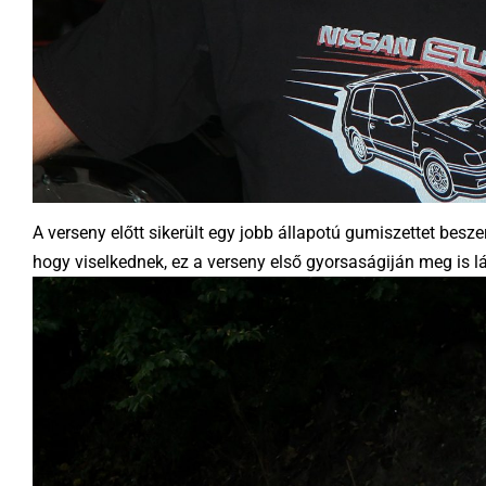
A verseny előtt sikerült egy jobb állapotú gumiszettet besz
hogy viselkednek, ez a verseny első gyorsaságiján meg is lá