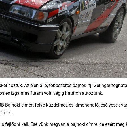
et hoztuk. Az élen álló, többszörös bajnok ifj. Geringer foghata
os és izgalmas futam volt, végig határon autóztunk.
B Bajnoki címért folyó küzdelmet, és kimondható, esélyesek va
jó jel.
k is fejlődni kell. Esélyünk megvan a bajnoki címre, de ezért meg