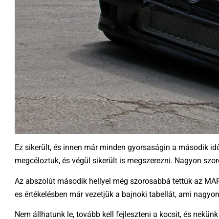
Ez sikerült, és innen már minden gyorsaságin a második idők
megcéloztuk, és végül sikerült is megszerezni. Nagyon szor
Az abszolút második hellyel még szorosabbá tettük az MAR
es értékelésben már vezetjük a bajnoki tabellát, ami nagyon 
Nem állhatunk le, tovább kell fejleszteni a kocsit, és nekün