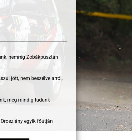
ztünk, nemrég Zobákpusztán
szul jött, nem beszélve arról,
dunk, még mindig tudunk
 Oroszlány egyik főútján