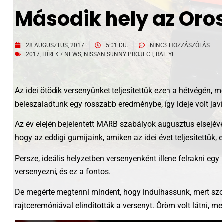
Második hely az Oro
28 AUGUSZTUS, 2017
5:01 DU.
NINCS HOZZÁSZÓLÁS
2017
,
HÍREK / NEWS
,
NISSAN SUNNY PROJECT
,
RALLYE
Az idei ötödik versenyünket teljesítettük ezen a hétvégén,
beleszaladtunk egy rosszabb eredménybe, így ideje volt javí
Az év elején bejelentett MARB szabályok augusztus elsejével é
hogy az eddigi gumijaink, amiken az idei évet teljesítettük, 
Persze, ideális helyzetben versenyenként illene felrakni e
versenyezni, és ez a fontos.
De megérte megtenni mindent, hogy indulhassunk, mert szo
rajtceremóniával elindították a versenyt. Öröm volt látni, m