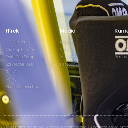
Hírek
Media
Karri
GT Cup Series
Képek
Karrie
Clio Cup Europe
Video
Eredmé
Swift Cup Europe
Youtube
Bemuta
Szilveszter Rally
Facebook
Rally2
Rally3
Skoda Octavia Cup
© All rights reserved. Minden jog fenntartva. | Adatkezelési tájéko