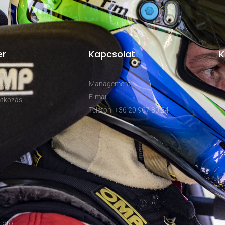
er
Kapcsolat
K
rem
Management
nyek
E-mail
tkozás
Telefon: +36 20 967 80 24
ztató