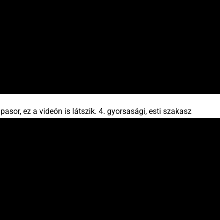
asor, ez a videón is látszik. 4. gyorsasági, esti szakasz