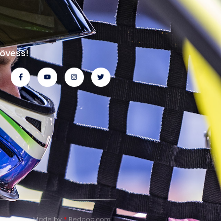
övess!
Made by
*
Bedooo.com