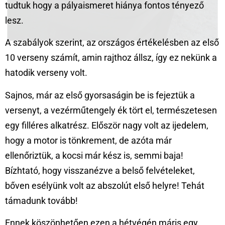
tudtuk hogy a pályaismeret hiánya fontos tényező
lesz.
A szabályok szerint, az országos értékelésben az első
10 verseny számít, amin rajthoz állsz, így ez nekünk a
hatodik verseny volt.
Sajnos, már az első gyorsaságin be is fejeztük a
versenyt, a vezérműtengely ék tört el, természetesen
egy filléres alkatrész. Először nagy volt az ijedelem,
hogy a motor is tönkrement, de azóta már
ellenőriztük, a kocsi már kész is, semmi baja!
Bízhtató, hogy visszanézve a belső felvételeket,
bőven esélyünk volt az abszolút első helyre! Tehát
támadunk tovább!
Ennek köszönhetően ezen a hétvégén máris egy