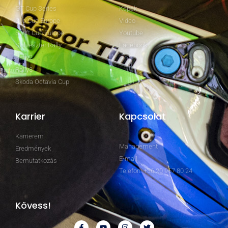
GT Cup Series
Képek
Clio Cup Europe
Video
Swift Cup Europe
Youtube
Szilveszter Rally
Facebook
Rally2
Rally3
Skoda Octavia Cup
Karrier
Kapcsolat
Karrierem
Management
Eredmények
E-mail
Bemutatkozás
Telefon: +36 20 967 80 24
Kövess!