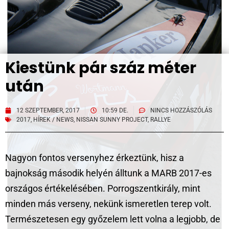
Kiestünk pár száz méter
után
12 SZEPTEMBER, 2017
10:59 DE.
NINCS HOZZÁSZÓLÁS
2017
,
HÍREK / NEWS
,
NISSAN SUNNY PROJECT
,
RALLYE
Nagyon fontos versenyhez érkeztünk, hisz a
bajnokság második helyén álltunk a MARB 2017-es
országos értékelésében. Porrogszentkirály, mint
minden más verseny, nekünk ismeretlen terep volt.
Természetesen egy győzelem lett volna a legjobb, de