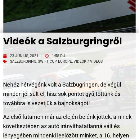
Videók a Salzburgringről
23 JÚNIUS, 2021
1:58 DU.
SALZBURGRING
,
SWIFT CUP EUROPE
,
VIDEÓK / VIDEOS
Nehéz hétvégénk volt a Salzbugringen, de végül
minden jól sült el, hisz sok pontot gyűjtöttünk és
továbbra is vezetjük a bajnokságot!
Az első futamon már az elején belénk jöttek, aminek
következtében az autó irányíthatatlanná vált és
lényegében mindenki leelőzött minket, a 16. helyen