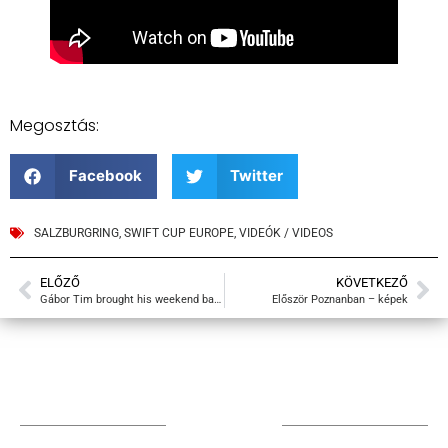
Megosztás:
Facebook
Twitter
SALZBURGRING
,
SWIFT CUP EUROPE
,
VIDEÓK / VIDEOS
ELŐZŐ
KÖVETKEZŐ
Gábor Tim brought his weekend back from the grave
Először Poznanban – képek
TÁMOGATÓIM