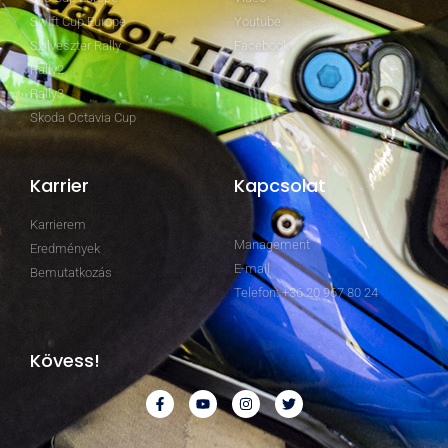
Swift Cup Europe
Youtube
Szilveszter Rally
Facebook
Rally2
Rally3
Skoda Octavia Cup
Karrier
Kapcsolat
Karrierem
Management
Eredmények
E-mail
Bemutatkozás
Telefon: +36 20 967 80 24
Kövess!