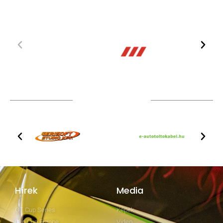
TOVÁBBI PARTNEREK
Hírek
Media
GT Cup Series
Képek
Clio Cup Europe
Video