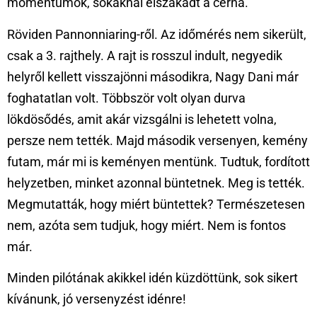
momentumok, sokaknál elszakadt a cérna.
Röviden Pannonniaring-ről. Az időmérés nem sikerült,
csak a 3. rajthely. A rajt is rosszul indult, negyedik
helyről kellett visszajönni másodikra, Nagy Dani már
foghatatlan volt. Többször volt olyan durva
lökdösődés, amit akár vizsgálni is lehetett volna,
persze nem tették. Majd második versenyen, kemény
futam, már mi is keményen mentünk. Tudtuk, fordított
helyzetben, minket azonnal büntetnek. Meg is tették.
Megmutatták, hogy miért büntettek? Természetesen
nem, azóta sem tudjuk, hogy miért. Nem is fontos
már.
Minden pilótának akikkel idén küzdöttünk, sok sikert
kívánunk, jó versenyzést idénre!