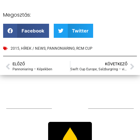
Megosztás:
Facebook
Twitter
2015
,
HÍREK / NEWS
,
PANNONIARING
,
RCM CUP
ELŐZŐ
KÖVETKEZŐ
Pannoniaring – Képekben
Swift Cup Europe, Salzburgring – videók
TÁMOGATÓIM