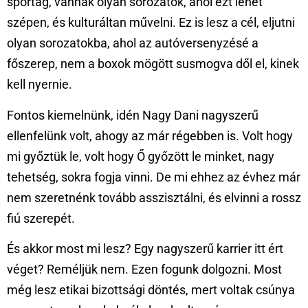
sportág, vannak olyan sorozatok, ahol ezt lehet
szépen, és kulturáltan művelni. Ez is lesz a cél, eljutni
olyan sorozatokba, ahol az autóversenyzésé a
főszerep, nem a boxok mögött susmogva dől el, kinek
kell nyernie.
Fontos kiemelnünk, idén Nagy Dani nagyszerű
ellenfelünk volt, ahogy az már régebben is. Volt hogy
mi győztük le, volt hogy Ő győzött le minket, nagy
tehetség, sokra fogja vinni. De mi ehhez az évhez már
nem szeretnénk tovább asszisztálni, és elvinni a rossz
fiú szerepét.
És akkor most mi lesz? Egy nagyszerű karrier itt ért
véget? Reméljük nem. Ezen fogunk dolgozni. Most
még lesz etikai bizottsági döntés, mert voltak csúnya