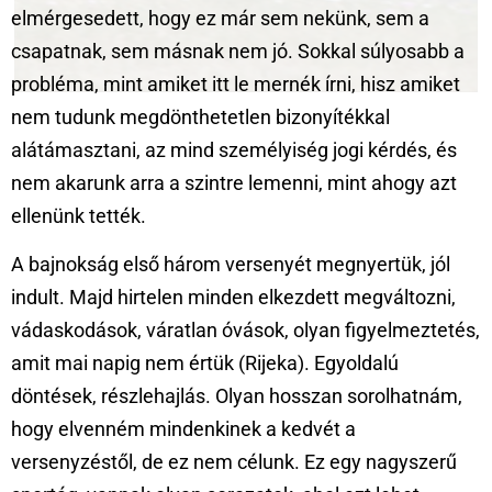
elmérgesedett, hogy ez már sem nekünk, sem a
csapatnak, sem másnak nem jó. Sokkal súlyosabb a
probléma, mint amiket itt le mernék írni, hisz amiket
nem tudunk megdönthetetlen bizonyítékkal
alátámasztani, az mind személyiség jogi kérdés, és
nem akarunk arra a szintre lemenni, mint ahogy azt
ellenünk tették.
A bajnokság első három versenyét megnyertük, jól
indult. Majd hirtelen minden elkezdett megváltozni,
vádaskodások, váratlan óvások, olyan figyelmeztetés,
amit mai napig nem értük (Rijeka). Egyoldalú
döntések, részlehajlás. Olyan hosszan sorolhatnám,
hogy elvenném mindenkinek a kedvét a
versenyzéstől, de ez nem célunk. Ez egy nagyszerű