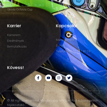
Rally3
Skoda Octavia Cup
Karrier
Kapcsolat
Karrierem
Management
Eredmények
E-mail
Bemutatkozás
Telefon: +36 20 967 80 24
Kövess!
© All rights reserved. Minden jog fenntartva. | Adatkezelési
tájékoztató