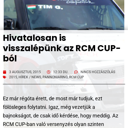
Hivatalosan is
visszalépünk az RCM CUP-
ból
3 AUGUSZTUS, 2015
12:33 DU.
NINCS HOZZÁSZÓLÁS
2015
,
HÍREK / NEWS
,
PANNONIARING
,
RCM CUP
Ez már régóta érett, de most már tudjuk, ezt
fölösleges folytatni. Igaz, még vezetjük a
bajnokságot, de csak idő kérdése, hogy meddig. Az
RCM CUP-ban való versenyzés olyan szinten