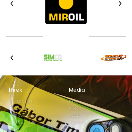
TOVÁBBI PARTNEREK
Hírek
Media
GT Cup Series
Képek
Clio Cup Europe
Video
Swift Cup Europe
Youtube
Szilveszter Rally
Facebook
Rally2