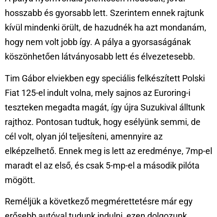
hosszabb és gyorsabb lett. Szerintem ennek rajtunk
kívül mindenki örült, de hazudnék ha azt mondanám,
hogy nem volt jobb így. A pálya a gyorsaságának
köszönhetően látványosabb lett és élvezetesebb.
Tim Gábor elviekben egy speciális felkészített Polski
Fiat 125-el indult volna, mely sajnos az Euroring-i
teszteken megadta magát, így újra Suzukival álltunk
rajthoz. Pontosan tudtuk, hogy esélyünk semmi, de
cél volt, olyan jól teljesíteni, amennyire az
elképzelhető. Ennek meg is lett az eredménye, 7mp-el
maradt el az első, és csak 5-mp-el a második pilóta
mögött.
Reméljük a következő megmérettetésre már egy
erősebb autóval tudunk indulni, ezen dolgozunk,