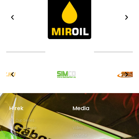
TOVÁBBI PARTNEREK
Hírek
Media
GT Cup Series
Képek
Clio Cup Europe
Video
Swift Cup Europe
Youtube