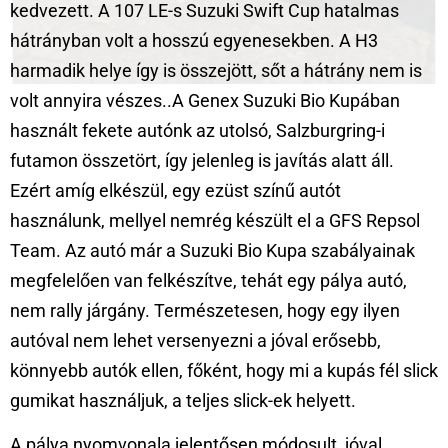
kedvezett. A 107 LE-s Suzuki Swift Cup hatalmas
hátrányban volt a hosszú egyenesekben. A H3
harmadik helye így is összejött, sőt a hátrány nem is
volt annyira vészes..
A Genex Suzuki Bio Kupában
használt fekete autónk az utolsó, Salzburgring-i
futamon összetört, így jelenleg is javítás alatt áll.
Ezért amíg elkészül, egy ezüst színű autót
használunk, mellyel nemrég készült el a GFS Repsol
Team. Az autó már a Suzuki Bio Kupa szabályainak
megfelelően van felkészítve, tehát egy pálya autó,
nem rally járgány. Természetesen, hogy egy ilyen
autóval nem lehet versenyezni a jóval erősebb,
könnyebb autók ellen, főként, hogy mi a kupás fél slick
gumikat használjuk, a teljes slick-ek helyett.
A pálya nyomvonala jelentősen módosult, jóval