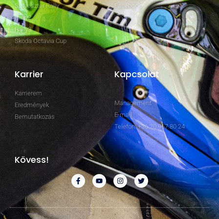
Szilveszter Rally
Facebook
Rally2
Rally3
Skoda Octavia Cup
Karrier
Kapcsolat
Karrierem
Management
Eredmények
E-mail
Bemutatkozás
Telefon: +36 20 967 80 24
Kövess!