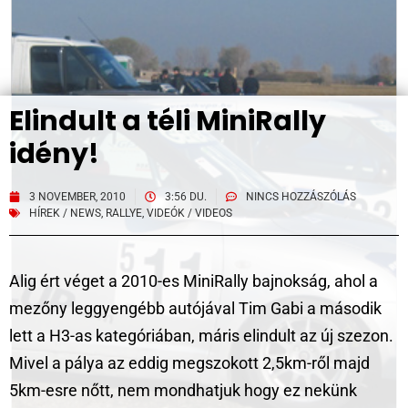
Elindult a téli MiniRally
idény!
3 NOVEMBER, 2010
3:56 DU.
NINCS HOZZÁSZÓLÁS
HÍREK / NEWS
,
RALLYE
,
VIDEÓK / VIDEOS
Alig ért véget a 2010-es MiniRally bajnokság, ahol a
mezőny leggyengébb autójával Tim Gabi a második
lett a H3-as kategóriában, máris elindult az új szezon.
Mivel a pálya az eddig megszokott 2,5km-ről majd
5km-esre nőtt, nem mondhatjuk hogy ez nekünk