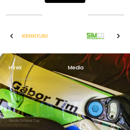
TOVÁBBI PARTNEREK
Hírek
Media
GT Cup Series
Képek
Clio Cup Europe
Video
Swift Cup Europe
Youtube
Szilveszter Rally
Facebook
Rally2
Rally3
Skoda Octavia Cup