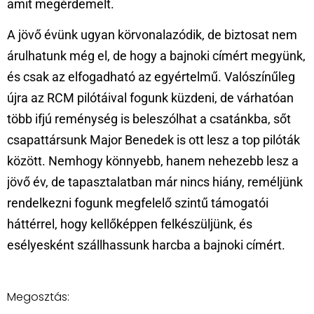
amit megérdemelt.
A jövő évünk ugyan körvonalazódik, de biztosat nem
árulhatunk még el, de hogy a bajnoki címért megyünk,
és csak az elfogadható az egyértelmű. Valószínűleg
újra az RCM pilótáival fogunk küzdeni, de várhatóan
több ifjú reménység is beleszólhat a csatánkba, sőt
csapattársunk Major Benedek is ott lesz a top pilóták
között. Nemhogy könnyebb, hanem nehezebb lesz a
jövő év, de tapasztalatban már nincs hiány, reméljünk
rendelkezni fogunk megfelelő szintű támogatói
háttérrel, hogy kellőképpen felkészüljünk, és
esélyesként szállhassunk harcba a bajnoki címért.
Megosztás: