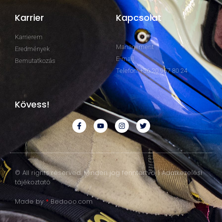
Karrier
Kapcsolat
Karrierem
Management
Eredmények
E-mail
Bemutatkozás
Telefon: +36 20 967 80 24
Kövess!
© All rights reserved. Minden jog fenntartva. | Adatkezelési
tájékoztató
Made by
*
Bedooo.com