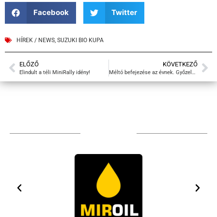
Facebook
Twitter
HÍREK / NEWS
,
SUZUKI BIO KUPA
ELŐZŐ
KÖVETKEZŐ
Elindult a téli MiniRally idény!
Méltó befejezése az évnek. Győzelem a MiniRally-n!
TÁMOGATÓIM