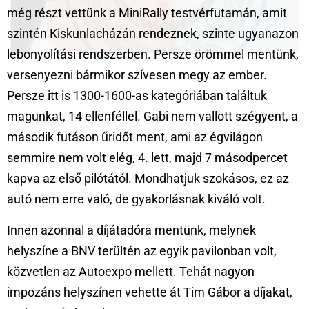
még részt vettünk a MiniRally testvérfutamán, amit
szintén Kiskunlacházán rendeznek, szinte ugyanazon
lebonyolítási rendszerben. Persze örömmel mentünk,
versenyezni bármikor szívesen megy az ember.
Persze itt is 1300-1600-as kategóriában találtuk
magunkat, 14 ellenféllel. Gabi nem vallott szégyent, a
második futáson űridőt ment, ami az égvilágon
semmire nem volt elég, 4. lett, majd 7 másodpercet
kapva az első pilótától. Mondhatjuk szokásos, ez az
autó nem erre való, de gyakorlásnak kiváló volt.
Innen azonnal a díjátadóra mentünk, melynek
helyszíne a BNV terültén az egyik pavilonban volt,
közvetlen az Autoexpo mellett. Tehát nagyon
impozáns helyszínen vehette át Tim Gábor a díjakat,