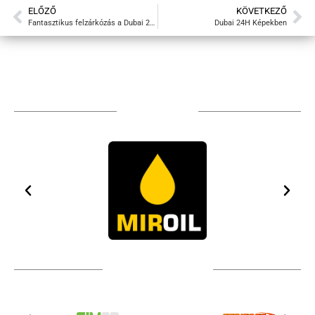
ELŐZŐ
KÖVETKEZŐ
Fantasztikus felzárkózás a Dubai 24 órás futamon
Dubai 24H Képekben
TÁMOGATÓIM
TOVÁBBI PARTNEREK