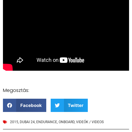
Megosztás:
Facebook
Twitter
2015
,
DUBAI 24
,
ENDURANCE
,
ONBOARD
,
VIDEÓK / VIDEOS