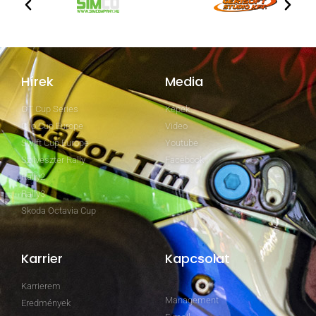
Hírek
Media
GT Cup Series
Képek
Clio Cup Europe
Video
Swift Cup Europe
Youtube
Szilveszter Rally
Facebook
Rally2
Rally3
Skoda Octavia Cup
Karrier
Kapcsolat
Karrierem
Management
Eredmények