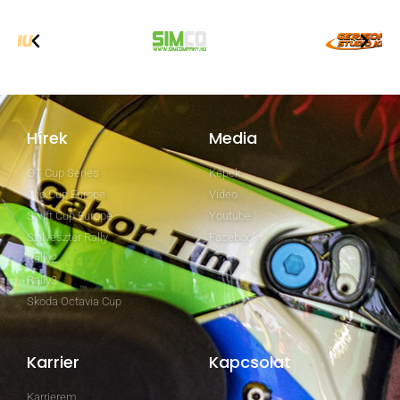
Hírek
Media
GT Cup Series
Képek
Clio Cup Europe
Video
Swift Cup Europe
Youtube
Szilveszter Rally
Facebook
Rally2
Rally3
Skoda Octavia Cup
Karrier
Kapcsolat
Karrierem