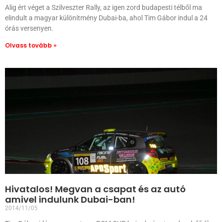
Alig ért véget a Szilveszter Rally, az igen zord budapesti télből ma
elindult a magyar különítmény Dubai-ba, ahol Tim Gábor indul a 24
órás versenyen.
Olvass tovább »
Hivatalos! Megvan a csapat és az autó
amivel indulunk Dubai-ban!
2014/11/05