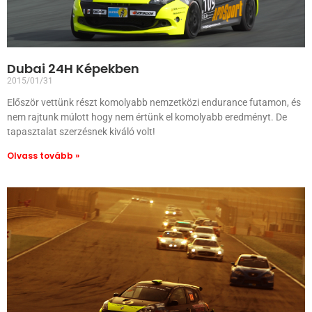
Dubai 24H Képekben
2015/01/31
Először vettünk részt komolyabb nemzetközi endurance futamon, és
nem rajtunk múlott hogy nem értünk el komolyabb eredményt. De
tapasztalat szerzésnek kiváló volt!
Olvass tovább »