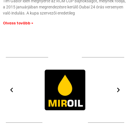
Tim Gábor idén megnyerte az RCM CUP bajnokságot, melynek fődíja,
a 2015 januárjában megrendezésre kerülő Dubai 24 órás versenyen
való indulás. A kupa szervezői eredetileg
Olvass tovább »
TÁMOGATÓIM
TOVÁBBI PARTNEREK