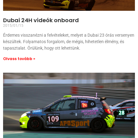
Dubai 24H videók onboard
2015/01/15
Érdemes visszanézni a felvételeket, melyet a Dubai 23 órás versenyen
készültek. Folyamatos forgalom, de mégis, hihetetlen élmény, és
tapasztalat. Örülünk, hogy ott lehettünk.
Olvass tovább »