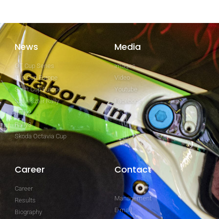
News
Media
GT Cup Series
Images
Clio Cup Europe
Video
Swift Cup Europe
Youtube
Szilveszter Rally
Facebook
Rally2
Rally3
Skoda Octavia Cup
Career
Contact
Career
Management
Results
E-mail
Biography