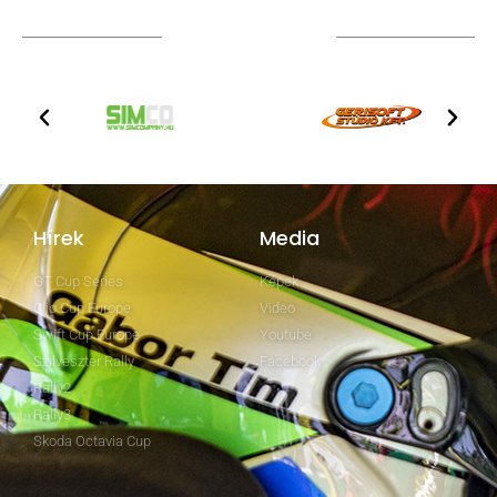
TOVÁBBI PARTNEREK
Hírek
Media
GT Cup Series
Képek
Clio Cup Europe
Video
Swift Cup Europe
Youtube
Szilveszter Rally
Facebook
Rally2
Rally3
Skoda Octavia Cup