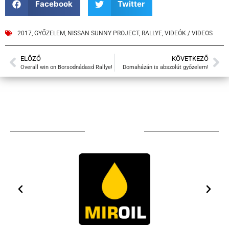
Facebook
Twitter
2017
,
GYŐZELEM
,
NISSAN SUNNY PROJECT
,
RALLYE
,
VIDEÓK / VIDEOS
ELŐZŐ
KÖVETKEZŐ
Overall win on Borsodnádasd Rallye!
Domaházán is abszolút győzelem!
TÁMOGATÓIM