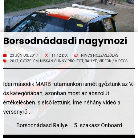
Borsodnádasdi nagymozi
23 JÚNIUS, 2017
11:12 DU.
NINCS HOZZÁSZÓLÁS
2017
,
GYŐZELEM
,
NISSAN SUNNY PROJECT
,
RALLYE
,
VIDEÓK / VIDEOS
Idei második MARB futamunkon ismét győztünk az V.-
ös kategóriában, azonban most az abszolút
értékelésben is első lettünk. Íme néhány videó a
versenyről.
Borsodnádasd Rallye – 5. szakasz Onboard