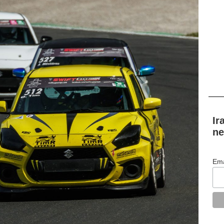
Ir
ne
Ema