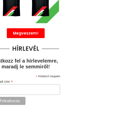
Megveszem!
HÍRLEVÉL
atkozz fel a hírlevelemre,
 maradj le semmiről!
*
Kötelező megadni
*
il cím