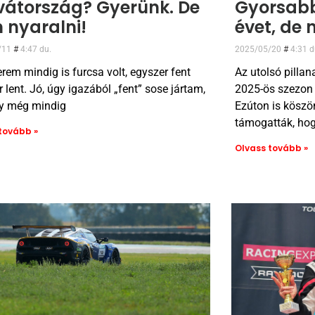
vátország? Gyerünk. De
Gyorsabb
 nyaralni!
évet, de 
/11
4:47 du.
2025/05/20
4:31 d
erem mindig is furcsa volt, egyszer fent
Az utolsó pilla
 lent. Jó, úgy igazából „fent” sose jártam,
2025-ös szezon 
y még mindig
Ezúton is köszö
támogatták, hog
tovább »
Olvass tovább »