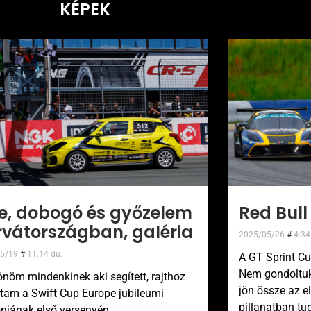
KÉPEK
e, dobogó és győzelem
Red Bull
rvátországban, galéria
2025/05/26
4:34
05/19
11:14 du.
A GT Sprint Cu
Nem gondoltuk
nöm mindenkinek aki segített, rajthoz
jön össze az e
ttam a Swift Cup Europe jubileumi
pillanatban tu
njának első versenyén,