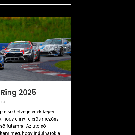
 Ring 2025
 du.
p első hétvégéjének képei.
, hogy ennyire erős mezőny
lső futamra. Az utolsó
dtam meg, hogy indulhatok a