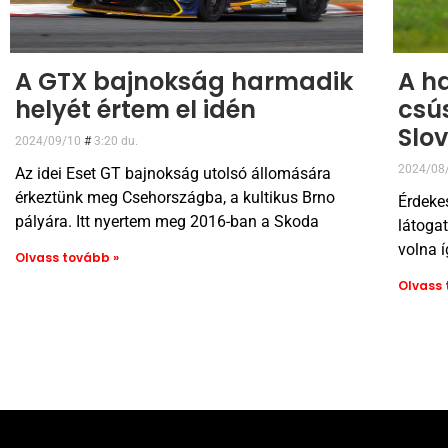
A GTX bajnokság harmadik
A h
helyét értem el idén
csú
Slo
2024/09/10
3:20 du.
2024/08
Az idei Eset GT bajnokság utolsó állomására
érkeztünk meg Csehországba, a kultikus Brno
Érdeke
pályára. Itt nyertem meg 2016-ban a Skoda
látogat
volna í
Olvass tovább »
Olvass 