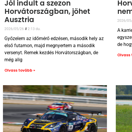
Jól indult a szezon
Hor
Horvátországban, jöhet
nem
Ausztria
2026/05
2026/05/26
2:13 du.
A karri
egyszer
Győzelem az időmérő edzésen, második hely az
de hog
első futamon, majd megnyertem a második
versenyt. Remek kezdés Horvátországban, de
Olvass 
még alig
Olvass tovább »