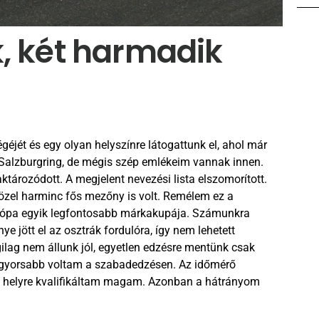
k, két harmadik
éjét és egy olyan helyszínre látogattunk el, ahol már
 Salzburgring, de mégis szép emlékeim vannak innen.
tározódott. A megjelent nevezési lista elszomorított.
özel harminc fős mezőny is volt. Remélem ez a
urópa egyik legfontosabb márkakupája. Számunkra
 jött el az osztrák fordulóra, így nem lehetett
agilag nem állunk jól, egyetlen edzésre mentünk csak
leggyorsabb voltam a szabadedzésen. Az időmérő
k helyre kvalifikáltam magam. Azonban a hátrányom