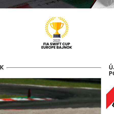
EK
Ú
P