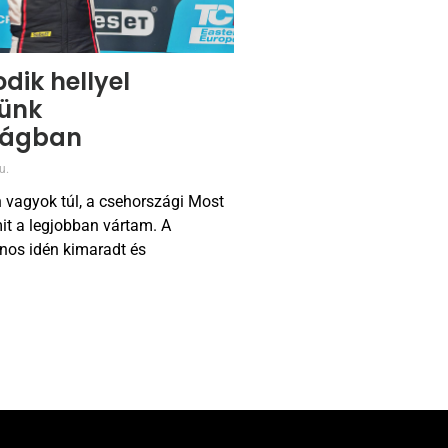
dik hellyel
ünk
zágban
u.
 vagyok túl, a csehországi Most
it a legjobban vártam. A
nos idén kimaradt és