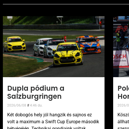
Dupla pódium a
Pol
Salzburgringen
Ho
2026/06/08
4:46 du.
2026/
Két dobogós hely jól hangzik és sajnos ez
Köszö
volt a maximum a Swift Cup Europe második
állha
hétvégéjén. Technikai gondjaink voltak,
szezo