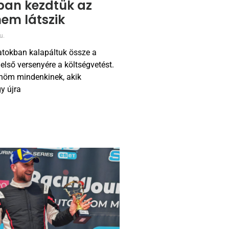
an kezdtük az
nem látszik
u.
natokban kalapáltuk össze a
első versenyére a költségvetést.
nöm mindenkinek, akik
y újra