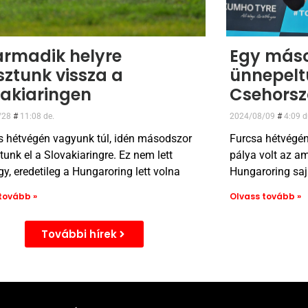
armadik helyre
Egy máso
sztunk vissza a
ünnepelt
vakiaringen
Csehors
/28
11:08 de.
2024/08/09
4:09 d
s hétvégén vagyunk túl, idén másodszor
Furcsa hétvégén
tunk el a Slovakiaringre. Ez nem lett
pálya volt az am
gy, eredetileg a Hungaroring lett volna
Hungaroring saj
tovább »
Olvass tovább »
További hírek