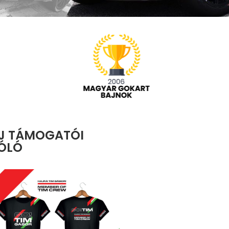
J TÁMOGATÓI
ÓLÓ