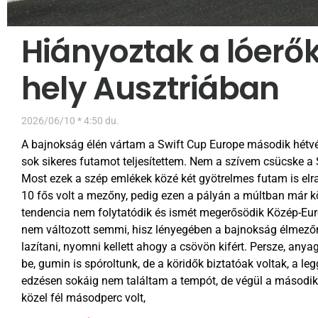
Hiányoztak a lóerő
hely Ausztriában
2026/06/10
4:50 du.
A bajnokság élén vártam a Swift Cup Europe második hétvég
sok sikeres futamot teljesítettem. Nem a szívem csücske a
Most ezek a szép emlékek közé két gyötrelmes futam is elrak
10 fős volt a mezőny, pedig ezen a pályán a múltban már k
tendencia nem folytatódik és ismét megerősödik Közép-E
nem változott semmi, hisz lényegében a bajnokság élmezőnye
lazítani, nyomni kellett ahogy a csövön kifért. Persze, any
be, gumin is spóroltunk, de a köridők biztatóak voltak, a 
edzésen sokáig nem találtam a tempót, de végül a másodi
közel fél másodperc volt,