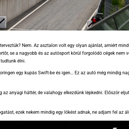
erveztük? Nem. Az asztalon volt egy olyan ajánlat, amiért mindi
rtőr, se a nagyobb és az autósport körül forgolódó cégek nem vo
tudtunk élni.
ringen egy kupás Swift-be és igen… Ez az autó még mindig na
g az anyagi háttér, de valahogy elkezdünk lépkedni. Először elj
atást, ezek nekem mindig egy lökést adnak, ne adjam fel az á