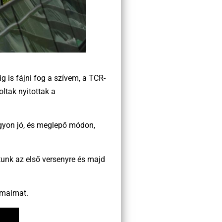
g is fájni fog a szívem, a TCR-
ltak nyitottak a
gyon jó, és meglepő módon,
utunk az első versenyre és majd
lmaimat.