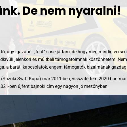
nk. De nem nyaralni!
t. Jó, úgy igazából „fent” sose jártam, de hogy még mindig verse
ndkívüli jelenkori és múltbeli támogatóimnak köszönhetem. Ne
sága, a baráti kapcsolatok, engem támogatók bizalmának gazdag
t (Suzuki Swift Kupa) már 2011-ben, visszatértem 2020-ban már 
, 2021-ben újfent bajnoki cím egy nagyon jó mezőnyben.