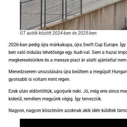
GT autók között 2024-ben és 2025-ben
2026-ban pedig újra márkakupa, újra Swift Cup Europe. Így t
ben való indulás lehetősége egy Audi-val. Sem a hazai impo
megkeresésünkre és a messze piaci ár alatti ajánlattal nem 
Menedzserem unszolására újra beültem a megújult Hungaro
gyorsabb is voltam mint régen.
Ezek után eldöntöttük, ugorjunk neki. Jó, még erre sincs me
kiderül, remélem megyünk végig. Így tervezzük.
Nagyon, nagyon köszönöm azoknak akik idén küldtek támog