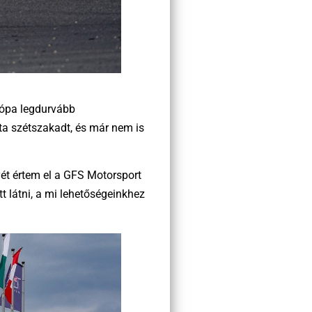
urópa legdurvább
ta szétszakadt, és már nem is
ét értem el a GFS Motorsport
t látni, a mi lehetőségeinkhez