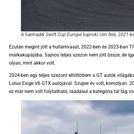
A harmadik Swift Cup Europe bajnoki cím felé, 2021-b
Ezután megint jött a hullámvasút, 2022-ben és 2023-ban TI! 
márkakupájába. Sajnos teljes szezon nem jött össze, de így
olyan, mint akkor volt.
2024-ben egy teljes szezont eltöltöttem a GT autók világá
Lotus Exige V6 GTX autójával. Szuper év volt, komolyan. 20
ez már nem volt folytatható, ráadásul a kategória túl tág vo