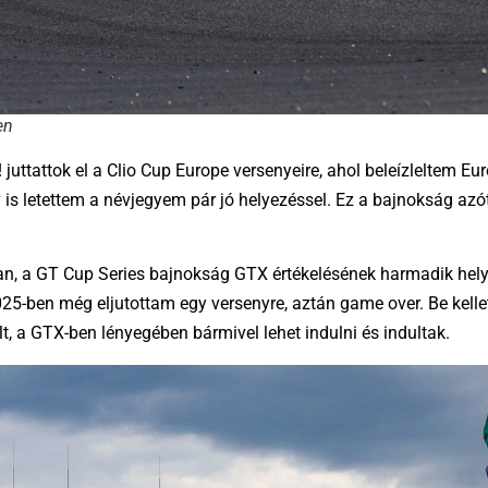
en
juttattok el a Clio Cup Europe versenyeire, ahol beleízleltem E
 is letettem a névjegyem pár jó helyezéssel. Ez a bajnokság azó
ban, a GT Cup Series bajnokság GTX értékelésének harmadik hely
25-ben még eljutottam egy versenyre, aztán game over. Be kellet
lt, a GTX-ben lényegében bármivel lehet indulni és indultak.