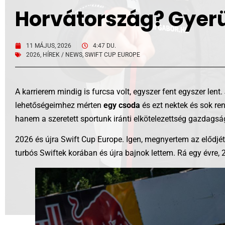
Horvátország? Gyerü
11 MÁJUS, 2026
4:47 DU.
2026
,
HÍREK / NEWS
,
SWIFT CUP EUROPE
A karrierem mindig is furcsa volt, egyszer fent egyszer len
lehetőségeimhez mérten
egy csoda
és ezt nektek és sok re
hanem a szeretett sportunk iránti elkötelezettség gazdag
2026 és újra Swift Cup Europe. Igen, megnyertem az elődjé
turbós Swiftek korában és újra bajnok lettem. Rá egy évre