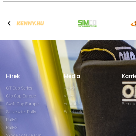
Hírek
Media
Karri
GT Cup Series
Képek
Karrie
Clio Cup Europe
Video
Eredmé
Swift Cup Europe
Youtube
Bemuta
Szilveszter Rally
Facebook
Rally2
Rally3
Skoda Octavia Cup