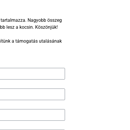
s tartalmazza. Nagyobb összeg
bb lesz a kocsin. Köszönjük!
sítünk a támogatás utalásának