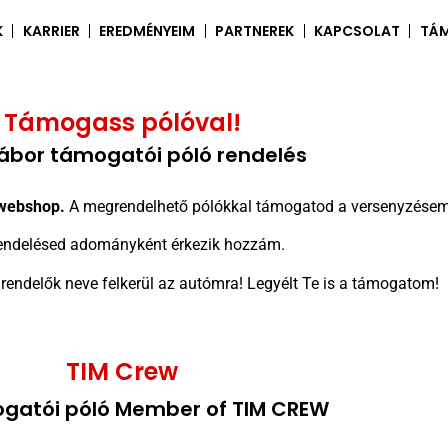
K
KARRIER
EREDMÉNYEIM
PARTNEREK
KAPCSOLAT
TÁ
Támogass pólóval!
ábor támogatói póló rendelés
 webshop.
A megrendelhető pólókkal támogatod a versenyzésem
ndelésed adományként érkezik hozzám.
endelők neve felkerül az autómra! Legyélt Te is a támogatom!
TIM Crew
gatói póló Member of TIM CREW