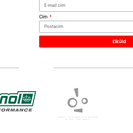
Cím
Elküld
TÁMOGATÓIM