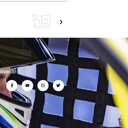
övess!