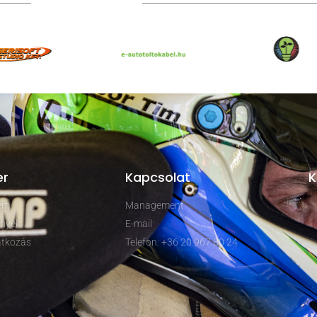
TOVÁBBI PARTNEREK
er
Kapcsolat
K
rem
Management
nyek
E-mail
tkozás
Telefon: +36 20 967 80 24