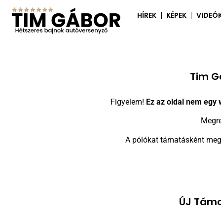
HÍREK
KÉPEK
VIDEÓ
Tim G
Figyelem!
Ez az oldal nem egy
Megre
A pólókat támatásként megr
ÚJ Támo