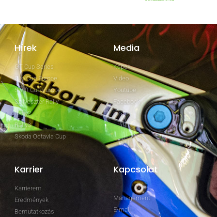
Hírek
Media
GT Cup Series
Képek
Clio Cup Europe
Video
Swift Cup Europe
Youtube
Szilveszter Rally
Facebook
Rally2
Rally3
Skoda Octavia Cup
Karrier
Kapcsolat
Karrierem
Management
Eredmények
E-mail
Bemutatkozás