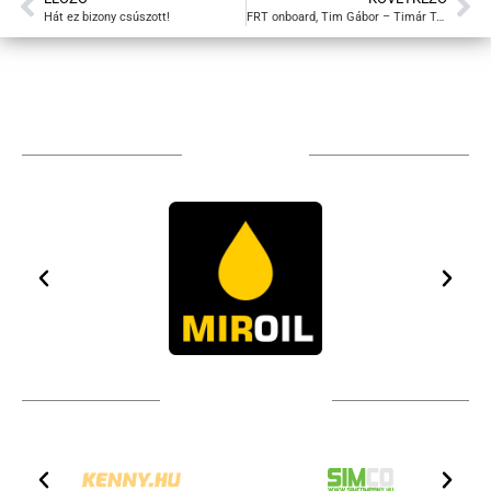
Hát ez bizony csúszott!
FRT onboard, Tim Gábor – Timár Tamás
TÁMOGATÓIM
TOVÁBBI PARTNEREK