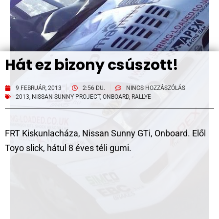
Hát ez bizony csúszott!
9 FEBRUÁR, 2013
2:56 DU.
NINCS HOZZÁSZÓLÁS
2013
,
NISSAN SUNNY PROJECT
,
ONBOARD
,
RALLYE
FRT Kiskunlacháza, Nissan Sunny GTi, Onboard. Elől
Toyo slick, hátul 8 éves téli gumi.