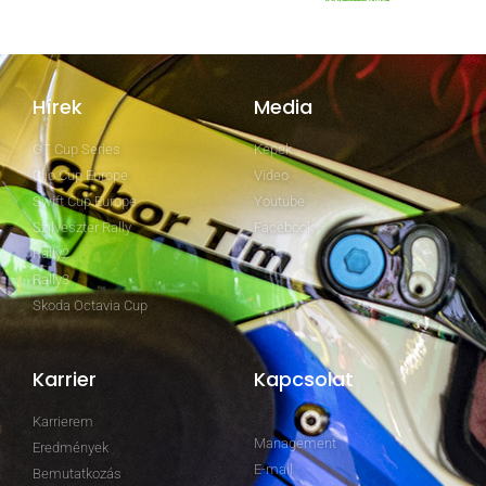
Hírek
Media
GT Cup Series
Képek
Clio Cup Europe
Video
Swift Cup Europe
Youtube
Szilveszter Rally
Facebook
Rally2
Rally3
Skoda Octavia Cup
Karrier
Kapcsolat
Karrierem
Management
Eredmények
E-mail
Bemutatkozás