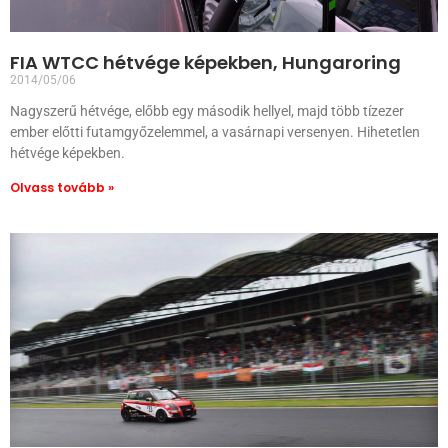
FIA WTCC hétvége képekben, Hungaroring
2014/05/06
Nagyszerű hétvége, előbb egy második hellyel, majd több tízezer
ember előtti futamgyőzelemmel, a vasárnapi versenyen. Hihetetlen
hétvége képekben.
Olvass tovább »