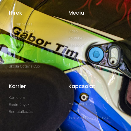
Hírek
Media
GT Cup Series
Képek
Clio Cup Europe
Video
Swift Cup Europe
Youtube
Szilveszter Rally
Facebook
Rally2
Rally3
Skoda Octavia Cup
Karrier
Kapcsolat
Karrierem
Management
Eredmények
E-mail
Bemutatkozás
Telefon: +36 20 967 80 24