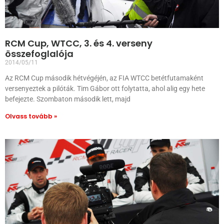
RCM Cup, WTCC, 3. és 4. verseny
összefoglalója
2014/05/11
Az RCM Cup második hétvégéjén, az FIA WTCC betétfutamaként
versenyeztek a pilóták. Tim Gábor ott folytatta, ahol alig egy hete
befejezte. Szombaton második lett, majd
Olvass tovább »