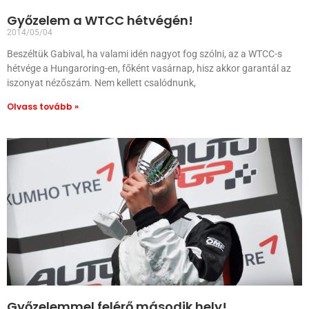
Győzelem a WTCC hétvégén!
2014/05/04
Beszéltük Gabival, ha valami idén nagyot fog szólni, az a WTCC-s
hétvége a Hungaroring-en, főként vasárnap, hisz akkor garantál az
iszonyat nézőszám. Nem kellett csalódnunk,
Olvass tovább »
Győzelemmel felérő második hely!