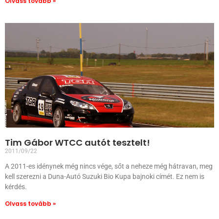
Olvass tovább »
Tim Gábor WTCC autót tesztelt!
2011/09/22
A 2011-es idénynek még nincs vége, sőt a neheze még hátravan, meg
kell szerezni a Duna-Autó Suzuki Bio Kupa bajnoki címét. Ez nem is
kérdés.
Olvass tovább »