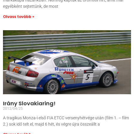
márkakupa hazánkban. Nemrég kaptuk az örömteli hírt, amit már
egyébként sejtettünk, de most
Olvass tovább »
Irány Slovakiaring!
2012/04/25
A tragikus Monza-i első FIA ETCC versenyhétvége után (film 1. – film
2.) sok idő telt el, majd 6 hét, és végre újra összeállt a