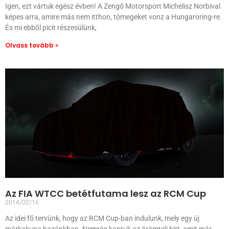
Igen, ezt vártuk egész évben! A Zengő Motorsport Michelisz Norbival
képes arra, amire más nem itthon, tömegeket vonz a Hungaroring-re.
És mi ebből picit részesülünk,
Olvass tovább »
Az FIA WTCC betétfutama lesz az RCM Cup
2014/02/16
Az idei fő tervünk, hogy az RCM Cup-ban indulunk, mely egy új