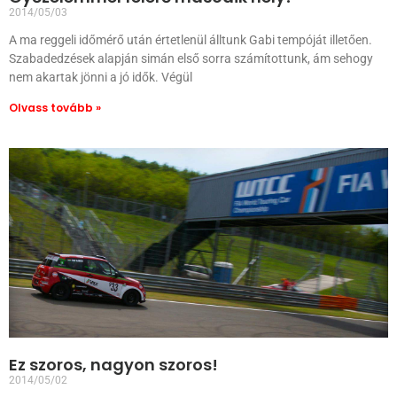
2014/05/03
A ma reggeli időmérő után értetlenül álltunk Gabi tempóját illetően.
Szabadedzések alapján simán első sorra számítottunk, ám sehogy
nem akartak jönni a jó idők. Végül
Olvass tovább »
Ez szoros, nagyon szoros!
2014/05/02