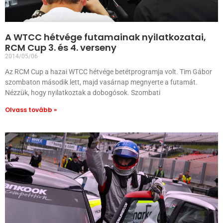
A WTCC hétvége futamainak nyilatkozatai,
RCM Cup 3. és 4. verseny
2014/05/06
Az RCM Cup a hazai WTCC hétvége betétprogramja volt. Tim Gábor
szombaton második lett, majd vasárnap megnyerte a futamát.
Nézzük, hogy nyilatkoztak a dobogósok. Szombati
Olvass tovább »