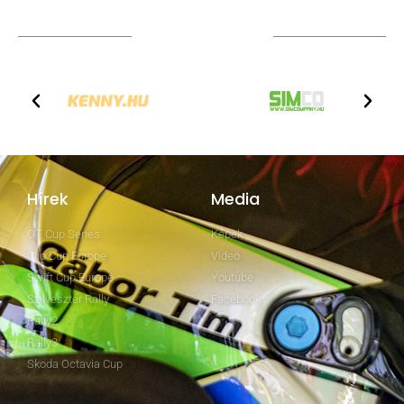
TOVÁBBI PARTNEREK
Hírek
Media
GT Cup Series
Képek
Clio Cup Europe
Video
Swift Cup Europe
Youtube
Szilveszter Rally
Facebook
Rally2
Rally3
Skoda Octavia Cup