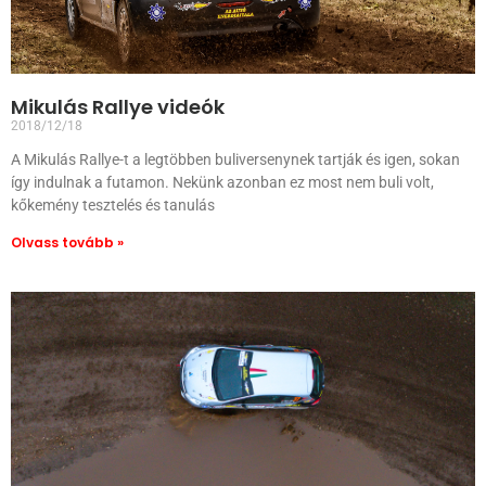
Mikulás Rallye videók
2018/12/18
A Mikulás Rallye-t a legtöbben buliversenynek tartják és igen, sokan
így indulnak a futamon. Nekünk azonban ez most nem buli volt,
kőkemény tesztelés és tanulás
Olvass tovább »