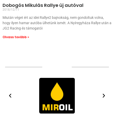
Dobogós Mikulás Rallye új autóval
2018/12/11
Miután véget ért az idei Rallye2 bajnokság, nem gondoltuk volna,
hogy ilyen hamar autóba ülhetünk ismét. A Nyíregyháza Rallye után a
JG2 Racing és támogatói
Olvass tovább »
TÁMOGATÓIM