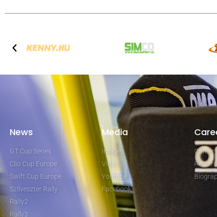
News
Media
Care
GT Cup Series
Images
Career
Clio Cup Europe
Video
Results
Swift Cup Europe
Youtube
Biogra
Szilveszter Rally
Facebook
Rally2
Rally3