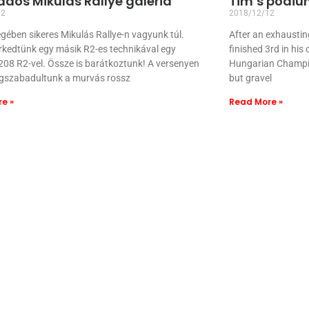
adós Mikulás Rallye galéria
Tim’s podium
12
2018/12/12
ében sikeres Mikulás Rallye-n vagyunk túl.
After an exhaustin
kedtünk egy másik R2-es technikával egy
finished 3rd in his 
08 R2-vel. Össze is barátkoztunk! A versenyen
Hungarian Champio
gszabadultunk a murvás rossz
but gravel
e »
Read More »