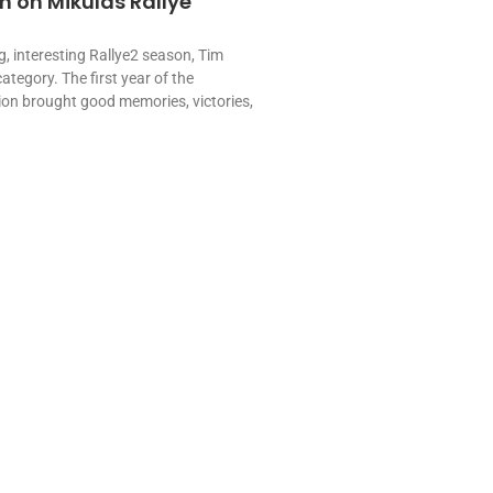
 on Mikulás Rallye
g, interesting Rallye2 season, Tim
category. The first year of the
n brought good memories, victories,