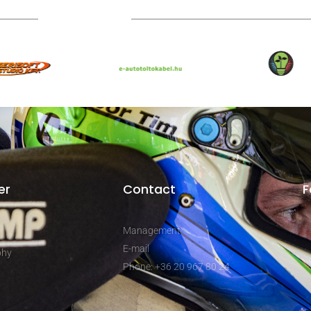
Technical partners
er
Contact
F
Management
E-mail
phy
Phone: +36 20 967 80 24