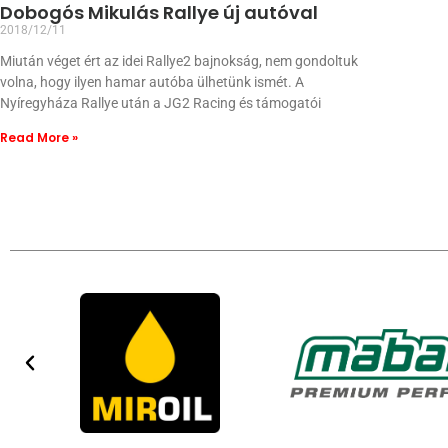
Dobogós Mikulás Rallye új autóval
2018/12/11
Miután véget ért az idei Rallye2 bajnokság, nem gondoltuk
volna, hogy ilyen hamar autóba ülhetünk ismét. A
Nyíregyháza Rallye után a JG2 Racing és támogatói
Read More »