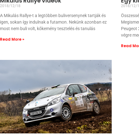
Mikulás Rallye videók
Egy ki
2018/12/18
2018/12/
A Mikulás Rallye-t a legtöbben buliversenynek tartják és
Összesség
igen, sokan így indulnak a futamon. Nekünk azonban ez
Megismer
most nem buli volt, kőkemény tesztelés és tanulás
Peugeot 2
végre me
Read More »
Read Mor