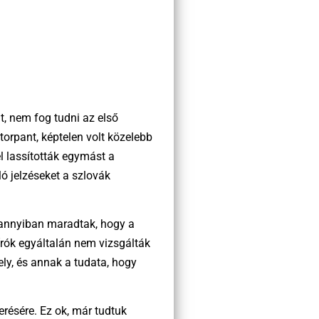
t, nem fog tudni az első
gtorpant, képtelen volt közelebb
l lassították egymást a
ló jelzéseket a szlovák
s annyiban maradtak, hogy a
rók egyáltalán nem vizsgálták
ely, és annak a tudata, hogy
résére. Ez ok, már tudtuk