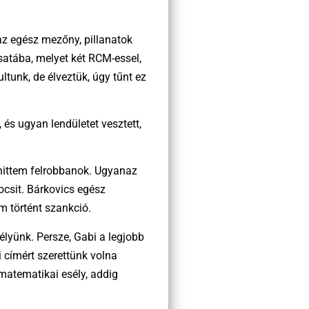
az egész mezőny, pillanatok
 csatába, melyet két RCM-essel,
tunk, de élveztük, úgy tűnt ez
 és ugyan lendületet vesztett,
t hittem felrobbanok. Ugyanaz
ocsit. Bárkovics egész
m történt szankció.
élyünk. Persze, Gabi a legjobb
 címért szerettünk volna
matematikai esély, addig