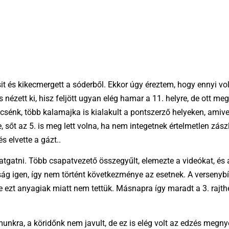
sit és kikecmergett a sóderből. Ekkor úgy éreztem, hogy ennyi vol
is nézett ki, hisz feljött ugyan elég hamar a 11. helyre, de ott me
ncsénk, több kalamajka is kialakult a pontszerző helyeken, amive
re, sőt az 5. is meg lett volna, ha nem integetnek értelmetlen zász
s elvette a gázt..
gtatgatni. Több csapatvezető összegyűlt, elemezte a videókat, é
g igen, így nem történt következménye az esetnek. A versenybí
de ezt anyagiak miatt nem tettük. Másnapra így maradt a 3. rajth
nkra, a köridőnk nem javult, de ez is elég volt az edzés megnye