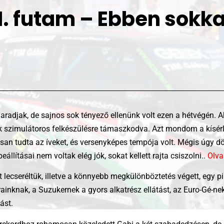
I. futam – Ebben sokka
radjak, de sajnos sok tényező ellenünk volt ezen a hétvégén. A
ak szimulátoros felkészülésre támaszkodva. Azt mondom a kísérle
san tudta az íveket, és versenyképes tempója volt. Mégis úgy d
llításai nem voltak elég jók, sokat kellett rajta csiszolni..
Olva
et lecseréltük, illetve a könnyebb megkülönböztetés végett, egy pi
rainknak, a Suzukernek a gyors alkatrész ellátást, az Euro-Gé-ne
ást.