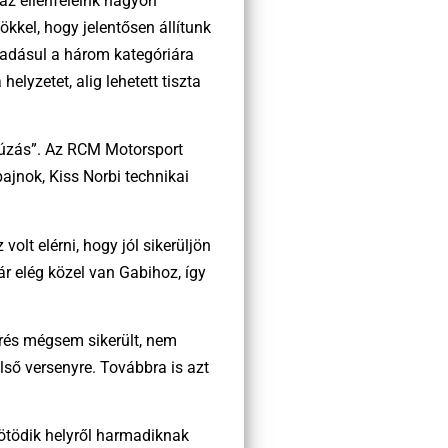
 az ellenfeleink nagyon
ökkel, hogy jelentősen állítunk
ráadásul a három kategóriára
elyzetet, alig lehetett tiszta
elhúzás”. Az RCM Motorsport
bajnok, Kiss Norbi technikai
lt elérni, hogy jól sikerüljön
ár elég közel van Gabihoz, így
érés mégsem sikerült, nem
első versenyre. Továbbra is azt
z ötödik helyről harmadiknak