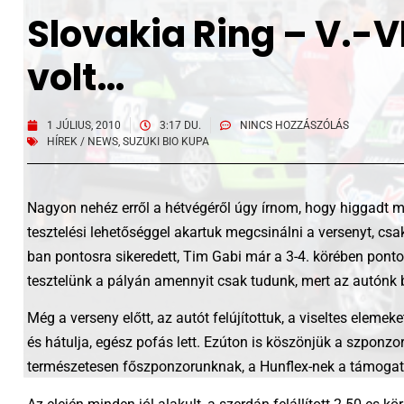
Slovakia Ring – V.-V
volt…
1 JÚLIUS, 2010
3:17 DU.
NINCS HOZZÁSZÓLÁS
HÍREK / NEWS
,
SUZUKI BIO KUPA
Nagyon nehéz erről a hétvégéről úgy írnom, hogy higgadt ma
tesztelési lehetőséggel akartuk megcsinálni a versenyt, cs
ban pontosra sikeredett, Tim Gabi már a 3-4. körében ponto
tesztelünk a pályán amennyit csak tudunk, mert az autónk beá
Még a verseny előtt, az autót felújítottuk, a viseltes elemek
és hátulja, egész pofás lett. Ezúton is köszönjük a szponzo
természetesen főszponzorunknak, a Hunflex-nek a támogat