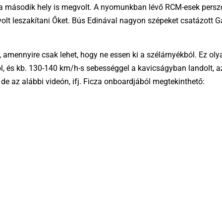
ár a második hely is megvolt. A nyomunkban lévő RCM-esek persz
t leszakítani Őket. Bús Edinával nagyon szépeket csatázott Gab
mennyire csak lehet, hogy ne essen ki a szélárnyékból. Ez olyan
l, és kb. 130-140 km/h-s sebességgel a kavicságyban landolt, az
e az alábbi videón, ifj. Ficza onboardjából megtekinthető: