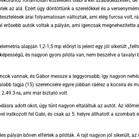
 körrekordhoz rohamosan közeledett Gabi a két szabadedzésen, de
entek az alá. Ezért úgy döntöttünk a szerelőkkel és a versenymérn
 tesztelések árai folyamatosan változtak, ami elég furcsa volt, 
l erősebb autók voltak a pályán, ami igencsak megnehezítette a h
telemetria alapján 1,2-1,5 mp előnyt is jelent egy jól sikerült „f
s képességű, és nagyon gyors pilóta van, nem beszélve a tavalyi 
cok vannak, és Gábor messze a leggyorsabb, így nagyon nehéz vo
alabb tagja (15) szerencsére egyre jobban ráérez a kocsira és m
2.49.3-ra, ami már biztató volt.
dásra adott okot, úgy tűnt nagyon eltaláltuk az autót. Az időm
l iratkozott fel Gabi, és csak az 5. helyre állhatott a szombati 
es pályán bőven elfértek a pilóták. A rajt nagyon jól sikerült, a