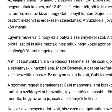
Az elején minden jól alakult, a szerdán felállított 2.50-es
begyorsultak közben, már 2.49 elejét érintették, sőt le is m
az autón, mert az kizárt, hogy Gabi ennyit kapjon. Sajnos a
osztott mezőnyt is érdekesen szelektálták. A Suzuki-kal jóva
kőrt menni.
Egyértelművé vállt, hogy ez a pálya a szélárnyékról szól. A 
pilótái ezt jól is alkalmazták, hisz náluk négy, közel azono
segítségéről, ami rengeteg számít.
A mi csapatunkban, a GFS Repsol Team-nél szinte csak újon
a szélárnyék kihasználása. Major Benedek, a csapat legfiat
vele beszéltünk össze. Ez nagyon sokat hozott, Gabi lement 
A szombat reggeli bemelegítést Gabi megnyerte, ami bizako
tudtuk a szélárnyékot használni, így jelentősen lassabb időve
mondta, hogy az autó jó, csak a szélárnyék kellene.
Nos, ez a versenyen adott volt, hisz ezen az irgalmatlan szél