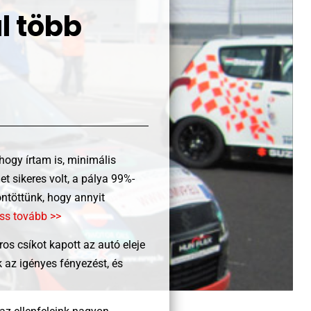
l több
hogy írtam is, minimális
t sikeres volt, a pálya 99%-
öntöttünk, hogy annyit
ss tovább >>
ros csíkot kapott az autó eleje
k az igényes fényezést, és