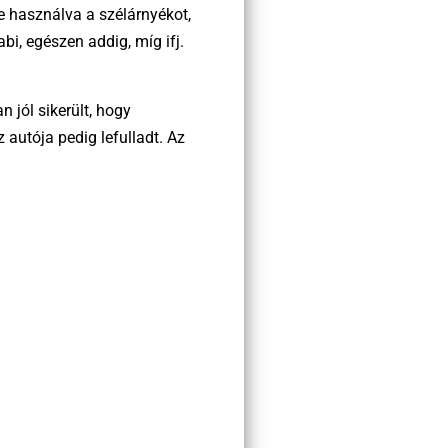
e használva a szélárnyékot,
i, egészen addig, míg ifj.
 jól sikerült, hogy
 autója pedig lefulladt. Az