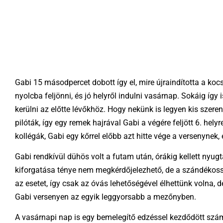
Gabi 15 másodpercet dobott így el, mire újraindította a koc
nyolcba feljönni, és jó helyről indulni vasárnap. Sokáig így 
kerülni az előtte lévőkhöz. Hogy nekünk is legyen kis szere
pilóták, így egy remek hajrával Gabi a végére feljött 6. hely
kollégák, Gabi egy kőrrel előbb azt hitte vége a versenynek, é
Gabi rendkívül dühös volt a futam után, órákig kellett nyu
kiforgatása ténye nem megkérdőjelezhető, de a szándékossá
az esetet, így csak az óvás lehetőségével élhettünk volna, 
Gabi versenyen az egyik leggyorsabb a mezőnyben.
A vasárnapi nap is egy bemelegítő edzéssel kezdődött számu