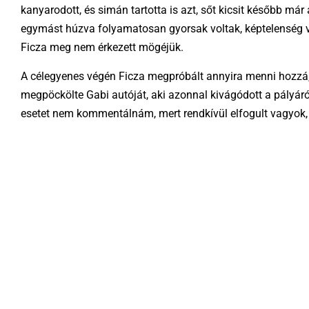
kanyarodott, és simán tartotta is azt, sőt kicsit később m
egymást húzva folyamatosan gyorsak voltak, képtelenség vol
Ficza meg nem érkezett mögéjük.
A célegyenes végén Ficza megpróbált annyira menni hozzá, a
megpöckölte Gabi autóját, aki azonnal kivágódott a pályáró
esetet nem kommentálnám, mert rendkívül elfogult vagyok, d