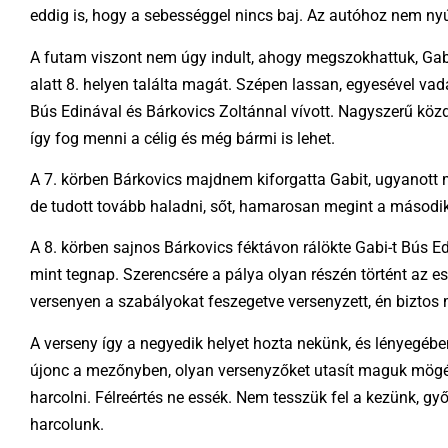
eddig is, hogy a sebességgel nincs baj. Az autóhoz nem nyú
A futam viszont nem úgy indult, ahogy megszokhattuk, Gabi 
alatt 8. helyen találta magát. Szépen lassan, egyesével vadás
Bús Edinával és Bárkovics Zoltánnal vívott. Nagyszerű közd
így fog menni a célig és még bármi is lehet.
A 7. körben Bárkovics majdnem kiforgatta Gabit, ugyanott min
de tudott tovább haladni, sőt, hamarosan megint a második
A 8. körben sajnos Bárkovics féktávon rálökte Gabi-t Bús Edi
mint tegnap. Szerencsére a pálya olyan részén történt az es
versenyen a szabályokat feszegetve versenyzett, én biztos m
A verseny így a negyedik helyet hozta nekünk, és lényegébe
újonc a mezőnyben, olyan versenyzőket utasít maguk mögé, a
harcolni. Félreértés ne essék. Nem tesszük fel a kezünk, 
harcolunk.