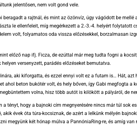
ltunk jelentősen, nem volt gond vele.
beragadt a rajtnál, és mint az özönvíz, úgy vágódott be mellé 
zta le ellenfeleit, míg megérkezett a 2.-3.-4. helyért folytatott
elem volt, folyamatos oda vissza előzésekkel, borzalmasan izgul
t előző nap ifj. Ficza, de ezúttal már meg tudta fogni a kocsit,
 helyen versenyzett, parádés előzéseket bemutatva.
nára, aki kiforgatta, és ezzel ennyi volt ez a futam is… Hát, az
et ahol beton bukótér volt, és hely bőven, így Gabi megfogta a k
egbüntettem volna, hisz több autót is kilökött a pályáról, de ne
n a tényt, hogy a bajnoki cím megnyerésére nincs már túl sok es
kik évek óta túra-kocsiznak, de azért a lelkünk mélyén bajnoki
győzni megyünk két hónap múlva a PannóniaRing-re, és amíg van 