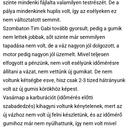
szinte mindenki fájlalta valamilyen testrészét. De a
pálya mindenkinek huplis volt, így az esélyeken ez
nem változtatott semmit.
Szombaton Tim Gabi tovább gyorsult, pedig a gumik
nem lettek jobbak, sőt szinte már semmilyen
tapadása nem volt, de a váz nagyon jól dolgozott, a
motor pedig nagyon jól üzemelt. Mivel teljesen
elfogyott a pénzünk, nem volt esélyünk időmérésre
állítani a vázat, nem vettünk új gumikat. De nem
voltunk kétségbe esve, hisz csak 2-3 tized hátrányunk
volt az új gumis körökhöz képest.
Vasárnap a karburációt (időmérés előtti
szabadedzés) kihagyni voltunk kénytelenek, mert az
új vázhoz nem volt új felni készletünk, és az időmérő
gumihoz már nem nyúlhattunk, így nem volt mivel