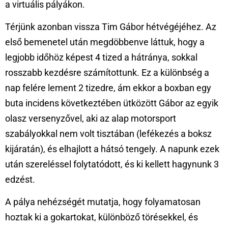
a virtuális pályákon.
Térjünk azonban vissza Tim Gábor hétvégéjéhez. Az
első bemenetel után megdöbbenve láttuk, hogy a
legjobb időhöz képest 4 tized a hátránya, sokkal
rosszabb kezdésre számítottunk. Ez a különbség a
nap felére lement 2 tizedre, ám ekkor a boxban egy
buta incidens következtében ütközött Gábor az egyik
olasz versenyzővel, aki az alap motorsport
szabályokkal nem volt tisztában (lefékezés a boksz
kijáratán), és elhajlott a hátsó tengely. A napunk ezek
után szereléssel folytatódott, és ki kellett hagynunk 3
edzést.
A pálya nehézségét mutatja, hogy folyamatosan
hoztak ki a gokartokat, különböző törésekkel, és