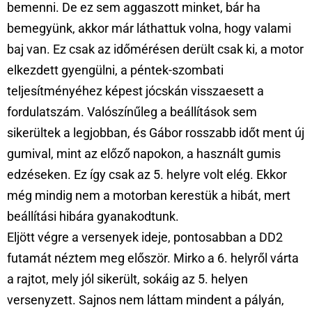
bemenni. De ez sem aggaszott minket, bár ha
bemegyünk, akkor már láthattuk volna, hogy valami
baj van. Ez csak az időmérésen derült csak ki, a motor
elkezdett gyengülni, a péntek-szombati
teljesítményéhez képest jócskán visszaesett a
fordulatszám. Valószínűleg a beállítások sem
sikerültek a legjobban, és Gábor rosszabb időt ment új
gumival, mint az előző napokon, a használt gumis
edzéseken. Ez így csak az 5. helyre volt elég. Ekkor
még mindig nem a motorban kerestük a hibát, mert
beállítási hibára gyanakodtunk.
Eljött végre a versenyek ideje, pontosabban a DD2
futamát néztem meg először. Mirko a 6. helyről várta
a rajtot, mely jól sikerült, sokáig az 5. helyen
versenyzett. Sajnos nem láttam mindent a pályán,