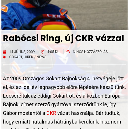
Rabócsi Ring, új CKR vázzal
14 JÚLIUS, 2009
4:05 DU.
NINCS HOZZÁSZÓLÁS
GOKART
,
HÍREK / NEWS
Az 2009 Országos Gokart Bajnokság 4. hétvégéje jött
el, és az idei év legnagyobb előre lépésére készültünk.
Lecseréltük az eddigi Gokart-ot, és a közben Európa
Bajnoki címet szerző gyártóval szerződtünk le, így
Gábor mostantól a
CKR
vázat használja. Bár tudtuk,
hogy emiatt hatalmas hátrányba kerülünk, hisz nem