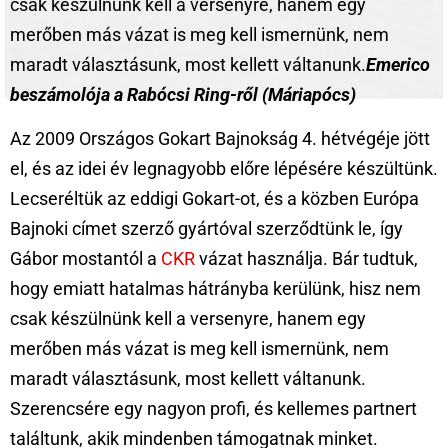
csak készülnünk kell a versenyre, hanem egy
merőben más vázat is meg kell ismernünk, nem
maradt választásunk, most kellett váltanunk.
Emerico
beszámolója a Rabócsi Ring-ről (Máriapócs)
Az 2009 Országos Gokart Bajnokság 4. hétvégéje jött
el, és az idei év legnagyobb előre lépésére készültünk.
Lecseréltük az eddigi Gokart-ot, és a közben Európa
Bajnoki címet szerző gyártóval szerződtünk le, így
Gábor mostantól a
CKR
vázat használja. Bár tudtuk,
hogy emiatt hatalmas hátrányba kerülünk, hisz nem
csak készülnünk kell a versenyre, hanem egy
merőben más vázat is meg kell ismernünk, nem
maradt választásunk, most kellett váltanunk.
Szerencsére egy nagyon profi, és kellemes partnert
találtunk, akik mindenben támogatnak minket.