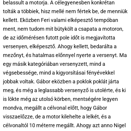
belassult a motorja. A célegyenesben konkrétan
tolták a többiek, hisz mellé nem fértek be, de menniük
kellett. Eközben Feri valami elképesztő tempóban
ment, nem tudom mit bütykölt a csapata a motoron,
de az időmérésen futott pole időt is megjavította
versenyen, elképesztő. Ahogy kellett, bedarálta a
mezőnyt, és hatalmas előnnyel nyerte a versenyt. Ma
egy másik kategóriában versenyzett, mind a
végsebessége, mind a kigyorsításai fényévekkel
jobbak voltak. Gábor eközben a poklok poklát járta
meg, és még a leglassabb versenyző is utolérte, és ki
is lökte még az utolsó körben, mentségére legyen
mondva, megállt a célvonal előtt, hogy Gábor
visszaelőzze, de a motor kilehelte a lelkét, és a
célvonaltól 10 méterre megállt. Ahogy azt anno Nigel