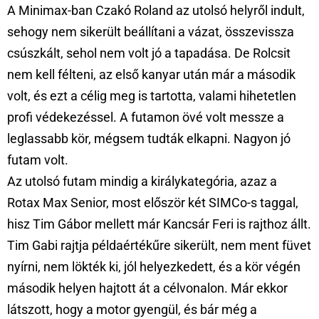
A Minimax-ban Czakó Roland az utolsó helyről indult,
sehogy nem sikerült beállítani a vázat, összevissza
csúszkált, sehol nem volt jó a tapadása. De Rolcsit
nem kell félteni, az első kanyar után már a második
volt, és ezt a célig meg is tartotta, valami hihetetlen
profi védekezéssel. A futamon övé volt messze a
leglassabb kör, mégsem tudták elkapni. Nagyon jó
futam volt.
Az utolsó futam mindig a királykategória, azaz a
Rotax Max Senior, most először két SIMCo-s taggal,
hisz Tim Gábor mellett már Kancsár Feri is rajthoz állt.
Tim Gabi rajtja példaértékűre sikerült, nem ment füvet
nyírni, nem lökték ki, jól helyezkedett, és a kör végén
második helyen hajtott át a célvonalon. Már ekkor
látszott, hogy a motor gyengül, és bár még a