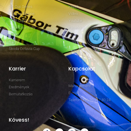
GT Cup Series
Képek
Clio Cup Europe
Video
Swift Cup Europe
Youtube
Szilveszter Rally
Facebook
Rally2
Rally3
Skoda Octavia Cup
Karrier
Kapcsolat
Karrierem
Management
Eredmények
E-mail
Bemutatkozás
Telefon: +36 20 967 80 24
Kövess!