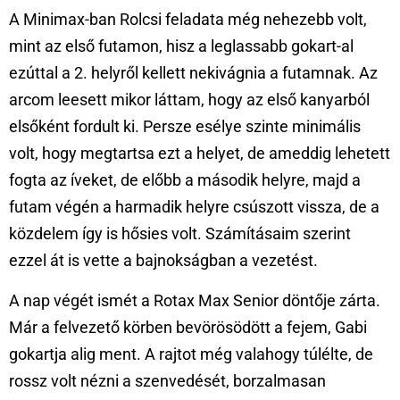
A Minimax-ban Rolcsi feladata még nehezebb volt,
mint az első futamon, hisz a leglassabb gokart-al
ezúttal a 2. helyről kellett nekivágnia a futamnak. Az
arcom leesett mikor láttam, hogy az első kanyarból
elsőként fordult ki. Persze esélye szinte minimális
volt, hogy megtartsa ezt a helyet, de ameddig lehetett
fogta az íveket, de előbb a második helyre, majd a
futam végén a harmadik helyre csúszott vissza, de a
közdelem így is hősies volt. Számításaim szerint
ezzel át is vette a bajnokságban a vezetést.
A nap végét ismét a Rotax Max Senior döntője zárta.
Már a felvezető körben bevörösödött a fejem, Gabi
gokartja alig ment. A rajtot még valahogy túlélte, de
rossz volt nézni a szenvedését, borzalmasan