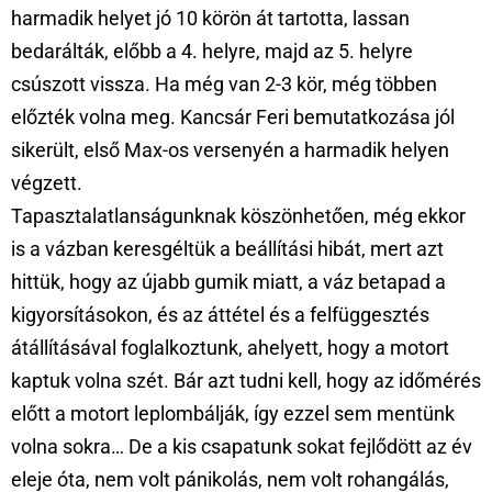
harmadik helyet jó 10 körön át tartotta, lassan
bedarálták, előbb a 4. helyre, majd az 5. helyre
csúszott vissza. Ha még van 2-3 kör, még többen
előzték volna meg. Kancsár Feri bemutatkozása jól
sikerült, első Max-os versenyén a harmadik helyen
végzett.
Tapasztalatlanságunknak köszönhetően, még ekkor
is a vázban keresgéltük a beállítási hibát, mert azt
hittük, hogy az újabb gumik miatt, a váz betapad a
kigyorsításokon, és az áttétel és a felfüggesztés
átállításával foglalkoztunk, ahelyett, hogy a motort
kaptuk volna szét. Bár azt tudni kell, hogy az időmérés
előtt a motort leplombálják, így ezzel sem mentünk
volna sokra… De a kis csapatunk sokat fejlődött az év
eleje óta, nem volt pánikolás, nem volt rohangálás,