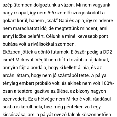
szép ütemben dolgoztunk a vázon. Mi nem vagyunk
nagy csapat, így nem 5-6 szerelő szorgoskodott a
gokart körül, hanem „csak” Gabi és apja, így mindenre
nem maradhatott idő, de megtettünk mindent, ami
ennyi időbe belefért. Célunk a minél kevesebb pont
bukása volt a riválisokkal szemben.
Eközben jöttek a döntő futamok. Először pedig a DD2
ismét Mirkoval. Végül nem bírta tovább a fájdalmat,
annyira fájt a bordája, hogy ki kellett állnia, és az
arcán láttam, hogy nem jó szántából tette. A pálya
tényleg embert próbáló volt, és akinek nem volt 100%-
osan a testére igazítva az ülése, az bizony nagyon
szenvedett. Ez a hétvége nem Mirko-é volt, ráadásul
sokba is került neki, hisz még pénteken volt egy
kicsúszása, ami a pályát övező falnak köszönhetően