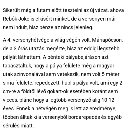
Sikerült még a futam előtt tesztelni az új vázat, ahova
Rebók Joke is elkisért minket, de a versenyen már
nem indult, hisz pénze az nincs jelenleg.
A 4. versenyhétvége a világ végén volt, Máriapócson,
de a 3 órás utazás megérte, hisz az eddigi legszebb
pályát láthattam. A pénteki pályabejáráson azt
tapasztaltuk, hogy a pálya felülete még a magyar
utak színvonalával sem vetekszik, nem volt 5 méter
sima felülete, repedezett, huplis pálya volt, ami egy 2
cm-re a földtől lévő gokart-ok esetében koránt sem
vicces, pláne hogy a legtöbb versenyző alig 10-12
éves. Ennek a hétvégén meg is lett az eredménye,
többen álltak ki a versenyből bordarepedés és egyéb
sérülés miatt.