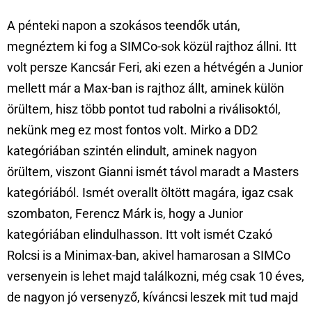
A pénteki napon a szokásos teendők után,
megnéztem ki fog a SIMCo-sok közül rajthoz állni. Itt
volt persze Kancsár Feri, aki ezen a hétvégén a Junior
mellett már a Max-ban is rajthoz állt, aminek külön
örültem, hisz több pontot tud rabolni a riválisoktól,
nekünk meg ez most fontos volt. Mirko a DD2
kategóriában szintén elindult, aminek nagyon
örültem, viszont Gianni ismét távol maradt a Masters
kategóriából. Ismét overallt öltött magára, igaz csak
szombaton, Ferencz Márk is, hogy a Junior
kategóriában elindulhasson. Itt volt ismét Czakó
Rolcsi is a Minimax-ban, akivel hamarosan a SIMCo
versenyein is lehet majd találkozni, még csak 10 éves,
de nagyon jó versenyző, kíváncsi leszek mit tud majd