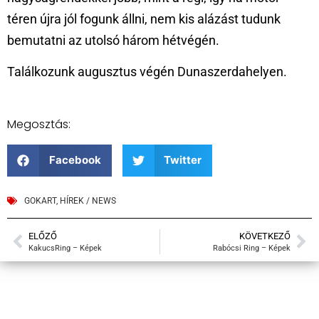
téren újra jól fogunk állni, nem kis alázást tudunk
bemutatni az utolsó három hétvégén.
Találkozunk augusztus végén Dunaszerdahelyen.
Megosztás:
Facebook
Twitter
GOKART
,
HÍREK / NEWS
ELŐZŐ
KÖVETKEZŐ
KakucsRing – Képek
Rabócsi Ring – Képek