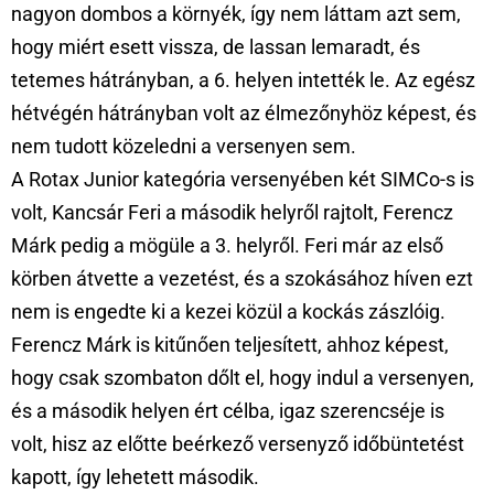
nagyon dombos a környék, így nem láttam azt sem,
hogy miért esett vissza, de lassan lemaradt, és
tetemes hátrányban, a 6. helyen intették le. Az egész
hétvégén hátrányban volt az élmezőnyhöz képest, és
nem tudott közeledni a versenyen sem.
A Rotax Junior kategória versenyében két SIMCo-s is
volt, Kancsár Feri a második helyről rajtolt, Ferencz
Márk pedig a mögüle a 3. helyről. Feri már az első
körben átvette a vezetést, és a szokásához híven ezt
nem is engedte ki a kezei közül a kockás zászlóig.
Ferencz Márk is kitűnően teljesített, ahhoz képest,
hogy csak szombaton dőlt el, hogy indul a versenyen,
és a második helyen ért célba, igaz szerencséje is
volt, hisz az előtte beérkező versenyző időbüntetést
kapott, így lehetett második.