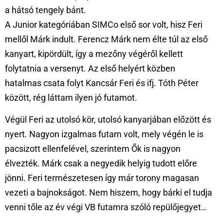
a hátsó tengely bánt.
A Junior kategóriában SIMCo első sor volt, hisz Feri
mellől Márk indult. Ferencz Márk nem élte túl az első
kanyart, kipördült, így a mezőny végéről kellett
folytatnia a versenyt. Az első helyért közben
hatalmas csata folyt Kancsár Feri és ifj. Tóth Péter
között, rég láttam ilyen jó futamot.
Végül Feri az utolsó kör, utolsó kanyarjában előzött és
nyert. Nagyon izgalmas futam volt, mely végén le is
pacsizott ellenfelével, szerintem Ők is nagyon
élvezték. Márk csak a negyedik helyig tudott előre
jönni. Feri természetesen így már torony magasan
vezeti a bajnokságot. Nem hiszem, hogy bárki el tudja
venni tőle az év végi VB futamra szóló repülőjegyet…