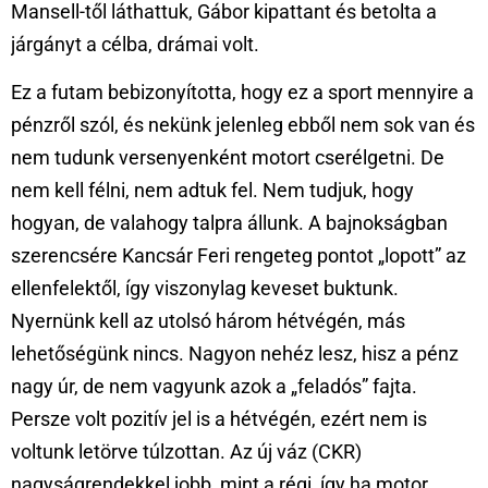
Mansell-től láthattuk, Gábor kipattant és betolta a
járgányt a célba, drámai volt.
Ez a futam bebizonyította, hogy ez a sport mennyire a
pénzről szól, és nekünk jelenleg ebből nem sok van és
nem tudunk versenyenként motort cserélgetni. De
nem kell félni, nem adtuk fel. Nem tudjuk, hogy
hogyan, de valahogy talpra állunk. A bajnokságban
szerencsére Kancsár Feri rengeteg pontot „lopott” az
ellenfelektől, így viszonylag keveset buktunk.
Nyernünk kell az utolsó három hétvégén, más
lehetőségünk nincs. Nagyon nehéz lesz, hisz a pénz
nagy úr, de nem vagyunk azok a „feladós” fajta.
Persze volt pozitív jel is a hétvégén, ezért nem is
voltunk letörve túlzottan. Az új váz (CKR)
nagyságrendekkel jobb, mint a régi, így ha motor