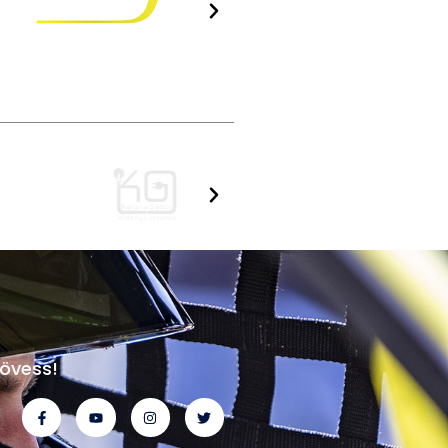
övess!