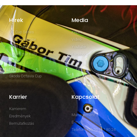
Hírek
Media
GT Cup Series
Képek
Clio Cup Europe
Video
Swift Cup Europe
Youtube
Szilveszter Rally
Facebook
Rally2
Rally3
Skoda Octavia Cup
Karrier
Kapcsolat
Karrierem
Management
Eredmények
E-mail
Bemutatkozás
Telefon: +36 20 967 80 24