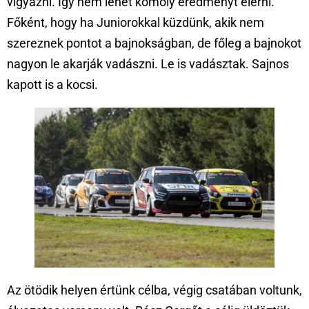
vigyázni. Így nem lehet komoly eredményt elérni.
Főként, hogy ha Juniorokkal küzdünk, akik nem
szereznek pontot a bajnokságban, de főleg a bajnokot
nagyon le akarják vadászni. Le is vadásztak. Sajnos
kapott is a kocsi.
Az ötödik helyen értünk célba, végig csatában voltunk,