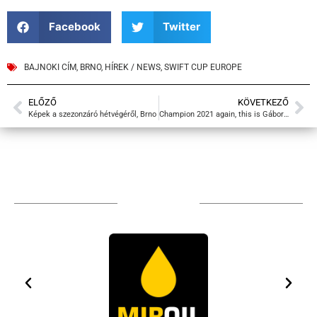
Facebook
Twitter
BAJNOKI CÍM
,
BRNO
,
HÍREK / NEWS
,
SWIFT CUP EUROPE
ELŐZŐ
KÖVETKEZŐ
Képek a szezonzáró hétvégéről, Brno
Champion 2021 again, this is Gábor Tim’s seventh trophy
TÁMOGATÓIM