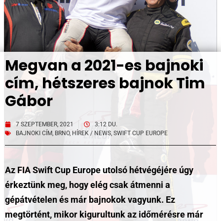
Megvan a 2021-es bajnoki
cím, hétszeres bajnok Tim
Gábor
7 SZEPTEMBER, 2021
3:12 DU.
BAJNOKI CÍM
,
BRNO
,
HÍREK / NEWS
,
SWIFT CUP EUROPE
Az FIA Swift Cup Europe utolsó hétvégéjére úgy
érkeztünk meg, hogy elég csak átmenni a
gépátvételen és már bajnokok vagyunk. Ez
megtörtént, mikor kigurultunk az időmérésre már