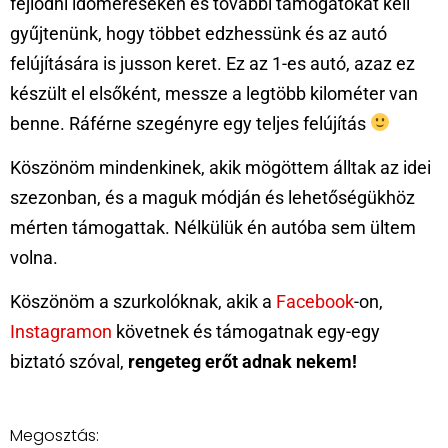
fejlődni időméréseken és további támogatókat kell
gyűjtenünk, hogy többet edzhessünk és az autó
felújítására is jusson keret. Ez az 1-es autó, azaz ez
készült el elsőként, messze a legtöbb kilométer van
benne. Ráférne szegényre egy teljes felújítás
Köszönöm mindenkinek, akik mögöttem álltak az idei
szezonban, és a maguk módján és lehetőségükhöz
mérten támogattak. Nélkülük én autóba sem ültem
volna.
Köszönöm a szurkolóknak, akik a
Facebook
-on,
Instagramon
követnek és támogatnak egy-egy
biztató szóval,
rengeteg erőt adnak nekem!
Megosztás: