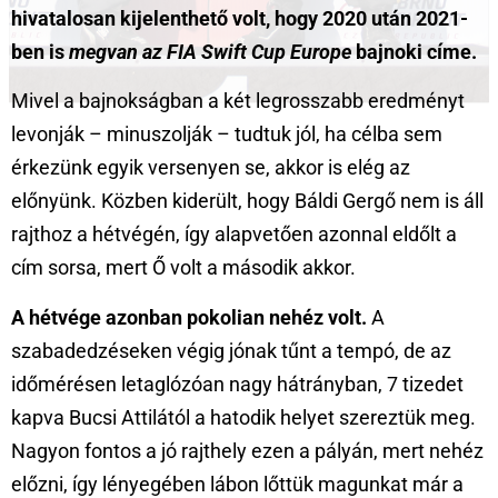
hivatalosan kijelenthető volt, hogy 2020 után 2021-
ben is
megvan az FIA Swift Cup Europe
bajnoki címe.
Mivel a bajnokságban a két legrosszabb eredményt
levonják – minuszolják – tudtuk jól, ha célba sem
érkezünk egyik versenyen se, akkor is elég az
előnyünk. Közben kiderült, hogy Báldi Gergő nem is áll
rajthoz a hétvégén, így alapvetően azonnal eldőlt a
cím sorsa, mert Ő volt a második akkor.
A hétvége azonban pokolian nehéz volt.
A
szabadedzéseken végig jónak tűnt a tempó, de az
időmérésen letaglózóan nagy hátrányban, 7 tizedet
kapva Bucsi Attilától a hatodik helyet szereztük meg.
Nagyon fontos a jó rajthely ezen a pályán, mert nehéz
előzni, így lényegében lábon lőttük magunkat már a