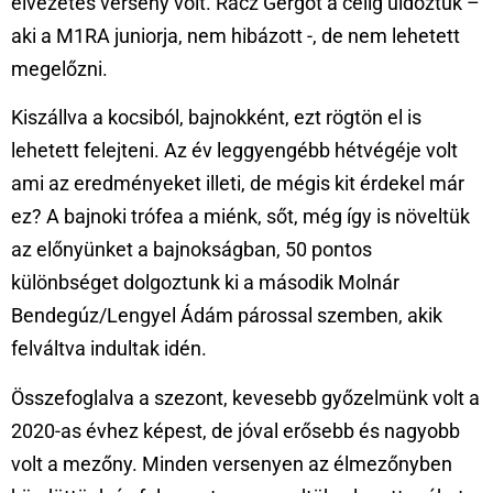
élvezetes verseny volt. Rácz Gergőt a célig üldöztük –
aki a M1RA juniorja, nem hibázott -, de nem lehetett
megelőzni.
Kiszállva a kocsiból, bajnokként, ezt rögtön el is
lehetett felejteni. Az év leggyengébb hétvégéje volt
ami az eredményeket illeti, de mégis kit érdekel már
ez? A bajnoki trófea a miénk, sőt, még így is növeltük
az előnyünket a bajnokságban, 50 pontos
különbséget dolgoztunk ki a második Molnár
Bendegúz/Lengyel Ádám párossal szemben, akik
felváltva indultak idén.
Összefoglalva a szezont, kevesebb győzelmünk volt a
2020-as évhez képest, de jóval erősebb és nagyobb
volt a mezőny. Minden versenyen az élmezőnyben