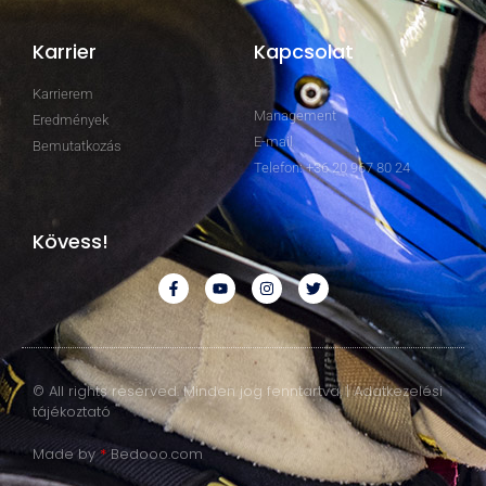
Karrier
Kapcsolat
Karrierem
Management
Eredmények
E-mail
Bemutatkozás
Telefon: +36 20 967 80 24
Kövess!
© All rights reserved. Minden jog fenntartva. | Adatkezelési
tájékoztató
Made by
*
Bedooo.com