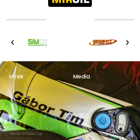
TOVÁBBI PARTNEREK
Hírek
Media
GT Cup Series
Képek
Clio Cup Europe
Video
Swift Cup Europe
Youtube
Szilveszter Rally
Facebook
Rally2
Rally3
Skoda Octavia Cup