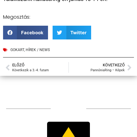
Megosztás:
Facebook
Twitter
GOKART
,
HÍREK / NEWS
ELŐZŐ
KÖVETKEZŐ
Következik a 3.-4. futam
PannóniaRing – Képek
TÁMOGATÓIM