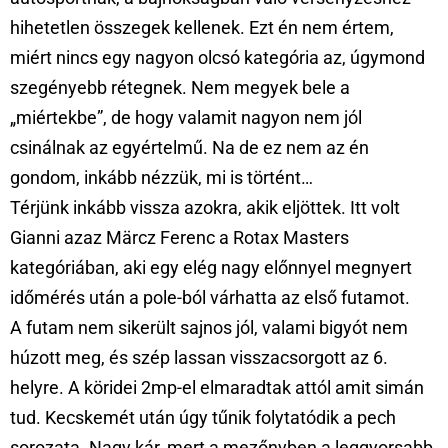
hihetetlen összegek kellenek. Ezt én nem értem,
miért nincs egy nagyon olcsó kategória az, úgymond
szegényebb rétegnek. Nem megyek bele a
„miértekbe”, de hogy valamit nagyon nem jól
csinálnak az egyértelmű. Na de ez nem az én
gondom, inkább nézzük, mi is történt…
Térjünk inkább vissza azokra, akik eljöttek. Itt volt
Gianni azaz Märcz Ferenc a Rotax Masters
kategóriában, aki egy elég nagy előnnyel megnyert
időmérés után a pole-ból várhatta az első futamot.
A futam nem sikerült sajnos jól, valami bigyót nem
húzott meg, és szép lassan visszacsorgott az 6.
helyre. A köridei 2mp-el elmaradtak attól amit simán
tud. Kecskemét után úgy tűnik folytatódik a pech
sorozata. Nagy kár, mert a mezőnyben a leggyorsabb,