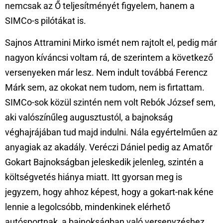
nemcsak az Ő teljesítményét figyelem, hanem a
SIMCo-s pilótákat is.
Sajnos Attramini Mirko ismét nem rajtolt el, pedig már
nagyon kíváncsi voltam rá, de szerintem a következő
versenyeken már lesz. Nem indult továbbá Ferencz
Márk sem, az okokat nem tudom, nem is firtattam.
SIMCo-sok közül szintén nem volt Rebók József sem,
aki valószínűleg augusztustól, a bajnokság
véghajrájában tud majd indulni. Nála egyértelműen az
anyagiak az akadály. Veréczi Dániel pedig az Amatőr
Gokart Bajnokságban jeleskedik jelenleg, szintén a
költségvetés hiánya miatt. Itt gyorsan meg is
jegyzem, hogy ahhoz képest, hogy a gokart-nak kéne
lennie a legolcsóbb, mindenkinek elérhető
autósportnak, a bajnokságban való versenyzéshez