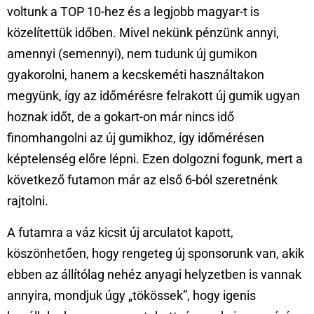
voltunk a TOP 10-hez és a legjobb magyar-t is
közelítettük időben. Mivel nekünk pénzünk annyi,
amennyi (semennyi), nem tudunk új gumikon
gyakorolni, hanem a kecskeméti használtakon
megyünk, így az időmérésre felrakott új gumik ugyan
hoznak időt, de a gokart-on már nincs idő
finomhangolni az új gumikhoz, így időmérésen
képtelenség előre lépni. Ezen dolgozni fogunk, mert a
következő futamon már az első 6-ból szeretnénk
rajtolni.
A futamra a váz kicsit új arculatot kapott,
köszönhetően, hogy rengeteg új sponsorunk van, akik
ebben az állítólag nehéz anyagi helyzetben is vannak
annyira, mondjuk úgy „tökössek”, hogy igenis