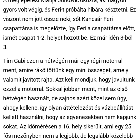
A meglepetést Matija Jurkovic okozta, aki nagyon
gyors volt végig, és Feri-t próbálta hibára késztetni. Ez
viszont nem jött össze neki, sőt Kancsár Feri
csapattársa is megelőzte, így Feri a csapattársa előtt,
ismét csapat 1-2. helyet hozott be. Ez már idén 3-ból
3.
Tim Gabi ezen a hétvégén már egy régi motorral
ment, amire ráköltöttünk egy mini összeget, amely
valamit javított rajta. Azt kell mondjuk, hogy javultunk
ezzel a motorral. Sokkal jobban ment, mint az első
hétvégén használt, de sajnos azért közel sem úgy,
ahogy kellene, így olyan áttételezést és vázbeállítást
kellett használni, hogy az egyenesekben nem kapjunk
sokat. Az időmérésen a 16. hely sikerült, ami egy 25
fős mezőnyben nem a legjobb, de legalább közelebb