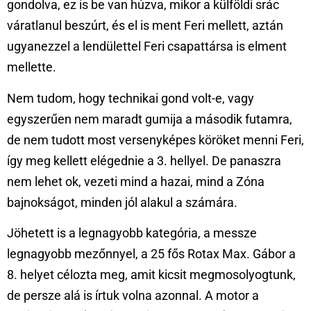
gondolva, ez is be van húzva, mikor a külföldi srác
váratlanul beszúrt, és el is ment Feri mellett, aztán
ugyanezzel a lendülettel Feri csapattársa is elment
mellette.
Nem tudom, hogy technikai gond volt-e, vagy
egyszerűen nem maradt gumija a második futamra,
de nem tudott most versenyképes köröket menni Feri,
így meg kellett elégednie a 3. hellyel. De panaszra
nem lehet ok, vezeti mind a hazai, mind a Zóna
bajnokságot, minden jól alakul a számára.
Jöhetett is a legnagyobb kategória, a messze
legnagyobb mezőnnyel, a 25 fős Rotax Max. Gábor a
8. helyet célozta meg, amit kicsit megmosolyogtunk,
de persze alá is írtuk volna azonnal. A motor a