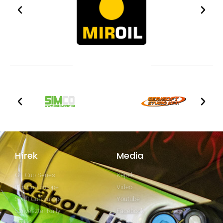
TOVÁBBI PARTNEREK
Hírek
Media
GT Cup Series
Képek
Clio Cup Europe
Video
Swift Cup Europe
Youtube
Szilveszter Rally
Facebook
Rally2