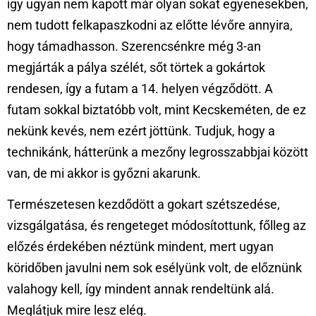
így ugyan nem kapott már olyan sokat egyenesekben,
nem tudott felkapaszkodni az előtte lévőre annyira,
hogy támadhasson. Szerencsénkre még 3-an
megjárták a pálya szélét, sőt törtek a gokártok
rendesen, így a futam a 14. helyen végződött. A
futam sokkal biztatóbb volt, mint Kecskeméten, de ez
nekünk kevés, nem ezért jöttünk. Tudjuk, hogy a
technikánk, hátterünk a mezőny legrosszabbjai között
van, de mi akkor is győzni akarunk.
Természetesen kezdődött a gokart szétszedése,
vizsgálgatása, és rengeteget módosítottunk, főlleg az
előzés érdekében néztünk mindent, mert ugyan
köridőben javulni nem sok esélyünk volt, de előznünk
valahogy kell, így mindent annak rendeltünk alá.
Meglátjuk mire lesz elég.