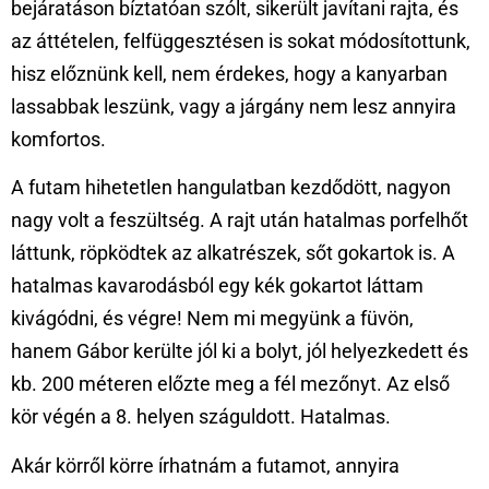
bejáratáson bíztatóan szólt, sikerült javítani rajta, és
az áttételen, felfüggesztésen is sokat módosítottunk,
hisz előznünk kell, nem érdekes, hogy a kanyarban
lassabbak leszünk, vagy a járgány nem lesz annyira
komfortos.
A futam hihetetlen hangulatban kezdődött, nagyon
nagy volt a feszültség. A rajt után hatalmas porfelhőt
láttunk, röpködtek az alkatrészek, sőt gokartok is. A
hatalmas kavarodásból egy kék gokartot láttam
kivágódni, és végre! Nem mi megyünk a füvön,
hanem Gábor kerülte jól ki a bolyt, jól helyezkedett és
kb. 200 méteren előzte meg a fél mezőnyt. Az első
kör végén a 8. helyen száguldott. Hatalmas.
Akár körről körre írhatnám a futamot, annyira