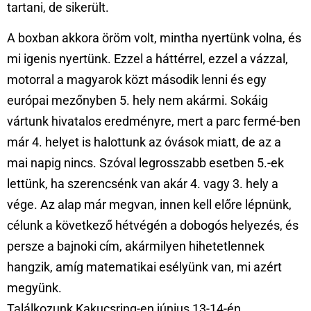
tartani, de sikerült.
A boxban akkora öröm volt, mintha nyertünk volna, és
mi igenis nyertünk. Ezzel a háttérrel, ezzel a vázzal,
motorral a magyarok közt második lenni és egy
európai mezőnyben 5. hely nem akármi. Sokáig
vártunk hivatalos eredményre, mert a parc fermé-ben
már 4. helyet is halottunk az óvások miatt, de az a
mai napig nincs. Szóval legrosszabb esetben 5.-ek
lettünk, ha szerencsénk van akár 4. vagy 3. hely a
vége. Az alap már megvan, innen kell előre lépnünk,
célunk a következő hétvégén a dobogós helyezés, és
persze a bajnoki cím, akármilyen hihetetlennek
hangzik, amíg matematikai esélyünk van, mi azért
megyünk.
Találkozunk Kakucsring-en június 13-14-én.