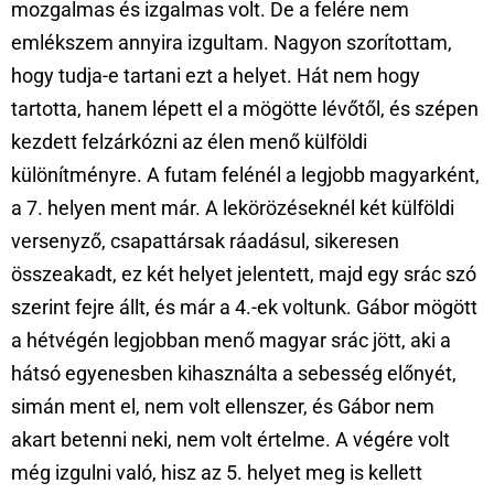
mozgalmas és izgalmas volt. De a felére nem
emlékszem annyira izgultam. Nagyon szorítottam,
hogy tudja-e tartani ezt a helyet. Hát nem hogy
tartotta, hanem lépett el a mögötte lévőtől, és szépen
kezdett felzárkózni az élen menő külföldi
különítményre. A futam felénél a legjobb magyarként,
a 7. helyen ment már. A lekörözéseknél két külföldi
versenyző, csapattársak ráadásul, sikeresen
összeakadt, ez két helyet jelentett, majd egy srác szó
szerint fejre állt, és már a 4.-ek voltunk. Gábor mögött
a hétvégén legjobban menő magyar srác jött, aki a
hátsó egyenesben kihasználta a sebesség előnyét,
simán ment el, nem volt ellenszer, és Gábor nem
akart betenni neki, nem volt értelme. A végére volt
még izgulni való, hisz az 5. helyet meg is kellett