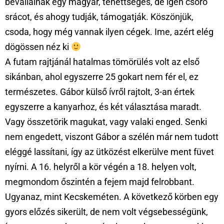
bevállalnak egy magyar, tehettséges, de igen csóró
srácot, és ahogy tudják, támogatják. Köszönjük,
csoda, hogy még vannak ilyen cégek. Ime, azért elég
dögössen néz ki
A futam rajtjánál hatalmas tömörülés volt az első
sikánban, ahol egyszerre 25 gokart nem fér el, ez
természetes. Gábor külső ívről rajtolt, 3-an értek
egyszerre a kanyarhoz, és két választása maradt.
Vagy összetörik magukat, vagy valaki enged. Senki
nem engedett, viszont Gábor a szélén már nem tudott
eléggé lassítani, így az ütközést elkerülve ment füvet
nyírni. A 16. helyről a kör végén a 18. helyen volt,
megmondom őszintén a fejem majd felrobbant.
Ugyanaz, mint Kecskeméten. A következő körben egy
gyors előzés sikerült, de nem volt végsebességünk,