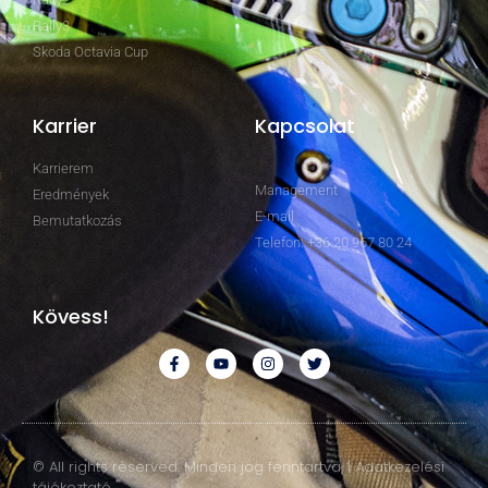
Rally3
Skoda Octavia Cup
Karrier
Kapcsolat
Karrierem
Management
Eredmények
E-mail
Bemutatkozás
Telefon: +36 20 967 80 24
Kövess!
© All rights reserved. Minden jog fenntartva. | Adatkezelési
tájékoztató