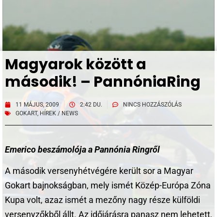
Magyarok között a
második! – PannóniaRing
11 MÁJUS, 2009
2:42 DU.
NINCS HOZZÁSZÓLÁS
GOKART
,
HÍREK / NEWS
Emerico beszámolója a Pannónia Ringről
A második versenyhétvégére került sor a Magyar
Gokart bajnokságban, mely ismét Közép-Európa Zóna
Kupa volt, azaz ismét a mezőny nagy része külföldi
versenyzőkből állt. Az időjárásra panasz nem lehetett,