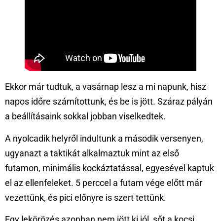
Ekkor már tudtuk, a vasárnap lesz a mi napunk, hisz
napos időre számítottunk, és be is jött. Száraz pályán
a beállításaink sokkal jobban viselkedtek.
A nyolcadik helyről indultunk a második versenyen,
ugyanazt a taktikát alkalmaztuk mint az első
futamon, minimális kockáztatással, egyesével kaptuk
el az ellenfeleket. 5 perccel a futam vége előtt már
vezettünk, és pici előnyre is szert tettünk.
Egy lekörözés azonban nem jött ki jól, sőt a kocsi