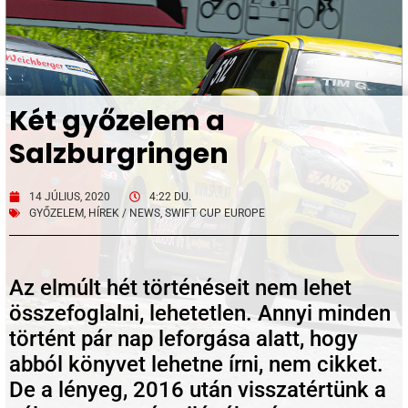
Két győzelem a
Salzburgringen
14 JÚLIUS, 2020
4:22 DU.
GYŐZELEM
,
HÍREK / NEWS
,
SWIFT CUP EUROPE
Az elmúlt hét történéseit nem lehet
összefoglalni, lehetetlen. Annyi minden
történt pár nap leforgása alatt, hogy
abból könyvet lehetne írni, nem cikket.
De a lényeg, 2016 után visszatértünk a