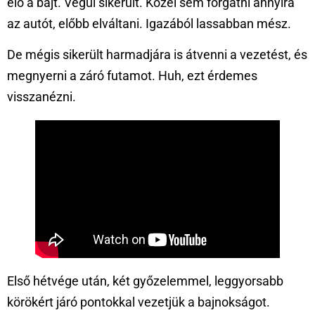
elő a bajt. Végül sikerült. Közel sem forgatni annyira
az autót, előbb elváltani. Igazából lassabban mész.
De mégis sikerült harmadjára is átvenni a vezetést, és
megnyerni a záró futamot. Huh, ezt érdemes
visszanézni.
Első hétvége után, két győzelemmel, leggyorsabb
körökért járó pontokkal vezetjük a bajnokságot.