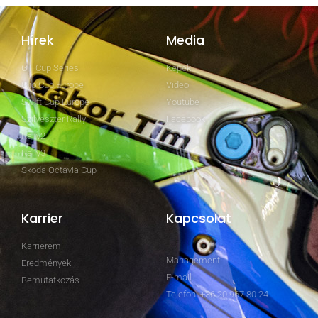
Hírek
Media
GT Cup Series
Képek
Clio Cup Europe
Video
Swift Cup Europe
Youtube
Szilveszter Rally
Facebook
Rally2
Rally3
Skoda Octavia Cup
Karrier
Kapcsolat
Karrierem
Management
Eredmények
E-mail
Bemutatkozás
Telefon: +36 20 967 80 24