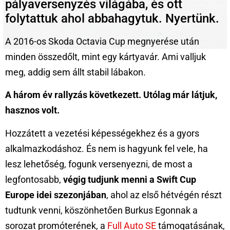
pályaversenyzés világába, és ott
folytattuk ahol abbahagytuk. Nyertünk.
A 2016-os Skoda Octavia Cup megnyerése után
minden összedőlt, mint egy kártyavár. Ami valljuk
meg, addig sem állt stabil lábakon.
A három év rallyzás következett. Utólag már látjuk,
hasznos volt.
Hozzátett a vezetési képességekhez és a gyors
alkalmazkodáshoz. És nem is hagyunk fel vele, ha
lesz lehetőség, fogunk versenyezni, de most a
legfontosabb,
végig tudjunk menni a Swift Cup
Europe idei szezonjában
, ahol az első hétvégén részt
tudtunk venni, köszönhetően Burkus Egonnak a
sorozat promóterének, a
Full Auto SE
támogatásának,