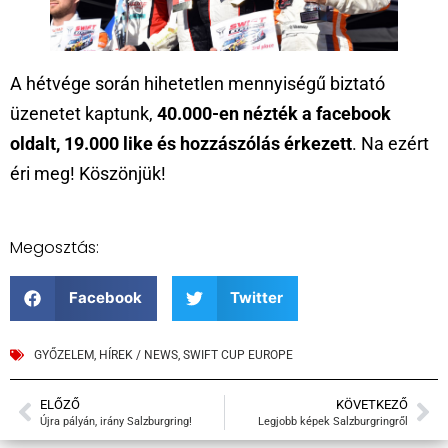
A hétvége során hihetetlen mennyiségű biztató
üzenetet kaptunk,
40.000-en nézték a facebook
oldalt, 19.000 like és hozzászólás érkezett
. Na ezért
éri meg! Köszönjük!
Megosztás:
Facebook
Twitter
GYŐZELEM
,
HÍREK / NEWS
,
SWIFT CUP EUROPE
ELŐZŐ
KÖVETKEZŐ
Újra pályán, irány Salzburgring!
Legjobb képek Salzburgringről