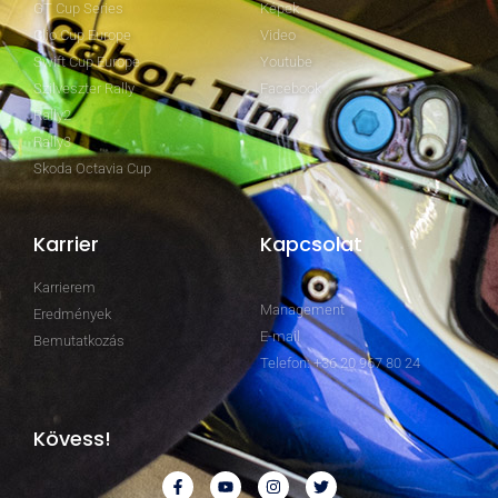
GT Cup Series
Képek
Clio Cup Europe
Video
Swift Cup Europe
Youtube
Szilveszter Rally
Facebook
Rally2
Rally3
Skoda Octavia Cup
Karrier
Kapcsolat
Karrierem
Management
Eredmények
E-mail
Bemutatkozás
Telefon: +36 20 967 80 24
Kövess!