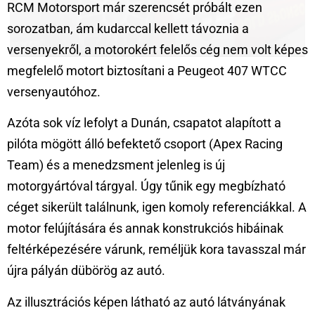
RCM Motorsport már szerencsét próbált ezen
sorozatban, ám kudarccal kellett távoznia a
versenyekről, a motorokért felelős cég nem volt képes
megfelelő motort biztosítani a Peugeot 407 WTCC
versenyautóhoz.
Azóta sok víz lefolyt a Dunán, csapatot alapított a
pilóta mögött álló befektető csoport (Apex Racing
Team) és a menedzsment jelenleg is új
motorgyártóval tárgyal. Úgy tűnik egy megbízható
céget sikerült találnunk, igen komoly referenciákkal. A
motor felújítására és annak konstrukciós hibáinak
feltérképezésére várunk, reméljük kora tavasszal már
újra pályán dübörög az autó.
Az illusztrációs képen látható az autó látványának