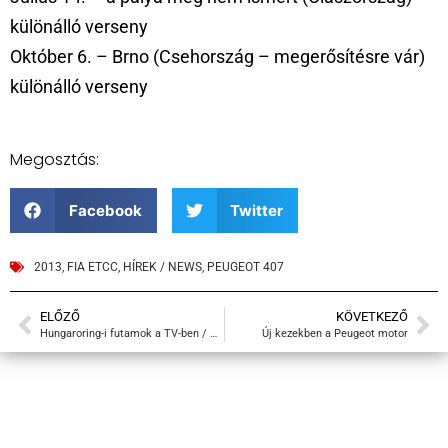
különálló verseny
Október 6. – Brno (Csehország – megerősítésre vár)
különálló verseny
Megosztás:
Facebook
Twitter
2013
,
FIA ETCC
,
HÍREK / NEWS
,
PEUGEOT 407
ELŐZŐ
KÖVETKEZŐ
Hungaroring-i futamok a TV-ben / Video
Új kezekben a Peugeot motor