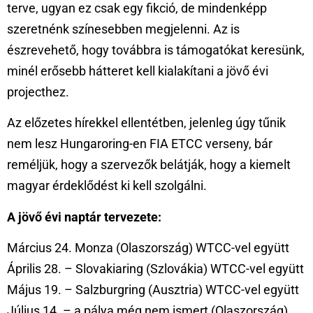
terve, ugyan ez csak egy fikció, de mindenképp
szeretnénk színesebben megjelenni. Az is
észrevehető, hogy továbbra is támogatókat keresünk,
minél erősebb hátteret kell kialakítani a jövő évi
projecthez.
Az előzetes hírekkel ellentétben, jelenleg úgy tűnik
nem lesz Hungaroring-en FIA ETCC verseny, bár
reméljük, hogy a szervezők belátják, hogy a kiemelt
magyar érdeklődést ki kell szolgálni.
A jövő évi naptár tervezete:
Március 24. Monza (Olaszország) WTCC-vel együtt
Április 28. – Slovakiaring (Szlovákia) WTCC-vel együtt
Május 19. – Salzburgring (Ausztria) WTCC-vel együtt
Július 14. – a pálya még nem ismert (Olaszország)