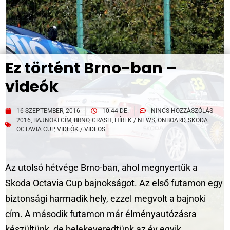
Ez történt Brno-ban –
videók
16 SZEPTEMBER, 2016
10:44 DE.
NINCS HOZZÁSZÓLÁS
2016
,
BAJNOKI CÍM
,
BRNO
,
CRASH
,
HÍREK / NEWS
,
ONBOARD
,
SKODA
OCTAVIA CUP
,
VIDEÓK / VIDEOS
Az utolsó hétvége Brno-ban, ahol megnyertük a
Skoda Octavia Cup bajnokságot. Az első futamon egy
biztonsági harmadik hely, ezzel megvolt a bajnoki
cím. A második futamon már élményautózásra
készültünk, de belekeveredtünk az év egyik