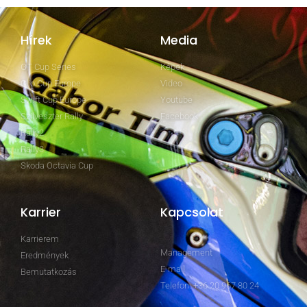
Hírek
Media
GT Cup Series
Képek
Clio Cup Europe
Video
Swift Cup Europe
Youtube
Szilveszter Rally
Facebook
Rally2
Rally3
Skoda Octavia Cup
Karrier
Kapcsolat
Karrierem
Management
Eredmények
E-mail
Bemutatkozás
Telefon: +36 20 967 80 24