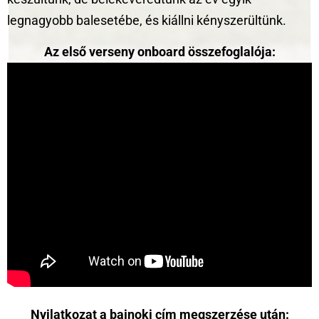
legnagyobb balesetébe, és kiállni kényszerültünk.
Az első verseny onboard összefoglalója:
Nyilatkozat a bajnoki cím megszerzése után: