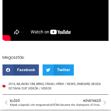
Megosztás:
Facebook
Twitter
2016
,
BAJNOKI CÍM
,
BRNO
,
CRASH
,
HÍREK / NEWS
,
ONBOARD
,
SKODA
OCTAVIA CUP
,
VIDEÓK / VIDEOS
ELŐZŐ
KÖVETKEZŐ
Képek a bajnoki cím megszerzéséről
We became the champions of Octavia Cup!