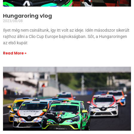
Hungaroring vlog
2023/08/08
Ilyet még nem csináltunk, így itt volt az ideje. Idén másodszor sikerült
rajthoz állni a Clio Cup Europe bajnokságban. Sőt, a Hungaroringen
az első kupát
Read More »