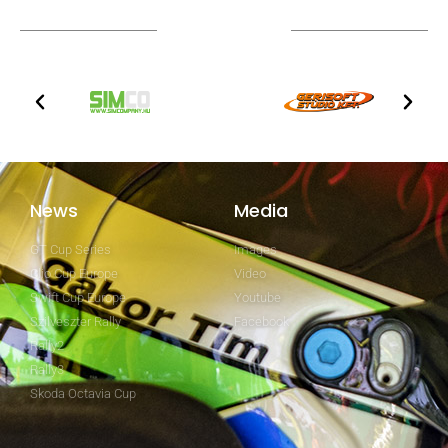
Technical partners
News
Media
GT Cup Series
Images
Clio Cup Europe
Video
Swift Cup Europe
Youtube
Szilveszter Rally
Facebook
Rally2
Rally3
Skoda Octavia Cup