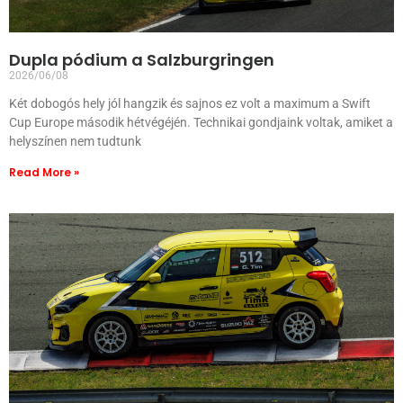
Dupla pódium a Salzburgringen
2026/06/08
Két dobogós hely jól hangzik és sajnos ez volt a maximum a Swift
Cup Europe második hétvégéjén. Technikai gondjaink voltak, amiket a
helyszínen nem tudtunk
Read More »