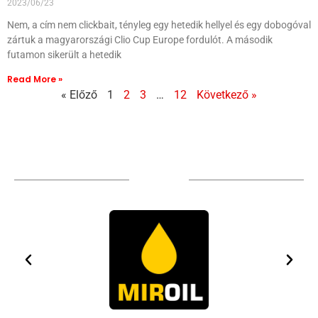
2023/06/23
Nem, a cím nem clickbait, tényleg egy hetedik hellyel és egy dobogóval
zártuk a magyarországi Clio Cup Europe fordulót. A második
futamon sikerült a hetedik
Read More »
« Előző
1
2
3
…
12
Következő »
Sponsors