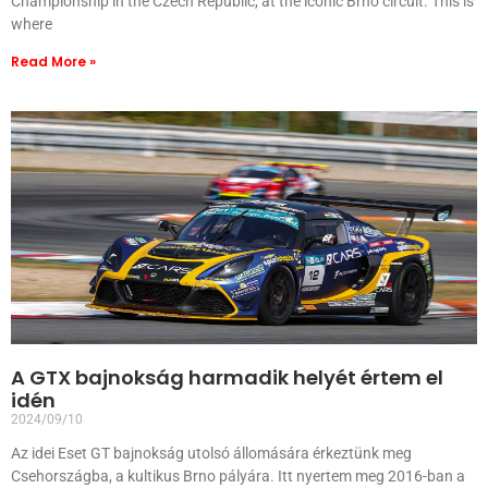
Championship in the Czech Republic, at the iconic Brno circuit. This is
where
Read More »
A GTX bajnokság harmadik helyét értem el
idén
2024/09/10
Az idei Eset GT bajnokság utolsó állomására érkeztünk meg
Csehországba, a kultikus Brno pályára. Itt nyertem meg 2016-ban a