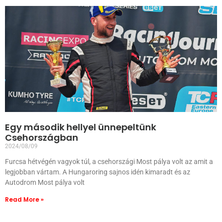
Egy második hellyel ünnepeltünk
Csehországban
2024/08/09
Furcsa hétvégén vagyok túl, a csehországi Most pálya volt az amit a
legjobban vártam. A Hungaroring sajnos idén kimaradt és az
Autodrom Most pálya volt
Read More »