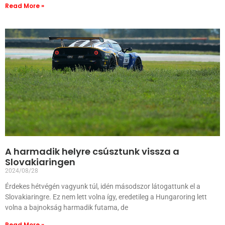
Read More »
A harmadik helyre csúsztunk vissza a
Slovakiaringen
2024/08/28
Érdekes hétvégén vagyunk túl, idén másodszor látogattunk el a
Slovakiaringre. Ez nem lett volna így, eredetileg a Hungaroring lett
volna a bajnokság harmadik futama, de
Read More »