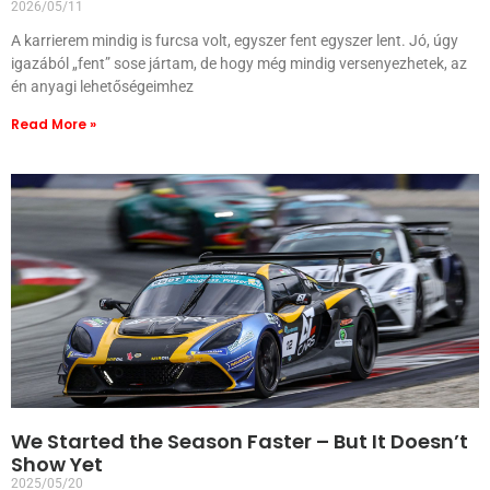
2026/05/11
A karrierem mindig is furcsa volt, egyszer fent egyszer lent. Jó, úgy
igazából „fent” sose jártam, de hogy még mindig versenyezhetek, az
én anyagi lehetőségeimhez
Read More »
We Started the Season Faster – But It Doesn’t
Show Yet
2025/05/20