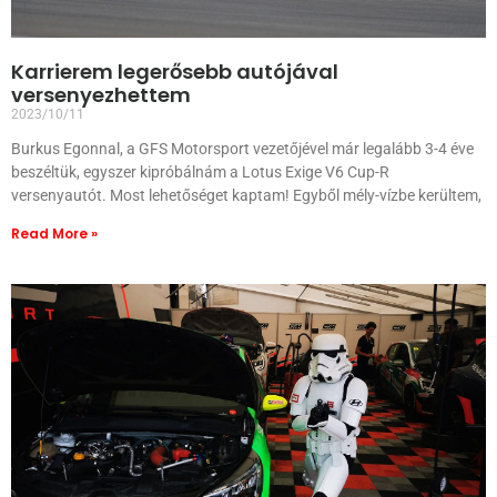
Karrierem legerősebb autójával
versenyezhettem
2023/10/11
Burkus Egonnal, a GFS Motorsport vezetőjével már legalább 3-4 éve
beszéltük, egyszer kipróbálnám a Lotus Exige V6 Cup-R
versenyautót. Most lehetőséget kaptam! Egyből mély-vízbe kerültem,
Read More »