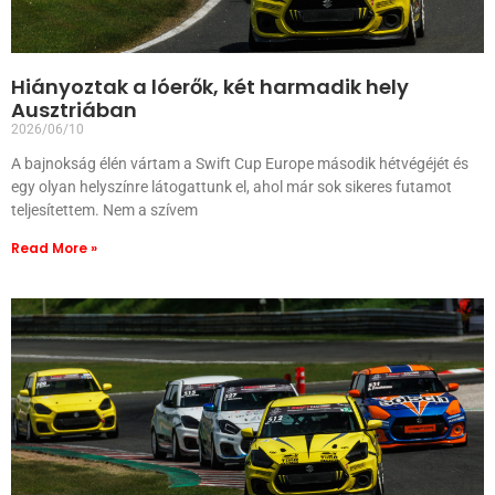
Hiányoztak a lóerők, két harmadik hely
Ausztriában
2026/06/10
A bajnokság élén vártam a Swift Cup Europe második hétvégéjét és
egy olyan helyszínre látogattunk el, ahol már sok sikeres futamot
teljesítettem. Nem a szívem
Read More »