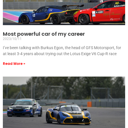
Most powerful car of my career
2023/10/11
I’ve been talking with Burkus Egon, the head of GFS Motorsport, for
at least 3-4 years about trying out the Lotus Exige V6 Cup-R race
Read More »