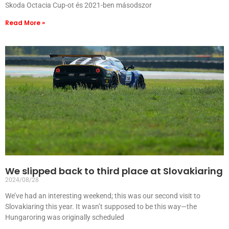
Skoda Octacia Cup-ot és 2021-ben másodszor
Read More »
We slipped back to third place at Slovakiaring
2024/08/28
We’ve had an interesting weekend; this was our second visit to
Slovakiaring this year. It wasn’t supposed to be this way—the
Hungaroring was originally scheduled