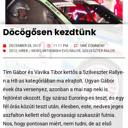
Döcögősen kezdtünk
DECEMBER 28, 2012
11:11 PM
ONE COMMENT
2012
,
HÍREK / NEWS
,
MITSUBISHI EVO
,
RALLYE
,
SZILVESZTER RALLYE
Tim Gábor és Vavika Tibor kettős a Szilveszter Rallye-
n a H8-as kategóriában ma elrajtolt. Ugyan Gábor
évek óta versenyez, azonban a mai nap neki is
fejtörést okozott. Egy száraz Euroring-es teszt, és egy
fél órás közúti teszt után, élesben, este, nedves jeges
aszfalton kellett első gyorsasági szakaszát futnia.
Nos, hogy pontosan miért, nem tudni, de az első