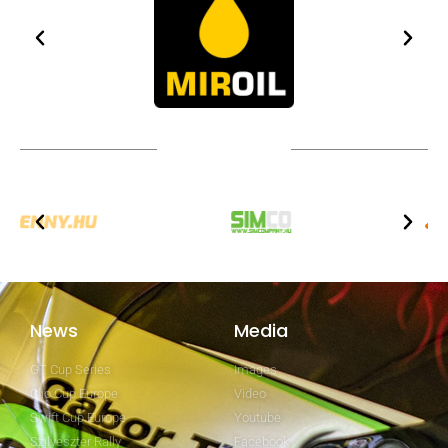
Technical partners
News
Media
GT Cup Series
Images
Clio Cup Europe
Video
Swift Cup Europe
Youtube
Szilveszter Rally
Facebook