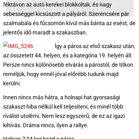
féktávon az autó kerekei blokkoltak, és nagy
sebességgel kicsúszott a pályáról. Szerencsére pár
szalmabála és fűcsomón kívül más bánta az esést, de
jelentős idő maradt a szakaszban.
Így a páros az első szakasz után,
az összetett 44. helyen, és a kategória 19. helyén áll.
Persze nincs különösebb elvárás a párostól, de titkon
reméljük, hogy ennél jóval előrébb tudunk majd
kerülni.
Innen nincs más hátra, a holnapi hat gyorsasági
szakaszt hiba nélkül kell teljesíteni, és minél több
riválist utolérni. Nem lesz egyszerű, de ez az igazi
kihívás. Dráma nincs, ilyen a rallye.
Holnap 7:34-kor kezd a páros.