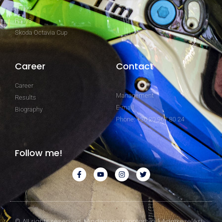
Rally2
Rally3
Skoda Octavia Cup
Career
Contact
Career
Management
Results
E-mail
Biography
Phone: +36 20 967 80 24
Follow me!
© All rights reserved. Minden jog fenntartva. | Adatkezelési