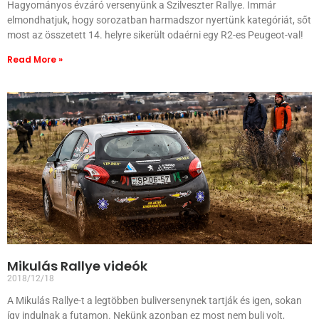
Hagyományos évzáró versenyünk a Szilveszter Rallye. Immár
elmondhatjuk, hogy sorozatban harmadszor nyertünk kategóriát, sőt
most az összetett 14. helyre sikerült odaérni egy R2-es Peugeot-val!
Read More »
Mikulás Rallye videók
2018/12/18
A Mikulás Rallye-t a legtöbben buliversenynek tartják és igen, sokan
így indulnak a futamon. Nekünk azonban ez most nem buli volt,