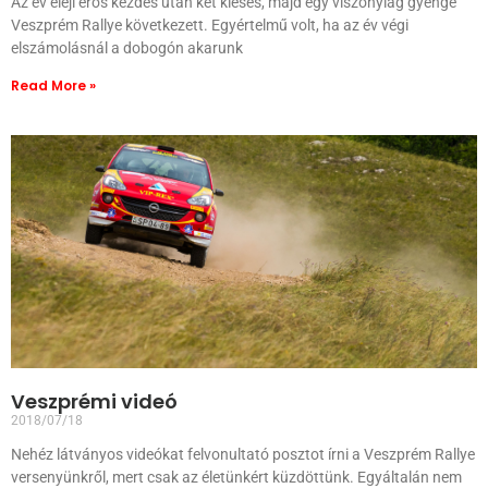
Az év eleji erős kezdés után két kiesés, majd egy viszonylag gyenge
Veszprém Rallye következett. Egyértelmű volt, ha az év végi
elszámolásnál a dobogón akarunk
Read More »
Veszprémi videó
2018/07/18
Nehéz látványos videókat felvonultató posztot írni a Veszprém Rallye
versenyünkről, mert csak az életünkért küzdöttünk. Egyáltalán nem