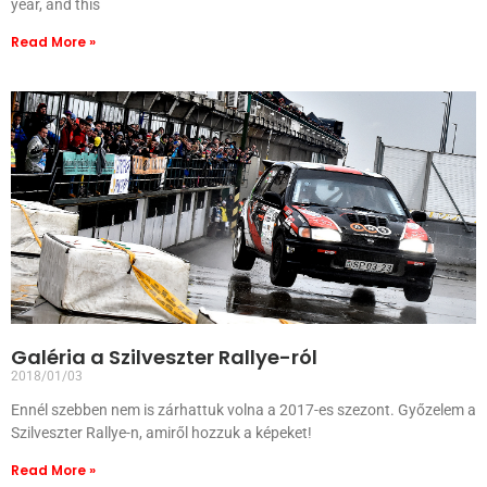
year, and this
Read More »
Galéria a Szilveszter Rallye-ról
2018/01/03
Ennél szebben nem is zárhattuk volna a 2017-es szezont. Győzelem a
Szilveszter Rallye-n, amiről hozzuk a képeket!
Read More »