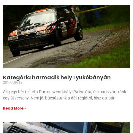
Kategória harmadik hely Lyukóbányán
2017/09/18
Alig egy hét telt el a Porrogszentkirályi Rallye óta, és máris várt ránk
egy új verseny. Nem jól búcsúztunk a déli régiótól, hisz ott pár
Read More »