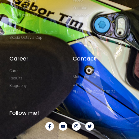
Clio Cup Europe
Video
Swift Cup Europe
Youtube
Szilveszter Rally
Facebook
Rally2
Rally3
Skoda Octavia Cup
Career
Contact
Career
Management
Results
E-mail
Biography
Phone: +36 20 967 80 24
Follow me!