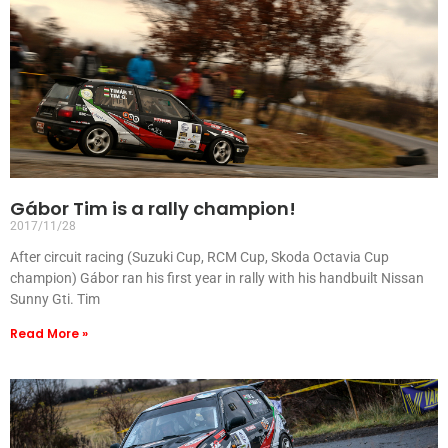
Gábor Tim is a rally champion!
2017/11/28
After circuit racing (Suzuki Cup, RCM Cup, Skoda Octavia Cup
champion) Gábor ran his first year in rally with his handbuilt Nissan
Sunny Gti. Tim
Read More »