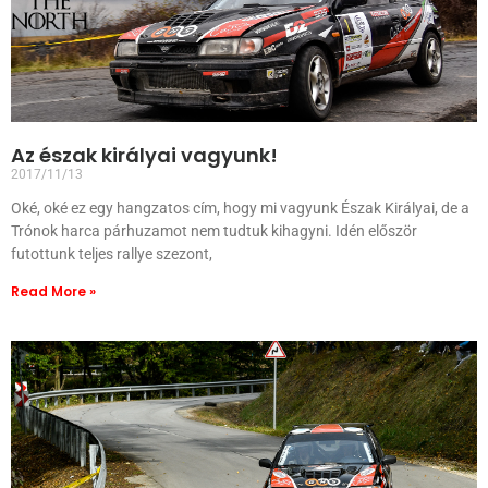
Az észak királyai vagyunk!
2017/11/13
Oké, oké ez egy hangzatos cím, hogy mi vagyunk Észak Királyai, de a
Trónok harca párhuzamot nem tudtuk kihagyni. Idén először
futottunk teljes rallye szezont,
Read More »