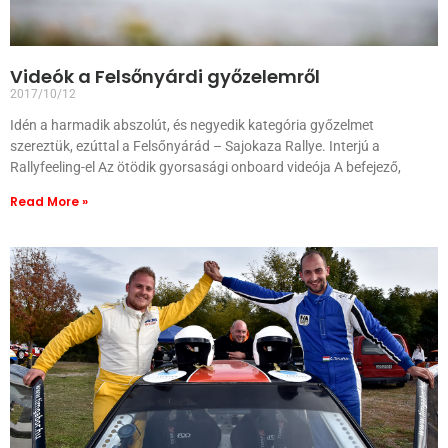
Videók a Felsőnyárdi győzelemről
2017/10/12
Idén a harmadik abszolút, és negyedik kategória győzelmet
szereztük, ezúttal a Felsőnyárád – Sajokaza Rallye. Interjú a
Rallyfeeling-el Az ötödik gyorsasági onboard videója A befejező,
Read More »