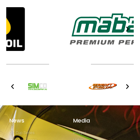
Technical partners
News
Media
GT Cup Series
Images