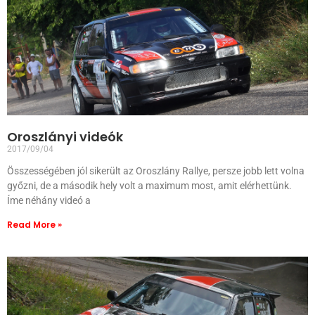
Oroszlányi videók
2017/09/04
Összességében jól sikerült az Oroszlány Rallye, persze jobb lett volna
győzni, de a második hely volt a maximum most, amit elérhettünk.
Íme néhány videó a
Read More »