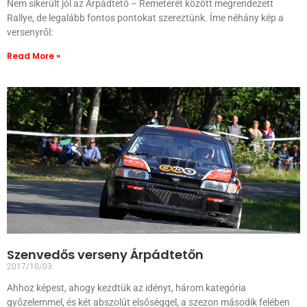
Nem sikerült jól az Árpádtető – Remeterét között megrendezett
Rallye, de legalább fontos pontokat szereztünk. Íme néhány kép a
versenyről:
Read More »
Szenvedős verseny Árpádtetőn
2017/10/03
Ahhoz képest, ahogy kezdtük az idényt, három kategória
győzelemmel, és két abszolút elsőséggel, a szezon második felében