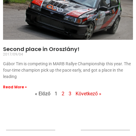
Second place in Oroszlány!
2017/09/04
Gábor Tim is competing in MARB Rallye Championship this year. The
four-time champion pick up the pace early, and got a place in the
leading
Read More »
« Előző
1
2
3
Következő »
Sponsors