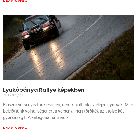
Read More »
Lyukóbánya Rallye képekben
2017/09/21
Először versenyeztünk esőben, nem is voltunk az elején gyorsak. Mire
belejöttünk volna, véget ért a verseny, mert törölték az utolsó két
gyorsaságit. A kategória harmadik
Read More »