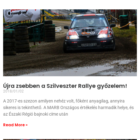
Újra zsebben a Szilveszter Rallye győzelem!
2018/01/02
A 2017-es szezon amilyen nehéz volt, főként anyagilag, annyira
sikeres is tekinthető. A MARB Országos értékelés harmadik helye, és
az Északi Régió bajnoki címe után
Read More »