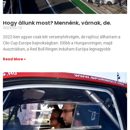
Hogy állunk most? Mennénk, várnak, de.
2023/02/12
2022-ben ugyan csak két versenyhétvégén, de rajthoz állhattam a
Clio Cup Europe bajnokságban. Előbb a Hungaroringen, majd
Ausztriában, a Red Bull Ringen indultam Európa legnagyobb
Read More »