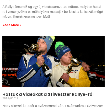
A Rallye Dream Blog egy új videós sorozatot indított, melyben hazai
rali versenyzőket és műhelyüket mutatják be, kicsit a kulisszák mögé
nézve. Természetesen ezen kívül
Read More »
Hozzuk a videókat a Szilveszter Rallye-ról
2018/01/09
Nagy sikerrel, kategória győzelemmel zárult számunkra a Szilveszter