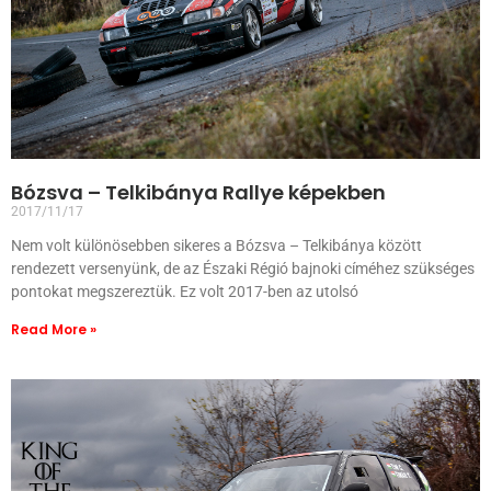
Bózsva – Telkibánya Rallye képekben
2017/11/17
Nem volt különösebben sikeres a Bózsva – Telkibánya között
rendezett versenyünk, de az Északi Régió bajnoki címéhez szükséges
pontokat megszereztük. Ez volt 2017-ben az utolsó
Read More »