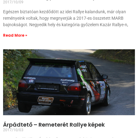
2017/10/09
Egészen biztatóan kezdődött az idei Rallye kalandunk, már olyan
reményeink voltak, hogy megnyerjük a 2017-es összetett MARB
bajnokságot. Negyedik hely és kategória győzelem Kazár Rallye-n,
Read More »
Árpádtető – Remeterét Rallye képek
2017/10/03