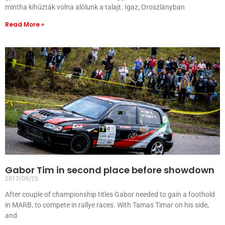
mintha kihúzták volna alólunk a talajt. Igaz, Oroszlányban
Read More »
Gabor Tim in second place before showdown
2017/09/25
After couple of championship titles Gabor needed to gain a foothold
in MARB, to compete in rallye races. With Tamas Timar on his side,
and