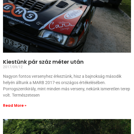
Kiestünk pár száz méter után
2017/09/12
Nagyon fontos versenyhez érkeztünk, hisz a bajnokság második
helyén álltunk a MARB 2017-es országos értékelésében.
Porrogszentkirály, mint minden más verseny, nekünk ismeretlen terep
volt. Természetesen
Read More »