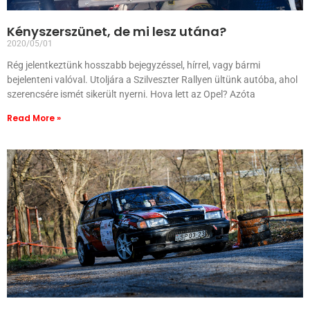
Kényszerszünet, de mi lesz utána?
2020/05/01
Rég jelentkeztünk hosszabb bejegyzéssel, hírrel, vagy bármi
bejelenteni valóval. Utoljára a Szilveszter Rallyen ültünk autóba, ahol
szerencsére ismét sikerült nyerni. Hova lett az Opel? Azóta
Read More »