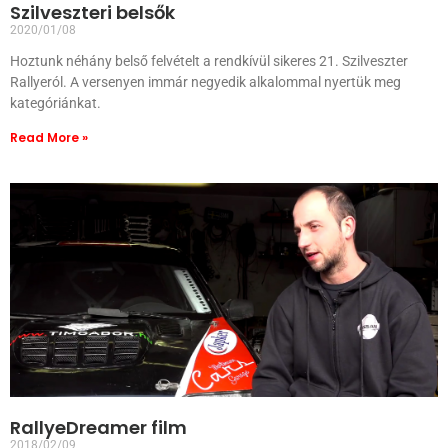
Szilveszteri belsők
2020/01/08
Hoztunk néhány belső felvételt a rendkívül sikeres 21. Szilveszter
Rallyeról. A versenyen immár negyedik alkalommal nyertük meg
kategóriánkat.
Read More »
RallyeDreamer film
2018/02/09