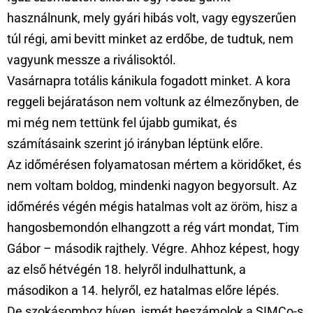
használnunk, mely gyári hibás volt, vagy egyszerűen
túl régi, ami bevitt minket az erdőbe, de tudtuk, nem
vagyunk messze a riválisoktól.
Vasárnapra totális kánikula fogadott minket. A kora
reggeli bejáratáson nem voltunk az élmezőnyben, de
mi még nem tettünk fel újabb gumikat, és
számításaink szerint jó irányban léptünk előre.
Az időmérésen folyamatosan mértem a köridőket, és
nem voltam boldog, mindenki nagyon begyorsult. Az
időmérés végén mégis hatalmas volt az öröm, hisz a
hangosbemondón elhangzott a rég várt mondat, Tim
Gábor – második rajthely. Végre. Ahhoz képest, hogy
az első hétvégén 18. helyről indulhattunk, a
másodikon a 14. helyről, ez hatalmas előre lépés.
De szokásomhoz híven, ismét beszámolok a SIMCo-s