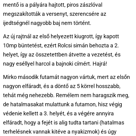
mentő is a pályára hajtott, piros zászlóval
megszakították a versenyt, szerencsére az
ijedtségnél nagyobb baj nem történt.
Az új rajtnál az első helyezett kiugrott, így kapott
10mp büntetést, ezért Rolcsi simán behozta a 2.
helyet, így az összetettben átvette a vezetést, és
nagy eséllyel harcol a bajnoki címért. Hajrá!
Mirko második futamát nagyon vártuk, mert az elsőn
nagyon elfáradt, és a döntő az 5 körrel hosszabb,
tehát még nehezebb. Remélem nem haragszik meg,
de hatalmasakat mulattunk a futamon, hisz végig
védenie kellett a 3. helyét, és a végére annyira
elfáradt, hogy a fejét is alig tudta tartani (hatalmas
terhelésnek vannak kitéve a nyakizmok) és úgy