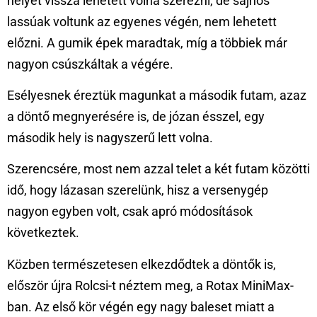
helyet vissza lehetett volna szerezni, de sajnos
lassúak voltunk az egyenes végén, nem lehetett
előzni. A gumik épek maradtak, míg a többiek már
nagyon csúszkáltak a végére.
Esélyesnek éreztük magunkat a második futam, azaz
a döntő megnyerésére is, de józan ésszel, egy
második hely is nagyszerű lett volna.
Szerencsére, most nem azzal telet a két futam közötti
idő, hogy lázasan szerelünk, hisz a versenygép
nagyon egyben volt, csak apró módosítások
következtek.
Közben természetesen elkezdődtek a döntők is,
először újra Rolcsi-t néztem meg, a Rotax MiniMax-
ban. Az első kör végén egy nagy baleset miatt a