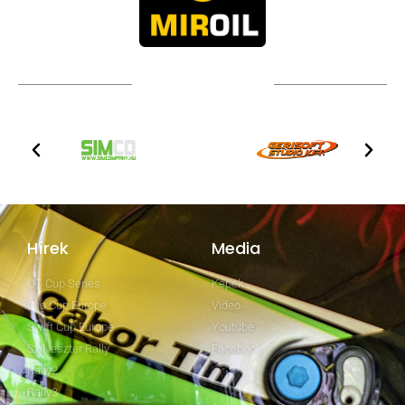
TOVÁBBI PARTNEREK
Hírek
Media
GT Cup Series
Képek
Clio Cup Europe
Video
Swift Cup Europe
Youtube
Szilveszter Rally
Facebook
Rally2
Rally3