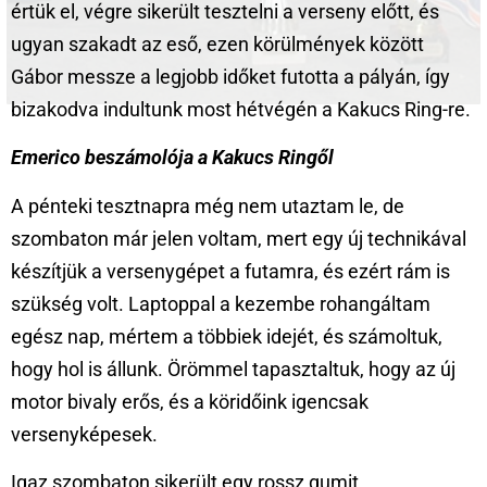
értük el, végre sikerült tesztelni a verseny előtt, és
ugyan szakadt az eső, ezen körülmények között
Gábor messze a legjobb időket futotta a pályán, így
bizakodva indultunk most hétvégén a Kakucs Ring-re.
Emerico beszámolója a Kakucs Ringől
A pénteki tesztnapra még nem utaztam le, de
szombaton már jelen voltam, mert egy új technikával
készítjük a versenygépet a futamra, és ezért rám is
szükség volt. Laptoppal a kezembe rohangáltam
egész nap, mértem a többiek idejét, és számoltuk,
hogy hol is állunk. Örömmel tapasztaltuk, hogy az új
motor bivaly erős, és a köridőink igencsak
versenyképesek.
Igaz szombaton sikerült egy rossz gumit