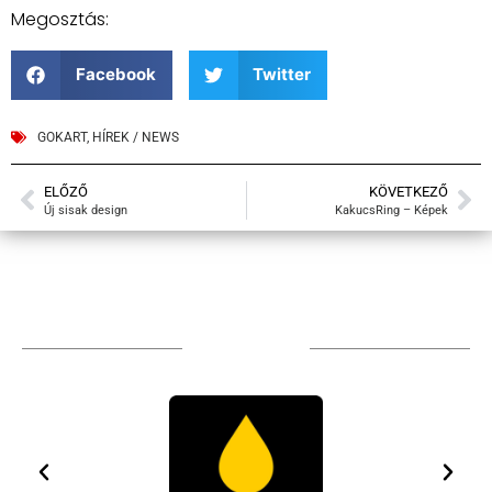
Megosztás:
Facebook
Twitter
GOKART
,
HÍREK / NEWS
ELŐZŐ
KÖVETKEZŐ
Új sisak design
KakucsRing – Képek
TÁMOGATÓIM