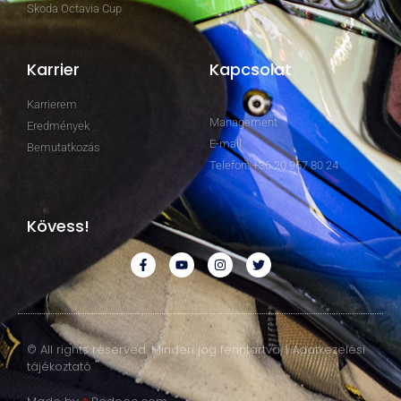
Skoda Octavia Cup
Karrier
Kapcsolat
Karrierem
Management
Eredmények
E-mail
Bemutatkozás
Telefon: +36 20 967 80 24
Kövess!
© All rights reserved. Minden jog fenntartva. | Adatkezelési
tájékoztató