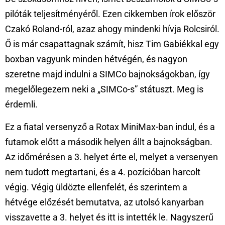
pilóták teljesítményéről. Ezen cikkemben írok először
Czakó Roland-ról, azaz ahogy mindenki hívja Rolcsiról.
Ő is már csapattagnak számít, hisz Tim Gabiékkal egy
boxban vagyunk minden hétvégén, és nagyon
szeretne majd indulni a SIMCo bajnokságokban, így
megelőlegezem neki a „SIMCo-s” státuszt. Meg is
érdemli.
Ez a fiatal versenyző a Rotax MiniMax-ban indul, és a
futamok előtt a második helyen állt a bajnokságban.
Az időmérésen a 3. helyet érte el, melyet a versenyen
nem tudott megtartani, és a 4. pozícióban harcolt
végig. Végig üldözte ellenfelét, és szerintem a
hétvége előzését bemutatva, az utolsó kanyarban
visszavette a 3. helyet és itt is intették le. Nagyszerű