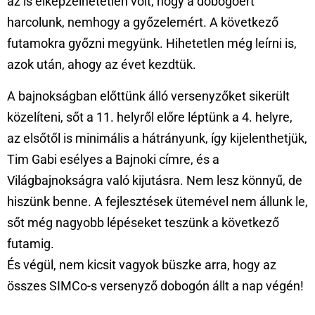
az is elképzelhetetlen volt, hogy a dobogóért
harcolunk, nemhogy a győzelemért. A következő
futamokra győzni megyünk. Hihetetlen még leírni is,
azok után, ahogy az évet kezdtük.
A bajnokságban előttünk álló versenyzőket sikerült
közelíteni, sőt a 11. helyről előre léptünk a 4. helyre,
az elsőtől is minimális a hátrányunk, így kijelenthetjük,
Tim Gabi esélyes a Bajnoki címre, és a
Világbajnokságra való kijutásra. Nem lesz könnyű, de
hiszünk benne. A fejlesztések ütemével nem állunk le,
sőt még nagyobb lépéseket teszünk a következő
futamig.
És végül, nem kicsit vagyok büszke arra, hogy az
összes SIMCo-s versenyző dobogón állt a nap végén!