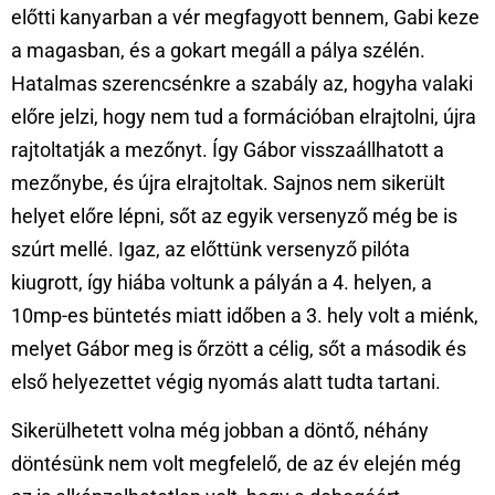
előtti kanyarban a vér megfagyott bennem, Gabi keze
a magasban, és a gokart megáll a pálya szélén.
Hatalmas szerencsénkre a szabály az, hogyha valaki
előre jelzi, hogy nem tud a formációban elrajtolni, újra
rajtoltatják a mezőnyt. Így Gábor visszaállhatott a
mezőnybe, és újra elrajtoltak. Sajnos nem sikerült
helyet előre lépni, sőt az egyik versenyző még be is
szúrt mellé. Igaz, az előttünk versenyző pilóta
kiugrott, így hiába voltunk a pályán a 4. helyen, a
10mp-es büntetés miatt időben a 3. hely volt a miénk,
melyet Gábor meg is őrzött a célig, sőt a második és
első helyezettet végig nyomás alatt tudta tartani.
Sikerülhetett volna még jobban a döntő, néhány
döntésünk nem volt megfelelő, de az év elején még