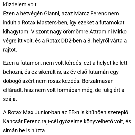
küzdelem volt.
Ezen a hétvégén Gianni, azaz Märcz Ferenc nem
indult a Rotax Masters-ben, így ezeket a futamokat
kihagytam. Viszont nagy örömömre Attramini Mirko
végre itt volt, és a Rotax DD2-ben a 3. helyről várta a
rajtot.
Ezen a futamon, nem volt kérdés, ezt a helyet kellett
behozni, és ez sikerült is, az év első futamán egy
dobogó azért nem rossz kezdés. Borzalmasan
elfáradt, hisz nem volt formában még, de fülig ért a
szája.
A Rotax Max Junior-ban az EB-n is kitűnően szereplő
Kancsár Ferenc rajt-cél győzelme könyvelhető volt, és
simán be is húzta.