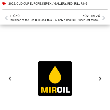
2022
,
CLIO CUP EUROPE
,
KÉPEK / GALLERY
,
RED BULL RING
ELŐZŐ
KÖVETKEZŐ
5th place at the Red Bull Ring, this must be continued
5. hely a Red Bull Ringen, ezt folytatni kell
TÁMOGATÓIM
TOVÁBBI PARTNEREK