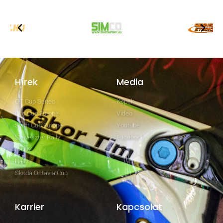
Hírek
Media
GT Cup Series
Képek
Clio Cup Europe
Video
Swift Cup Europe
Youtube
Szilveszter Rally
Facebook
Rally2
Rally3
Skoda Octavia Cup
Karrier
Kapcsolat