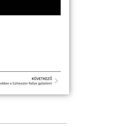
KÖVETKEZŐ
sebben a Szilveszter Rallye győzelem!