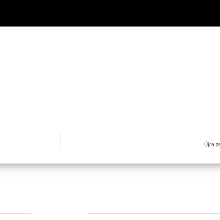
Újra z
TÁMOGATÓIM