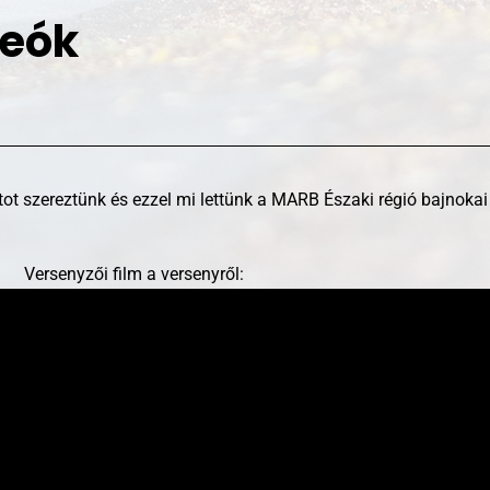
deók
ontot szereztünk és ezzel mi lettünk a MARB Északi régió bajnok
Versenyzői film a versenyről: