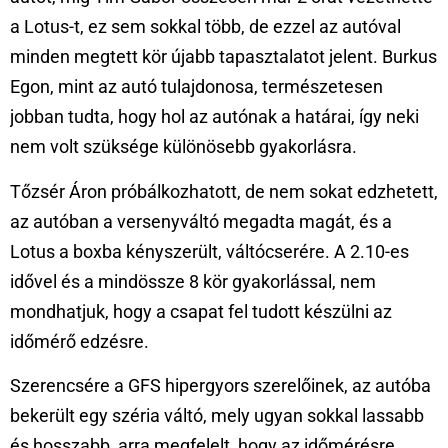
a Lotus-t, ez sem sokkal több, de ezzel az autóval
minden megtett kör újabb tapasztalatot jelent. Burkus
Egon, mint az autó tulajdonosa, természetesen
jobban tudta, hogy hol az autónak a határai, így neki
nem volt szüksége különösebb gyakorlásra.
Tőzsér Áron próbálkozhatott, de nem sokat edzhetett,
az autóban a versenyváltó megadta magát, és a
Lotus a boxba kényszerült, váltócserére. A 2.10-es
idővel és a mindössze 8 kör gyakorlással, nem
mondhatjuk, hogy a csapat fel tudott készülni az
időmérő edzésre.
Szerencsére a GFS hipergyors szerelőinek, az autóba
bekerült egy széria váltó, mely ugyan sokkal lassabb
és hosszabb, arra megfelelt, hogy az időmérésre