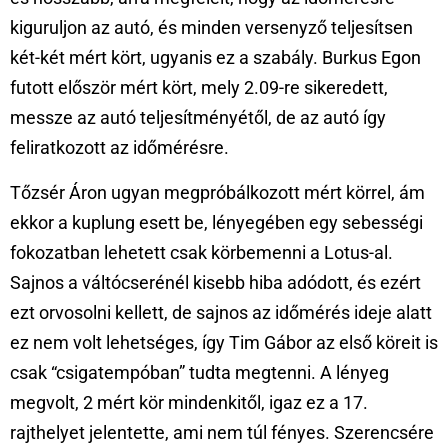
kiguruljon az autó, és minden versenyző teljesítsen
két-két mért kört, ugyanis ez a szabály. Burkus Egon
futott először mért kört, mely 2.09-re sikeredett,
messze az autó teljesítményétől, de az autó így
feliratkozott az időmérésre.
Tőzsér Áron ugyan megpróbálkozott mért körrel, ám
ekkor a kuplung esett be, lényegében egy sebességi
fokozatban lehetett csak körbemenni a Lotus-al.
Sajnos a váltócserénél kisebb hiba adódott, és ezért
ezt orvosolni kellett, de sajnos az időmérés ideje alatt
ez nem volt lehetséges, így Tim Gábor az első köreit is
csak “csigatempóban” tudta megtenni. A lényeg
megvolt, 2 mért kör mindenkitől, igaz ez a 17.
rajthelyet jelentette, ami nem túl fényes. Szerencsére