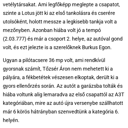
vetélytársakat. Ami legfőképp meglepte a csapatot,
szinte a Lotus jött ki az első tankolásra és cserére
utolsóként, holott messze a legkisebb tankja volt a
mezőnyben. Azonban hiába volt jó a tempó
(2.03.777) és már a csoport 2. helye, az autóval gond
volt, és ezt jelezte is a szerelőknek Burkus Egon.
Ugyan a pilótacsere 36 mp volt, ami rendkívül
gyorsnak számít, Tőzsér Áron nem mehetett ki a
pályára, a fékbetétek vészesen elkoptak, derült ki a
gyors ellenőrzés során. Az autót a garázsba tolták és
hiába voltunk alig lemaradva az első csapattól az A3T
kategóriában, mire az autó újra versenybe szállhatott
már 6 körös hátrányban szenvedtünk a kategória 6.
helyén.