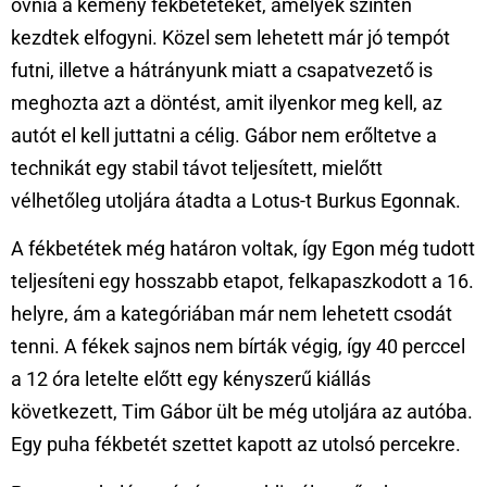
óvnia a kemény fékbetéteket, amelyek szintén
kezdtek elfogyni. Közel sem lehetett már jó tempót
futni, illetve a hátrányunk miatt a csapatvezető is
meghozta azt a döntést, amit ilyenkor meg kell, az
autót el kell juttatni a célig. Gábor nem erőltetve a
technikát egy stabil távot teljesített, mielőtt
vélhetőleg utoljára átadta a Lotus-t Burkus Egonnak.
A fékbetétek még határon voltak, így Egon még tudott
teljesíteni egy hosszabb etapot, felkapaszkodott a 16.
helyre, ám a kategóriában már nem lehetett csodát
tenni. A fékek sajnos nem bírták végig, így 40 perccel
a 12 óra letelte előtt egy kényszerű kiállás
következett, Tim Gábor ült be még utoljára az autóba.
Egy puha fékbetét szettet kapott az utolsó percekre.