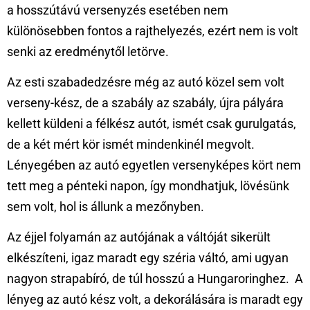
a hosszútávú versenyzés esetében nem
különösebben fontos a rajthelyezés, ezért nem is volt
senki az eredménytől letörve.
Az esti szabadedzésre még az autó közel sem volt
verseny-kész, de a szabály az szabály, újra pályára
kellett küldeni a félkész autót, ismét csak gurulgatás,
de a két mért kör ismét mindenkinél megvolt.
Lényegében az autó egyetlen versenyképes kört nem
tett meg a pénteki napon, így mondhatjuk, lövésünk
sem volt, hol is állunk a mezőnyben.
Az éjjel folyamán az autójának a váltóját sikerült
elkészíteni, igaz maradt egy széria váltó, ami ugyan
nagyon strapabíró, de túl hosszú a Hungaroringhez. A
lényeg az autó kész volt, a dekorálására is maradt egy