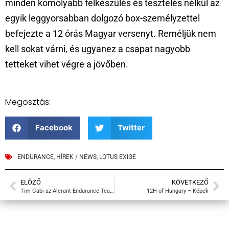
minden komolyabb felkészülés és tesztelés nélkül az
egyik leggyorsabban dolgozó box-személyzettel
befejezte a 12 órás Magyar versenyt. Reméljük nem
kell sokat várni, és ugyanez a csapat nagyobb
tetteket vihet végre a jövőben.
Megosztás:
Facebook
Twitter
ENDURANCE
,
HÍREK / NEWS
,
LOTUS EXIGE
ELŐZŐ
KÖVETKEZŐ
Tim Gabi az Alerant Endurance Team szineiben indul a Hungaroringen!
12H of Hungary – Képek