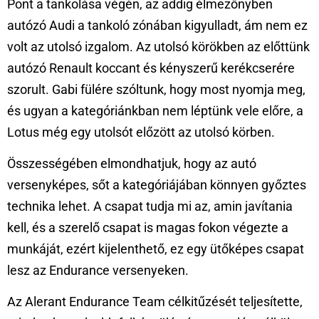
Pont a tankolása végén, az addig élmezőnyben
autózó Audi a tankoló zónában kigyulladt, ám nem ez
volt az utolsó izgalom. Az utolsó körökben az előttünk
autózó Renault koccant és kényszerű kerékcserére
szorult. Gabi fülére szóltunk, hogy most nyomja meg,
és ugyan a kategóriánkban nem léptünk vele előre, a
Lotus még egy utolsót előzött az utolsó körben.
Összességében elmondhatjuk, hogy az autó
versenyképes, sőt a kategóriájában könnyen győztes
technika lehet. A csapat tudja mi az, amin javítania
kell, és a szerelő csapat is magas fokon végezte a
munkáját, ezért kijelenthető, ez egy ütőképes csapat
lesz az Endurance versenyeken.
Az Alerant Endurance Team célkitűzését teljesítette,