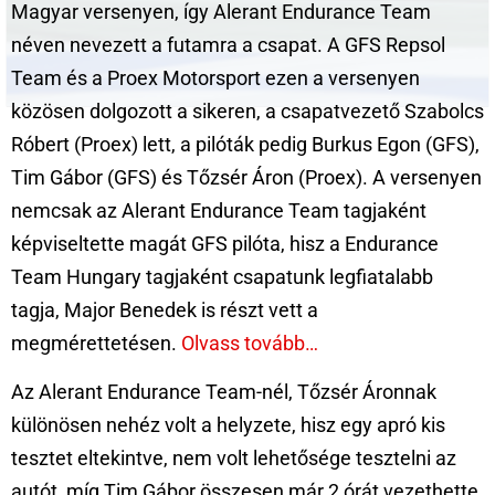
Magyar versenyen, így Alerant Endurance Team
néven nevezett a futamra a csapat. A GFS Repsol
Team és a Proex Motorsport ezen a versenyen
közösen dolgozott a sikeren, a csapatvezető Szabolcs
Róbert (Proex) lett, a pilóták pedig Burkus Egon (GFS),
Tim Gábor (GFS) és Tőzsér Áron (Proex). A versenyen
nemcsak az Alerant Endurance Team tagjaként
képviseltette magát GFS pilóta, hisz a Endurance
Team Hungary tagjaként csapatunk legfiatalabb
tagja, Major Benedek is részt vett a
megmérettetésen.
Olvass tovább…
Az Alerant Endurance Team-nél, Tőzsér Áronnak
különösen nehéz volt a helyzete, hisz egy apró kis
tesztet eltekintve, nem volt lehetősége tesztelni az
autót, míg Tim Gábor összesen már 2 órát vezethette