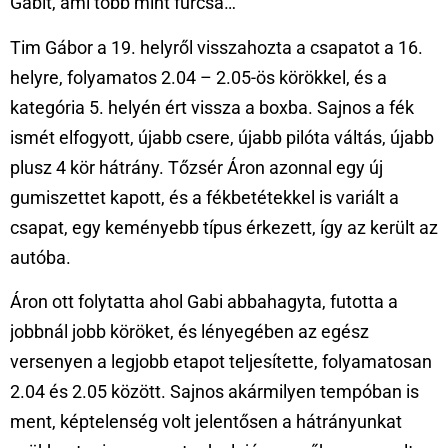
Gabit, ami több mint furcsa…
Tim Gábor a 19. helyről visszahozta a csapatot a 16.
helyre, folyamatos 2.04 – 2.05-ös körökkel, és a
kategória 5. helyén ért vissza a boxba. Sajnos a fék
ismét elfogyott, újabb csere, újabb pilóta váltás, újabb
plusz 4 kör hátrány. Tőzsér Áron azonnal egy új
gumiszettet kapott, és a fékbetétekkel is variált a
csapat, egy keményebb típus érkezett, így az került az
autóba.
Áron ott folytatta ahol Gabi abbahagyta, futotta a
jobbnál jobb köröket, és lényegében az egész
versenyen a legjobb etapot teljesítette, folyamatosan
2.04 és 2.05 között. Sajnos akármilyen tempóban is
ment, képtelenség volt jelentősen a hátrányunkat