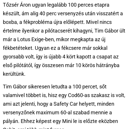
Tőzsér Áron ugyan legalább 100 perces etapra
készült, ám alig 40 perc versenyzés után visszatért a
boxba, a fékprobléma újra előlépett. Mivel nincs
értelme ilyenkor a pilótacserét kihagyni, Tim Gábor ült
már a Lotus Exige-ben, mikor megkapta az új
fékbetéteket. Ugyan ez a fékcsere már sokkal
gyorsabb volt, így is újabb 4 kört kapott a csapat az
első pilótától, így összesen már 10 körös hátrányba
kerültünk.
Tim Gábor sikeresen letudta a 100 percet, sőt
valamivel többet is, hisz egy Cod60-as szakasz is volt,
ami azt jelenti, hogy a Safety Car helyett, minden
versenyzőnek maximum 60-al szabad mennie a
pályán. Ehhez képest egy Mini le is előzte eközben