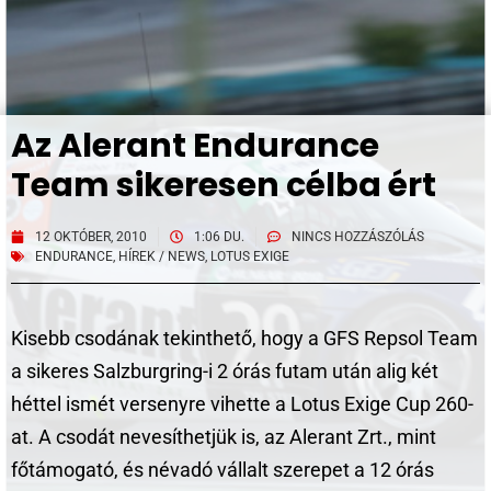
Az Alerant Endurance
Team sikeresen célba ért
12 OKTÓBER, 2010
1:06 DU.
NINCS HOZZÁSZÓLÁS
ENDURANCE
,
HÍREK / NEWS
,
LOTUS EXIGE
Kisebb csodának tekinthető, hogy a GFS Repsol Team
a sikeres Salzburgring-i 2 órás futam után alig két
héttel ismét versenyre vihette a Lotus Exige Cup 260-
at. A csodát nevesíthetjük is, az Alerant Zrt., mint
főtámogató, és névadó vállalt szerepet a 12 órás