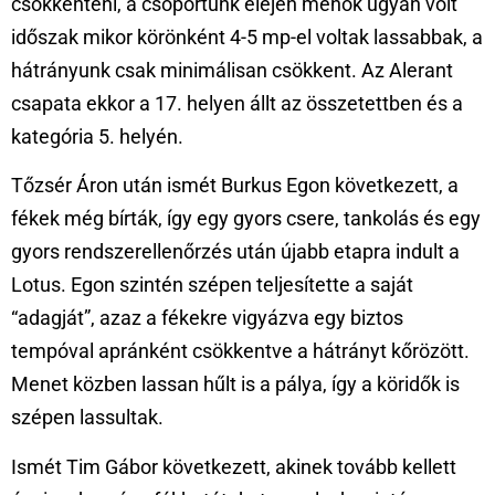
csökkenteni, a csoportunk elején menők ugyan volt
időszak mikor körönként 4-5 mp-el voltak lassabbak, a
hátrányunk csak minimálisan csökkent. Az Alerant
csapata ekkor a 17. helyen állt az összetettben és a
kategória 5. helyén.
Tőzsér Áron után ismét Burkus Egon következett, a
fékek még bírták, így egy gyors csere, tankolás és egy
gyors rendszerellenőrzés után újabb etapra indult a
Lotus. Egon szintén szépen teljesítette a saját
“adagját”, azaz a fékekre vigyázva egy biztos
tempóval apránként csökkentve a hátrányt kőrözött.
Menet közben lassan hűlt is a pálya, így a köridők is
szépen lassultak.
Ismét Tim Gábor következett, akinek tovább kellett