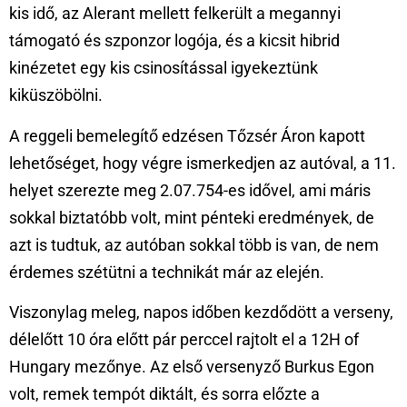
kis idő, az Alerant mellett felkerült a megannyi
támogató és szponzor logója, és a kicsit hibrid
kinézetet egy kis csinosítással igyekeztünk
kiküszöbölni.
A reggeli bemelegítő edzésen Tőzsér Áron kapott
lehetőséget, hogy végre ismerkedjen az autóval, a 11.
helyet szerezte meg 2.07.754-es idővel, ami máris
sokkal biztatóbb volt, mint pénteki eredmények, de
azt is tudtuk, az autóban sokkal több is van, de nem
érdemes szétütni a technikát már az elején.
Viszonylag meleg, napos időben kezdődött a verseny,
délelőtt 10 óra előtt pár perccel rajtolt el a 12H of
Hungary mezőnye. Az első versenyző Burkus Egon
volt, remek tempót diktált, és sorra előzte a