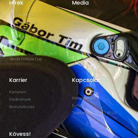
Hírek
Media
GT Cup Series
Képek
Clio Cup Europe
Video
Swift Cup Europe
Youtube
Szilveszter Rally
Facebook
Rally2
Rally3
Skoda Octavia Cup
Karrier
Kapcsolat
Karrierem
Management
Eredmények
E-mail
Bemutatkozás
Telefon: +36 20 967 80 24
Kövess!